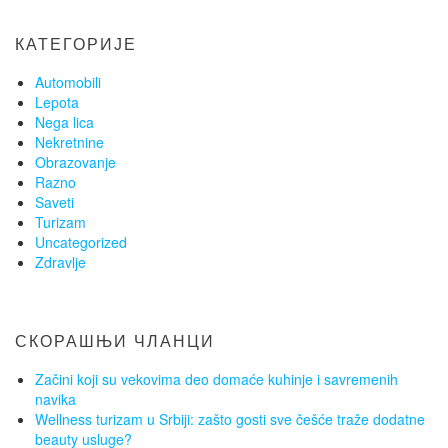
КАТЕГОРИЈЕ
Automobili
Lepota
Nega lica
Nekretnine
Obrazovanje
Razno
Saveti
Turizam
Uncategorized
Zdravlje
СКОРАШЊИ ЧЛАНЦИ
Začini koji su vekovima deo domaće kuhinje i savremenih
navika
Wellness turizam u Srbiji: zašto gosti sve češće traže dodatne
beauty usluge?