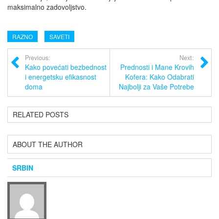
maksimalno zadovoljstvo.
RAZNO
SAVETI
Previous:
Next:
Kako povećati bezbednost
Prednosti i Mane Krovih
i energetsku efikasnost
Kofera: Kako Odabrati
doma
Najbolji za Vaše Potrebe
RELATED POSTS
ABOUT THE AUTHOR
SRBIN