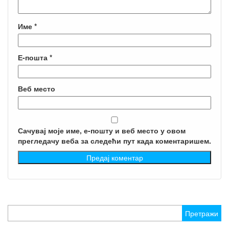
Име
*
Е-пошта
*
Веб место
Сачувај моје име, е-пошту и веб место у овом
прегледачу веба за следећи пут када коментаришем.
Претрага
за: