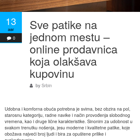
13
Sve patike na
авг
jednom mestu –
0
online prodavnica
koja olakšava
kupovinu
by
Srbin
Udobna i komforna obuća potrebna je svima, bez obzira na pol,
starosnu kategoriju, radne navike i način provođenja slobodnog
vremena, kao i druge lične karakteristike. Sinonim za udobnost u
svakom trenutku nošenja, jesu moderne i kvalitetne patike, koje
obožava najveći broj ljudi i bira za opuštene prilike i
svakodnevnicu.