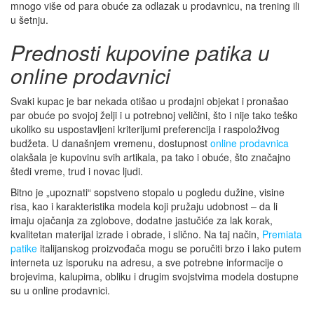
mnogo više od para obuće za odlazak u prodavnicu, na trening ili
u šetnju.
Prednosti kupovine patika u
online prodavnici
Svaki kupac je bar nekada otišao u prodajni objekat i pronašao
par obuće po svojoj želji i u potrebnoj veličini, što i nije tako teško
ukoliko su uspostavljeni kriterijumi preferencija i raspoloživog
budžeta. U današnjem vremenu, dostupnost
online prodavnica
olakšala je kupovinu svih artikala, pa tako i obuće, što značajno
štedi vreme, trud i novac ljudi.
Bitno je „upoznati“ sopstveno stopalo u pogledu dužine, visine
risa, kao i karakteristika modela koji pružaju udobnost – da li
imaju ojačanja za zglobove, dodatne jastučiće za lak korak,
kvalitetan materijal izrade i obrade, i slično. Na taj način,
Premiata
patike
italijanskog proizvođača mogu se poručiti brzo i lako putem
interneta uz isporuku na adresu, a sve potrebne informacije o
brojevima, kalupima, obliku i drugim svojstvima modela dostupne
su u online prodavnici.