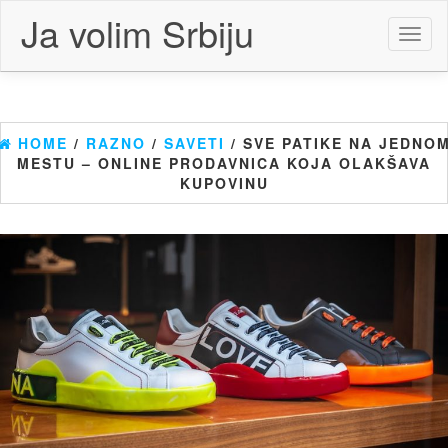
Skip
Ja volim Srbiju
to
Toggl
the
naviga
content
HOME
/
RAZNO
/
SAVETI
/ SVE PATIKE NA JEDNO
MESTU – ONLINE PRODAVNICA KOJA OLAKŠAVA
KUPOVINU