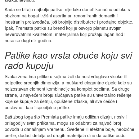
Kada se biraju najbolje patike, nije lako doneti konačnu odluku s
obzirom na bogat tržišni asortiman renomiranih domaćih i
inostranih proizvođača, još brojnije distributere i prodajne objekte.
Ipak, Premiata patike su brend koji je osvojio planetu svojim
neverovatnim kvalitetom, materijalima koji pružaju lagan hod i
nose se dugi niz godina.
Patike kao vrsta obuće koju svi
rado kupuju
Svaka žena ima prilike u kojima želi da nosi vrtoglavo visoke ili
potpetice srednjih dimenzija, a muškarci elegantne cipele koje su
neizostavan element kombinacije sa komplet odelima. Sa druge
strane, u najvećem broju slučajeva patike su univerzalno rešenje
koje se kupuje za šetnju, opuštene izlaske, ali sve češće i
poslovne, kao i specijalne prilike.
Baš zbog toga što Premiata patike imaju odličan dizajn, nosiv i
prilagodljiv svim prilikama, mogu se odabrati za najveći broj
povoda u današnjem vremenu. Svedene ili efektne boje, neobične
pertle, dodaci detalja od drugih materijala čine da patike budu