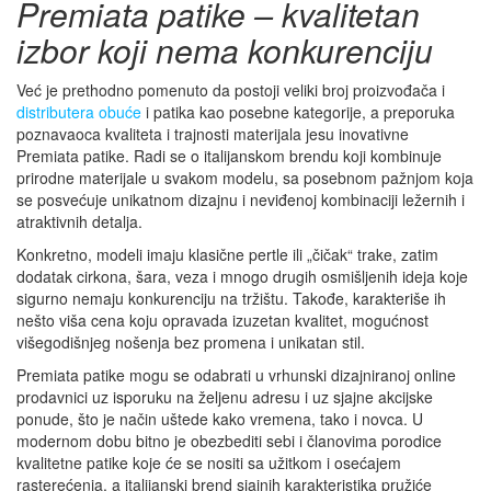
Premiata patike – kvalitetan
izbor koji nema konkurenciju
Već je prethodno pomenuto da postoji veliki broj proizvođača i
distributera obuće
i patika kao posebne kategorije, a preporuka
poznavaoca kvaliteta i trajnosti materijala jesu inovativne
Premiata patike. Radi se o italijanskom brendu koji kombinuje
prirodne materijale u svakom modelu, sa posebnom pažnjom koja
se posvećuje unikatnom dizajnu i neviđenoj kombinaciji ležernih i
atraktivnih detalja.
Konkretno, modeli imaju klasične pertle ili „čičak“ trake, zatim
dodatak cirkona, šara, veza i mnogo drugih osmišljenih ideja koje
sigurno nemaju konkurenciju na tržištu. Takođe, karakteriše ih
nešto viša cena koju opravada izuzetan kvalitet, mogućnost
višegodišnjeg nošenja bez promena i unikatan stil.
Premiata patike mogu se odabrati u vrhunski dizajniranoj online
prodavnici uz isporuku na željenu adresu i uz sjajne akcijske
ponude, što je način uštede kako vremena, tako i novca. U
modernom dobu bitno je obezbediti sebi i članovima porodice
kvalitetne patike koje će se nositi sa užitkom i osećajem
rasterećenja, a italijanski brend sjajnih karakteristika pružiće