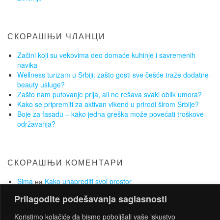
СКОРАШЊИ ЧЛАНЦИ
Začini koji su vekovima deo domaće kuhinje i savremenih
navika
Wellness turizam u Srbiji: zašto gosti sve češće traže dodatne
beauty usluge?
Zašto nam putovanje prija, ali ne rešava svaki oblik umora?
Kako se pripremiti za aktivan vikend u prirodi širom Srbije?
Boje za fasadu – kako jedna greška može povećati troškove
održavanja?
СКОРАШЊИ КОМЕНТАРИ
Sima
на
Kako unaprediti svoj prostor
Lejla
на
Održana druga konferencija o inovacijama u
Prilagodite podešavanja saglasnosti
poljoprivredi u organizaciji IBC Zlatibor
Dragan
на
Prava sobna vrata mogu igrati suštinsku ulogu u
Koristimo kolačiće da bismo poboljšali vaše iskustvo