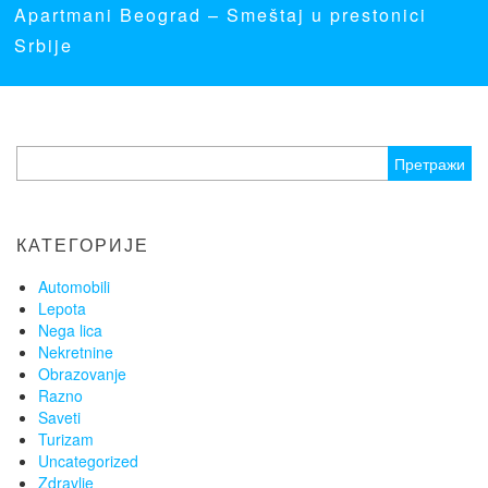
Apartmani Beograd
– Smeštaj u prestonici
Srbije
Претрага
за:
КАТЕГОРИЈЕ
Automobili
Lepota
Nega lica
Nekretnine
Obrazovanje
Razno
Saveti
Turizam
Uncategorized
Zdravlje