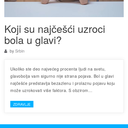
Koji su najčešći uzroci
bola u glavi?
by
Srbin
Ukoliko ste deo najvećeg procenta ljudi na svetu,
glavobolja vam sigurno nije strana pojava. Bol u glavi
najčešće predstavlja bezazlenu i prolaznu pojavu koju
može uzrokovati više faktora. S obzirom…
ZDRAVLJE