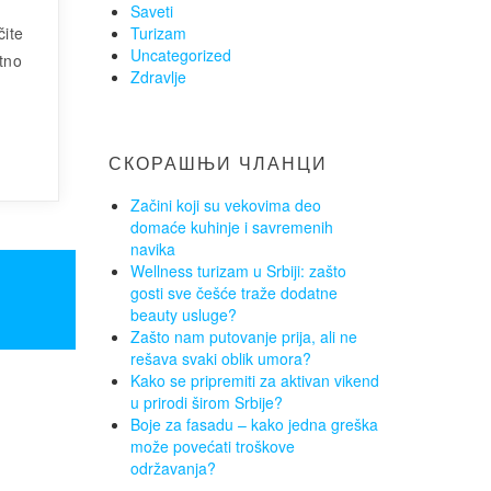
Saveti
čite
Turizam
Uncategorized
ktno
Zdravlje
СКОРАШЊИ ЧЛАНЦИ
Začini koji su vekovima deo
domaće kuhinje i savremenih
navika
Wellness turizam u Srbiji: zašto
gosti sve češće traže dodatne
beauty usluge?
Zašto nam putovanje prija, ali ne
rešava svaki oblik umora?
Kako se pripremiti za aktivan vikend
u prirodi širom Srbije?
Boje za fasadu – kako jedna greška
može povećati troškove
održavanja?