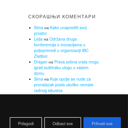
СКОРАШЊИ КОМЕНТАРИ
Sima
на
Kako unaprediti svoj
prostor
Lejla
на
Održana druga
konferencija o inovacijama u
poljoprivredi u organizaciji IBC
Zlatibor
Dragan
на
Prava sobna vrata mogu
igrati suštinsku ulogu u vašem
domu
Sima
на
Koje opcije se nude za
pronalazak posla ukoliko nemate
radnog iskustva
Sima
на
Želite da smršate, a da
Vam to ne bude opterećenje? Za to
su najbolji sobni bicikli
Prilagodi
Odbaci sve
Prihvati sve