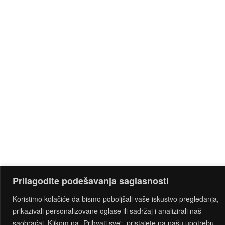
Prilagodite podešavanja saglasnosti
Koristimo kolačiće da bismo poboljšali vaše iskustvo pregledanja,
prikazivali personalizovane oglase ili sadržaj i analizirali naš
saobraćaj. Klikom na „Prihvati sve“, pristajete na našu upotrebu