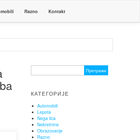
mobili
Razno
Kontakt
a
Претрага
за:
eba
КАТЕГОРИЈЕ
Automobili
Lepota
Nega lica
Nekretnine
Obrazovanje
Razno