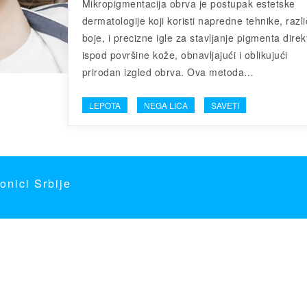
Mikropigmentacija obrva je postupak estetske
dermatologije koji koristi napredne tehnike, razli
boje, i precizne igle za stavljanje pigmenta dire
ispod površine kože, obnavljajući i oblikujući
prirodan izgled obrva. Ova metoda…
LEPOTA
NEGA LICA
SAVETI
onici Srbije