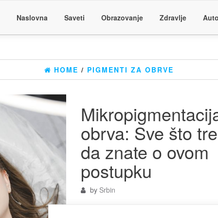
Naslovna
Saveti
Obrazovanje
Zdravlje
Auto
HOME
/
PIGMENTI ZA OBRVE
Mikropigmentacij
obrva: Sve što tr
da znate o ovom
postupku
by
Srbin