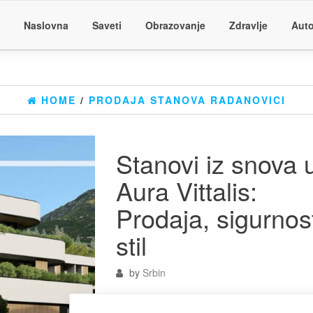
Naslovna
Saveti
Obrazovanje
Zdravlje
Auto
HOME
/
PRODAJA STANOVA RADANOVICI
Stanovi iz snova 
Aura Vittalis:
Prodaja, sigurnos
stil
by
Srbin