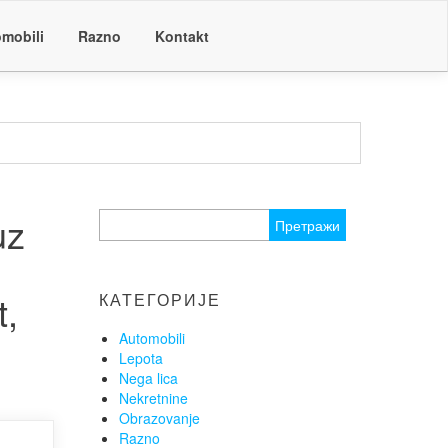
mobili
Razno
Kontakt
uz
Претрага
за:
t,
КАТЕГОРИЈЕ
Automobili
Lepota
Nega lica
Nekretnine
Obrazovanje
Razno