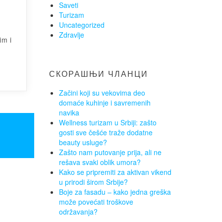
Saveti
Turizam
Uncategorized
Zdravlje
im i
СКОРАШЊИ ЧЛАНЦИ
Začini koji su vekovima deo
domaće kuhinje i savremenih
navika
Wellness turizam u Srbiji: zašto
gosti sve češće traže dodatne
beauty usluge?
Zašto nam putovanje prija, ali ne
rešava svaki oblik umora?
Kako se pripremiti za aktivan vikend
u prirodi širom Srbije?
Boje za fasadu – kako jedna greška
može povećati troškove
održavanja?