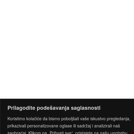
Prilagodite podešavanja saglasnosti
Koristimo kolačiće da bismo poboljšali vaše iskustvo pregledanja,
prikazivali personalizovane oglase ili sadržaj i analizirali naš
saobraćaj. Klikom na „Prihvati sve“, pristajete na našu upotrebu