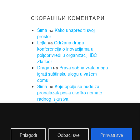
СКОРАШЊИ КОМЕНТАРИ
Sima
на
Kako unaprediti svoj
prostor
Lejla
на
Održana druga
konferencija o inovacijama u
poljoprivredi u organizaciji IBC
Zlatibor
Dragan
на
Prava sobna vrata mogu
igrati suštinsku ulogu u vašem
domu
Sima
на
Koje opcije se nude za
pronalazak posla ukoliko nemate
radnog iskustva
Sima
на
Želite da smršate, a da
Vam to ne bude opterećenje? Za to
su najbolji sobni bicikli
Prilagodi
Odbaci sve
Prihvati sve