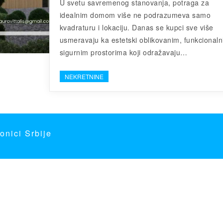
U svetu savremenog stanovanja, potraga za
idealnim domom više ne podrazumeva samo
kvadraturu i lokaciju. Danas se kupci sve više
usmeravaju ka estetski oblikovanim, funkcionaln
sigurnim prostorima koji odražavaju…
NEKRETNINE
onici Srbije