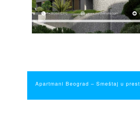
Apartmani Beograd
– Smeštaj u prest