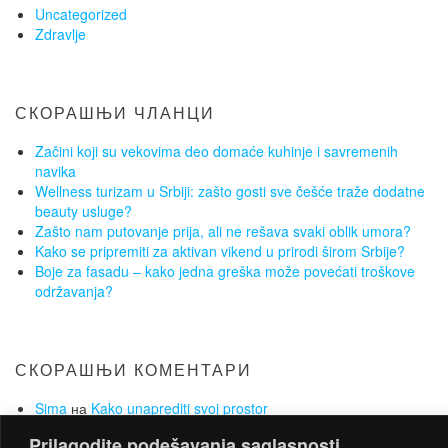
Uncategorized
Zdravlje
СКОРАШЊИ ЧЛАНЦИ
Začini koji su vekovima deo domaće kuhinje i savremenih
navika
Wellness turizam u Srbiji: zašto gosti sve češće traže dodatne
beauty usluge?
Zašto nam putovanje prija, ali ne rešava svaki oblik umora?
Kako se pripremiti za aktivan vikend u prirodi širom Srbije?
Boje za fasadu – kako jedna greška može povećati troškove
održavanja?
СКОРАШЊИ КОМЕНТАРИ
Sima
на
Kako unaprediti svoj prostor
Lejla
на
Održana druga konferencija o inovacijama u
Prilagodite podešavanja saglasnosti