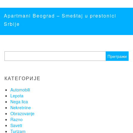
Apartmani Beograd
– Smeštaj u prestonici
Srbije
Претрага
за:
КАТЕГОРИЈЕ
Automobili
Lepota
Nega lica
Nekretnine
Obrazovanje
Razno
Saveti
Turizam