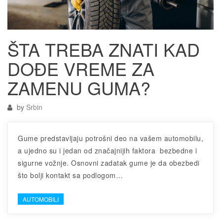
ŠTA TREBA ZNATI KAD
DOĐE VREME ZA
ZAMENU GUMA?
by
Srbin
Gume predstavljaju potrošni deo na vašem automobilu,
a ujedno su i jedan od značajnijih faktora bezbedne i
sigurne vožnje. Osnovni zadatak gume je da obezbedi
što bolji kontakt sa podlogom…
AUTOMOBILI