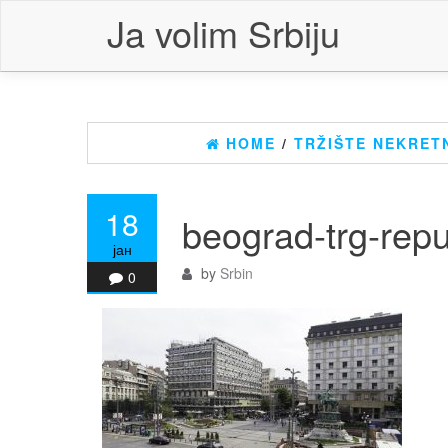
Skip
Ja volim Srbiju
to
the
content
HOME
/
TRŽIŠTE NEKRETN
18
beograd-trg-repu
јан
by
Srbin
0