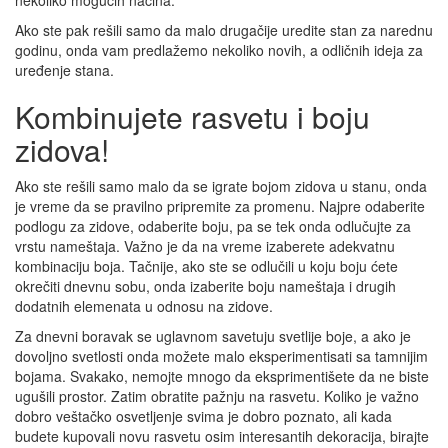
nekoliko mogućih načina.
Ako ste pak rešili samo da malo drugačije uredite stan za narednu
godinu, onda vam predlažemo nekoliko novih, a odličnih ideja za
uređenje stana.
Kombinujete rasvetu i boju
zidova!
Ako ste rešili samo malo da se igrate bojom zidova u stanu, onda
je vreme da se pravilno pripremite za promenu. Najpre odaberite
podlogu za zidove, odaberite boju, pa se tek onda odlučujte za
vrstu nameštaja. Važno je da na vreme izaberete adekvatnu
kombinaciju boja. Tačnije, ako ste se odlučili u koju boju ćete
okrečiti dnevnu sobu, onda izaberite boju nameštaja i drugih
dodatnih elemenata u odnosu na zidove.
Za dnevni boravak se uglavnom savetuju svetlije boje, a ako je
dovoljno svetlosti onda možete malo eksperimentisati sa tamnijim
bojama. Svakako, nemojte mnogo da eksprimentišete da ne biste
ugušili prostor. Zatim obratite pažnju na rasvetu. Koliko je važno
dobro veštačko osvetljenje svima je dobro poznato, ali kada
budete kupovali novu rasvetu osim interesantih dekoracija, birajte