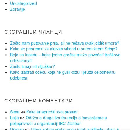
Uncategorized
Zdravlje
СКОРАШЊИ ЧЛАНЦИ
Zašto nam putovanje prija, ali ne rešava svaki oblik umora?
Kako se pripremiti za aktivan vikend u prirodi širom Srbije?
Boje za fasadu – kako jedna greška može povećati troškove
održavanja?
Zašto iznajmiti viljuškar?
Kako izabrati odeću koja ne guši kožu i pruža celodnevnu
udobnost
СКОРАШЊИ КОМЕНТАРИ
Sima
на
Kako unaprediti svoj prostor
Lejla
на
Održana druga konferencija o inovacijama u
poljoprivredi u organizaciji IBC Zlatibor
Dragan
на
Prava sobna vrata mogu igrati suštinsku ulogu u