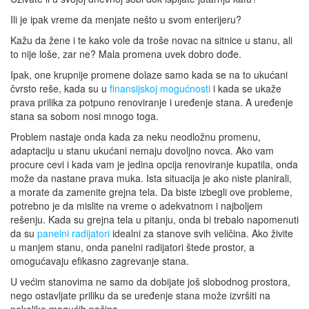
Ili je ipak vreme da menjate nešto u svom enterijeru?
Kažu da žene i te kako vole da troše novac na sitnice u stanu, ali
to nije loše, zar ne? Mala promena uvek dobro dođe.
Ipak, one krupnije promene dolaze samo kada se na to ukućani
čvrsto reše, kada su u
finansijskoj mogućnosti
i kada se ukaže
prava prilika za potpuno renoviranje i uređenje stana. A uređenje
stana sa sobom nosi mnogo toga.
Problem nastaje onda kada za neku neodložnu promenu,
adaptaciju u stanu ukućani nemaju dovoljno novca. Ako vam
procure cevi i kada vam je jedina opcija renoviranje kupatila, onda
može da nastane prava muka. Ista situacija je ako niste planirali,
a morate da zamenite grejna tela. Da biste izbegli ove probleme,
potrebno je da mislite na vreme o adekvatnom i najboljem
rešenju. Kada su grejna tela u pitanju, onda bi trebalo napomenuti
da su
panelni radijatori
idealni za stanove svih veličina. Ako živite
u manjem stanu, onda panelni radijatori štede prostor, a
omogućavaju efikasno zagrevanje stana.
U većim stanovima ne samo da dobijate još slobodnog prostora,
nego ostavljate priliku da se uređenje stana može izvršiti na