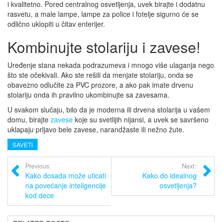
i kvalitetno. Pored centralnog osvetljenja, uvek birajte i dodatnu
rasvetu, a male lampe, lampe za police i fotelje sigurno će se
odlično uklopiti u čitav enterijer.
Kombinujte stolariju i zavese!
Uređenje stana nekada podrazumeva i mnogo više ulaganja nego
što ste očekivali. Ako ste rešili da menjate stolariju, onda se
obavezno odlučite za PVC prozore, a ako pak imate drvenu
stolariju onda ih pravilno ukombinujte sa zavesama.
U svakom slučaju, bilo da je moderna ili drvena stolarija u vašem
domu, birajte
zavese
koje su svetlijih nijansi, a uvek se savršeno
uklapaju prljavo bele zavese, narandžaste ili nežno žute.
SAVETI
Previous:
Next:
Kako dosada može uticati
Kako do idealnog
na povećanje inteligencije
osvetljenja?
kod dece