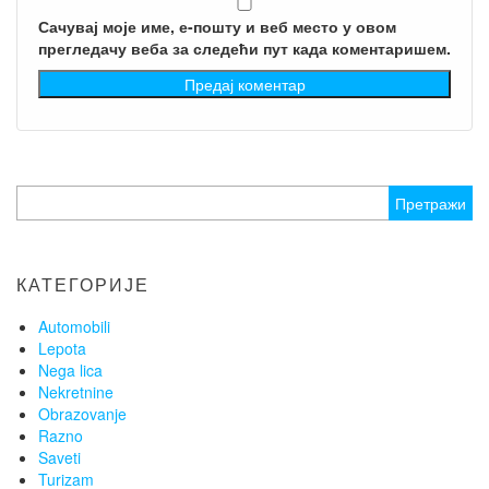
Сачувај моје име, е-пошту и веб место у овом
прегледачу веба за следећи пут када коментаришем.
Претрага
за:
КАТЕГОРИЈЕ
Automobili
Lepota
Nega lica
Nekretnine
Obrazovanje
Razno
Saveti
Turizam