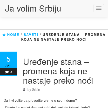
Skip
Ja volim Srbiju
to
Toggl
the
naviga
content
HOME
/
SAVETI
/ UREĐENJE STANA – PROMENA
KOJA NE NASTAJE PREKO NOĆI
5
Uređenje stana –
дец
promena koja ne
0
nastaje preko noći
by
Srbin
Da li vi volite da provodite vreme u svom domu?
Uživate li u svojoj dnevnoj sobi dok ispijate jutarnju kafu?