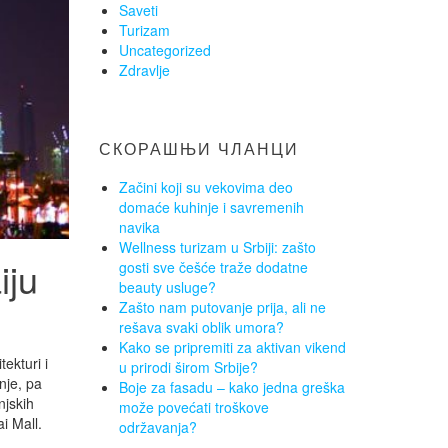
Saveti
Turizam
Uncategorized
Zdravlje
СКОРАШЊИ ЧЛАНЦИ
Začini koji su vekovima deo
domaće kuhinje i savremenih
navika
Wellness turizam u Srbiji: zašto
iju
gosti sve češće traže dodatne
beauty usluge?
Zašto nam putovanje prija, ali ne
rešava svaki oblik umora?
Kako se pripremiti za aktivan vikend
ekturi i
u prirodi širom Srbije?
nje, pa
Boje za fasadu – kako jedna greška
njskih
može povećati troškove
i Mall.
održavanja?