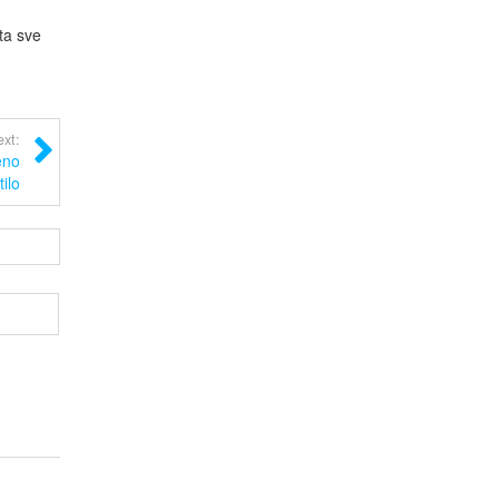
ta sve
xt:
eno
ilo