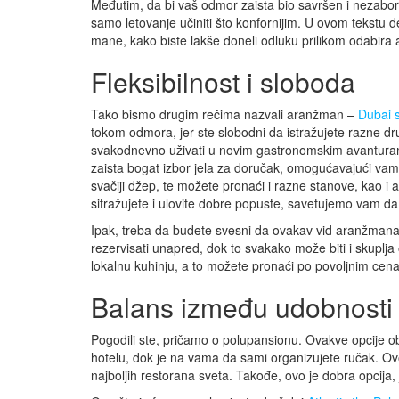
Međutim, da bi vaš odmor zaista bio savršen i nezabora
samo letovanje učiniti što konfornijim. U ovom tekstu de
mane, kako biste lakše doneli odluku prilikom odabir
Fleksibilnost i sloboda
Tako bismo drugim rečima nazvali aranžman –
Dubai 
tokom odmora, jer ste slobodni da istražujete razne dr
svakodnevno uživati u novim gastronomskim avantura
zaista bogat izbor jela za doručak, omogućavajući vam
svačiji džep, te možete pronaći i razne stanove, kao i 
sitražujete i ulovite dobre popuste, savetujemo vam da 
Ipak, treba da budete svesni da ovakav vid aranžmana
rezervisati unapred, dok to svakako može biti i skuplja
lokalnu kuhinju, a to možete pronaći po povoljnim cena
Balans između udobnosti i
Pogodili ste, pričamo o polupansionu. Ovakve opcije ob
hotelu, dok je na vama da sami organizujete ručak. Ovo 
najboljih restorana sveta. Takođe, ovo je dobra opcija, 