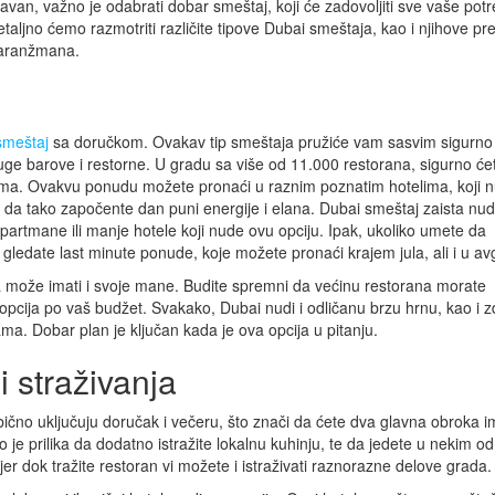
van, važno je odabrati dobar smeštaj, koji će zadovoljiti sve vaše potr
taljno ćemo razmotriti različite tipove Dubai smeštaja, kao i njihove pre
a aranžmana.
smeštaj
sa doručkom. Ovakav tip smeštaja pružiće vam sasvim sigurno
uge barove i restorne. U gradu sa više od 11.000 restorana, sigurno će
ma. Ovakvu ponudu možete pronaći u raznim poznatim hotelima, koji 
 da tako započente dan puni energije i elana. Dubai smeštaj zaista nud
apartmane ili manje hotele koji nude ovu opciju. Ipak, ukoliko umete da
gledate last minute ponude, koje možete pronaći krajem jula, ali i u av
 može imati i svoje mane. Budite spremni da većinu restorana morate
 opcija po vaš budžet. Svakako, Dubai nudi i odličanu brzu hrnu, kao i 
ma. Dobar plan je ključan kada je ova opcija u pitanju.
 straživanja
ično uključuju doručak i večeru, što znači da ćete dva glavna obroka i
je prilika da dodatno istražite lokalnu kuhinju, te da jedete u nekim od
jer dok tražite restoran vi možete i istraživati raznorazne delove grada.