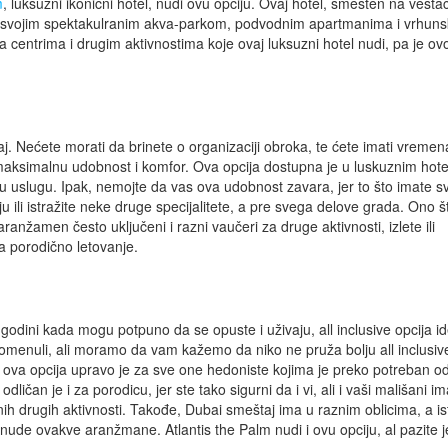
m
, luksuzni ikonični hotel, nudi ovu opciju. Ovaj hotel, smešten na vešt
a svojim spektakulranim akva-parkom, podvodnim apartmanima i vrhun
 centrima i drugim aktivnostima koje ovaj luksuzni hotel nudi, pa je ov
. Nećete morati da brinete o organizaciji obroka, te ćete imati vremen
e maksimalnu udobnost i komfor. Ova opcija dostupna je u luskuznim hote
u uslugu. Ipak, nemojte da vas ova udobnost zavara, jer to što imate s
 ili istražite neke druge specijalitete, a pre svega delove grada. Ono š
anžamen često uključeni i razni vaučeri za druge aktivnosti, izlete ili
a porodično letovanje.
 godini kada mogu potpuno da se opuste i uživaju, all inclusive opcija id
omenuli, ali moramo da vam kažemo da niko ne pruža bolju all inclusiv
a ova opcija upravo je za sve one hedoniste kojima je preko potreban 
ličan je i za porodicu, jer ste tako sigurni da i vi, ali i vaši mališani i
ih drugih aktivnosti. Takođe, Dubai smeštaj ima u raznim oblicima, a ist
 nude ovakve aranžmane. Atlantis the Palm nudi i ovu opciju, al pazite j