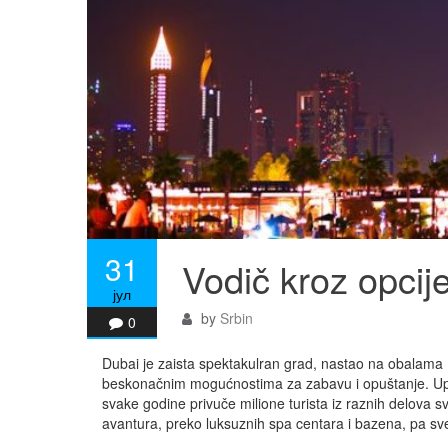
31
Vodič kroz opcij
јул
by
Srbin
0
Dubai je zaista spektakulran grad, nastao na obalama P
beskonačnim mogućnostima za zabavu i opuštanje. Uprav
svake godine privuče milione turista iz raznih delova sv
avantura, preko luksuznih spa centara i bazena, pa sve 