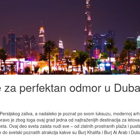
e za perfektan odmor u Duba
ersijskog zaliva, a nadaleko je poznat po svom luksuzu, modernoj arhit
o je zbog toga ovaj grad jedna od najtraženijih destinacija za letova
eta. Ovaj deo sveta zaista nudi sve – od zlatnih prostranih plaža i pusti
do svetski poznatih atrakcija kakve su Burj Khalifa i Burj Al Arab i Duba