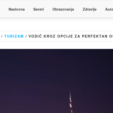
Naslovna
Saveti
Obrazovanje
Zdravlje
Auto
/
TURIZAM
/ VODIČ KROZ OPCIJE ZA PERFEKTAN 