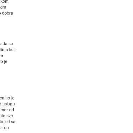
ačkom
skim
o dobra
a da se
lima koji
ve
to je
ealno je
e uslugu
odmor od
mate sve
o je i sa
er na