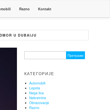
mobili
Razno
Kontakt
ODMOR U DUBAIJU
Претрага
за:
КАТЕГОРИЈЕ
Automobili
Lepota
Nega lica
Nekretnine
Obrazovanje
Razno