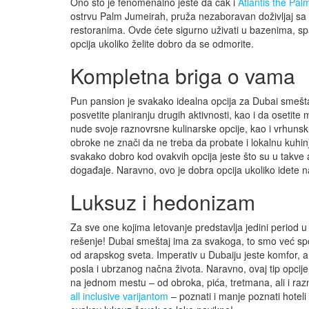
Ono što je fenomenalno jeste da čak i
Atlantis the Pal
ostrvu Palm Jumeirah, pruža nezaboravan doživljaj s
restoranima. Ovde ćete sigurno uživati u bazenima, spa
opcija ukoliko želite dobro da se odmorite.
Kompletna briga o vama
Pun pansion je svakako idealna opcija za Dubai smeštaj
posvetite planiranju drugih aktivnosti, kao i da osetit
nude svoje raznovrsne kulinarske opcije, kao i vrhunsk
obroke ne znači da ne treba da probate i lokalnu kuhinju
svakako dobro kod ovakvih opcija jeste što su u takve ar
događaje. Naravno, ovo je dobra opcija ukoliko idete n
Luksuz i hedonizam
Za sve one kojima letovanje predstavlja jedini period u
rešenje! Dubai smeštaj ima za svakoga, to smo već sp
od arapskog sveta. Imperativ u Dubaiju jeste komfor, 
posla i ubrzanog načna života. Naravno, ovaj tip opcije od
na jednom mestu – od obroka, pića, tretmana, ali i razn
all inclusive varijantom
– poznati i manje poznati hoteli