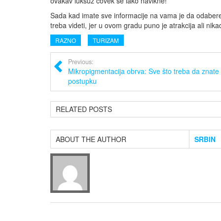
ovakav luksuz čovek se lako navikne!
Sada kad imate sve informacije na vama je da odaberet
treba videti, jer u ovom gradu puno je atrakcija ali nik
RAZNO
TURIZAM
Previous:
Mikropigmentacija obrva: Sve što treba da znat
postupku
RELATED POSTS
ABOUT THE AUTHOR
SRBIN