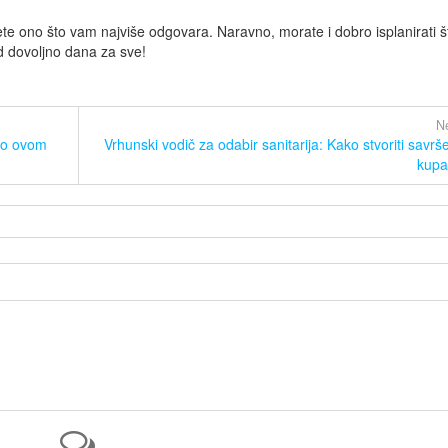
e ono što vam najviše odgovara. Naravno, morate i dobro isplanirati š
ad dovoljno dana za sve!
Ne
e o ovom
Vrhunski vodič za odabir sanitarija: Kako stvoriti savrš
kupat