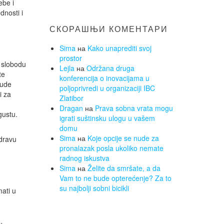
ebe i
dnosti i
СКОРАШЊИ КОМЕНТАРИ
Sima
на
Kako unaprediti svoj
prostor
 slobodu
Lejla
на
Održana druga
te
konferencija o inovacijama u
nude
poljoprivredi u organizaciji IBC
i za
Zlatibor
Dragan
на
Prava sobna vrata mogu
gustu.
igrati suštinsku ulogu u vašem
domu
Sima
на
Koje opcije se nude za
zdravu
pronalazak posla ukoliko nemate
radnog iskustva
Sima
на
Želite da smršate, a da
Vam to ne bude opterećenje? Za to
su najbolji sobni bicikli
mati u