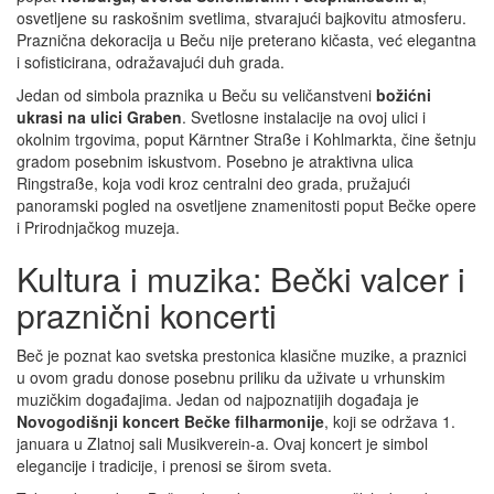
osvetljene su raskošnim svetlima, stvarajući bajkovitu atmosferu.
Praznična dekoracija u Beču nije preterano kičasta, već elegantna
i sofisticirana, odražavajući duh grada.
Jedan od simbola praznika u Beču su veličanstveni
božićni
ukrasi na ulici Graben
. Svetlosne instalacije na ovoj ulici i
okolnim trgovima, poput Kärntner Straße i Kohlmarkta, čine šetnju
gradom posebnim iskustvom. Posebno je atraktivna ulica
Ringstraße, koja vodi kroz centralni deo grada, pružajući
panoramski pogled na osvetljene znamenitosti poput Bečke opere
i Prirodnjačkog muzeja.
Kultura i muzika: Bečki valcer i
praznični koncerti
Beč je poznat kao svetska prestonica klasične muzike, a praznici
u ovom gradu donose posebnu priliku da uživate u vrhunskim
muzičkim događajima. Jedan od najpoznatijih događaja je
Novogodišnji koncert Bečke filharmonije
, koji se održava 1.
januara u Zlatnoj sali Musikverein-a. Ovaj koncert je simbol
elegancije i tradicije, i prenosi se širom sveta.