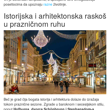
posetiocima da upoznaju
razne
životinje.
Istorijska i arhitektonska raskoš
u prazničnom ruhu
Beč je grad čija bogata istorija i arhitektura dolaze do izražaja
tokom praznične sezone. Zgrade u baroknom i secesijskom stilu,
poput
Hofburga, dvorca Schönbrunn i Stephansdom-a
,