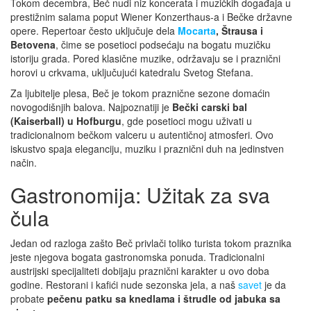
Tokom decembra, Beč nudi niz koncerata i muzičkih događaja u
prestižnim salama poput Wiener Konzerthaus-a i Bečke državne
opere. Repertoar često uključuje dela
Mocarta
, Štrausa i
Betovena
, čime se posetioci podsećaju na bogatu muzičku
istoriju grada. Pored klasične muzike, održavaju se i praznični
horovi u crkvama, uključujući katedralu Svetog Stefana.
Za ljubitelje plesa, Beč je tokom praznične sezone domaćin
novogodišnjih balova. Najpoznatiji je
Bečki carski bal
(Kaiserball) u Hofburgu
, gde posetioci mogu uživati u
tradicionalnom bečkom valceru u autentičnoj atmosferi. Ovo
iskustvo spaja eleganciju, muziku i praznični duh na jedinstven
način.
Gastronomija: Užitak za sva
čula
Jedan od razloga zašto Beč privlači toliko turista tokom praznika
jeste njegova bogata gastronomska ponuda. Tradicionalni
austrijski specijaliteti dobijaju praznični karakter u ovo doba
godine. Restorani i kafići nude sezonska jela, a naš
savet
je da
probate
pečenu patku sa knedlama i štrudle od jabuka sa