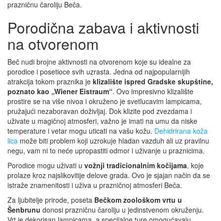
prazničnu čaroliju Beča.
Porodična zabava i aktivnosti
na otvorenom
Beč nudi brojne aktivnosti na otvorenom koje su idealne za
porodice i posetioce svih uzrasta. Jedna od najpopularnijih
atrakcija tokom praznika je
klizalište ispred Gradske skupštine,
poznato kao „Wiener Eistraum“
. Ovo impresivno klizalište
prostire se na više nivoa i okruženo je svetlucavim lampicama,
pružajući nezaboravan doživljaj. Dok klizite pod zvezdama i
uživate u magičnoj atmosferi, važno je imati na umu da niske
temperature i vetar mogu uticati na vašu kožu.
Dehidrirana koža
lica
može biti problem koji uzrokuje hladan vazduh ali uz pravilnu
negu, vam ni to neće upropastiti odmor i uživanje u praznicima.
Porodice mogu uživati u
vožnji tradicionalnim kočijama
, koje
prolaze kroz najslikovitije delove grada. Ovo je sjajan način da se
istraže znamenitosti i uživa u prazničnoj atmosferi Beča.
Za ljubitelje prirode, poseta
Bečkom zoološkom vrtu u
Šenbrunu
donosi prazničnu čaroliju u jedinstvenom okruženju.
Vrt je dekorisan lampicama, a specijalne ture omogućavaju