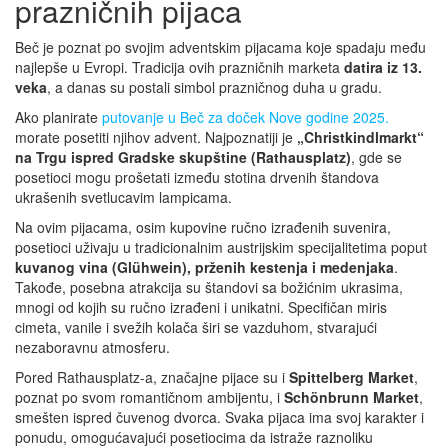
prazničnih pijaca
Beč je poznat po svojim adventskim pijacama koje spadaju među
najlepše u Evropi. Tradicija ovih prazničnih marketa
datira iz 13.
veka
, a danas su postali simbol prazničnog duha u gradu.
Ako planirate
putovanje u Beč za doček Nove godine 2025.
morate posetiti njihov advent. Najpoznatiji je
„Christkindlmarkt“
na Trgu ispred Gradske skupštine (Rathausplatz)
, gde se
posetioci mogu prošetati između stotina drvenih štandova
ukrašenih svetlucavim lampicama.
Na ovim pijacama, osim kupovine ručno izrađenih suvenira,
posetioci uživaju u tradicionalnim austrijskim specijalitetima poput
kuvanog vina (Glühwein), prženih kestenja i medenjaka
.
Takođe, posebna atrakcija su štandovi sa božićnim ukrasima,
mnogi od kojih su ručno izrađeni i unikatni. Specifičan miris
cimeta, vanile i svežih kolača širi se vazduhom, stvarajući
nezaboravnu atmosferu.
Pored Rathausplatz-a, značajne pijace su i
Spittelberg Market
,
poznat po svom romantičnom ambijentu, i
Schönbrunn Market
,
smešten ispred čuvenog dvorca. Svaka pijaca ima svoj karakter i
ponudu, omogućavajući posetiocima da istraže raznoliku