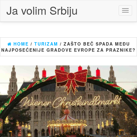
Skip
Ja volim Srbiju
to
Toggl
the
naviga
content
HOME
/
TURIZAM
/ ZAŠTO BEČ SPADA MEĐU
NAJPOSEĆENIJE GRADOVE EVROPE ZA PRAZNIKE?