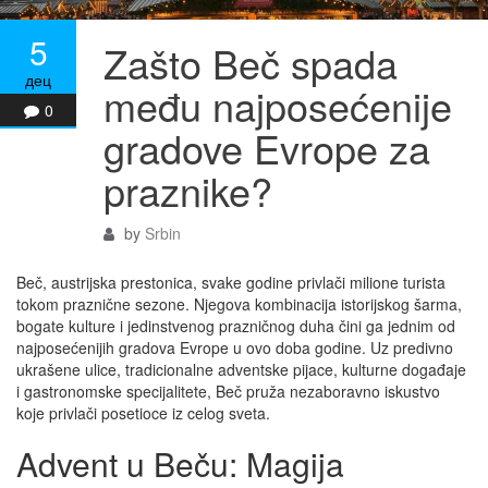
5
Zašto Beč spada
дец
među najposećenije
0
gradove Evrope za
praznike?
by
Srbin
Beč, austrijska prestonica, svake godine privlači milione turista
tokom praznične sezone. Njegova kombinacija istorijskog šarma,
bogate kulture i jedinstvenog prazničnog duha čini ga jednim od
najposećenijih gradova Evrope u ovo doba godine. Uz predivno
ukrašene ulice, tradicionalne adventske pijace, kulturne događaje
i gastronomske specijalitete, Beč pruža nezaboravno iskustvo
koje privlači posetioce iz celog sveta.
Advent u Beču: Magija