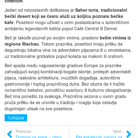
cimetom
.
Jedan od neizostavnih delikatesa je
Saher torta, tradicionalni
bečki desert koji se često služi uz šoljicu poznate bečke
kafe
. Posetioci mogu uživati u ovim poslasticama u autentičnom
ambijentu legendarnih kafića poput Café Central ili Demel.
Beč je takođe poznat po svojim vinima, posebno
belim vinima iz
regiona Wachau
. Tokom praznika, posetioci imaju priliku da
degustiraju lokalna vina na adventskim pijacama ili u vinotekama,
uz tradicionalne grickalice poput kolača sa makom ili orahom.
Beč spada među najposećenije gradove Evrope za praznike
zahvaljujući svojoj kombinaciji bogate istorije, prelepih adventskih
pijaca, raskošne arhitekture, muzičkih događaja, autentične
gastronomije i toplog prazničnog duha. Bez obzira da li tražite
romantično bekstvo, porodičnu avanturu ili kulturno obogaćivanje,
Beč ima ponešto za svakoga. Praznična sezona u ovom gradu
pruža priliku da se uronite u tradiciju i magiju koja ostavlja
dugotrajan utisak na sve posetioce.
TURIZAM
Previous:
Next:
Domovi za stare – izbor
Pet kreativnih načina za