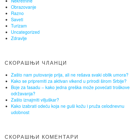
Nekretnine
Obrazovanje
Razno
Saveti
Turizam
Uncategorized
Zdravlje
СКОРАШЊИ ЧЛАНЦИ
Zašto nam putovanje prija, ali ne rešava svaki oblik umora?
Kako se pripremiti za aktivan vikend u prirodi širom Srbije?
Boje za fasadu – kako jedna greška može povećati troškove
održavanja?
Zašto iznajmiti viljuškar?
Kako izabrati odeću koja ne guši kožu i pruža celodnevnu
udobnost
СКОРАШЊИ КОМЕНТАРИ