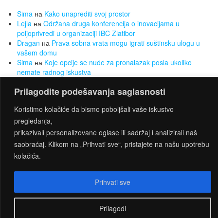
Sima
на
Kako unaprediti svoj prostor
Lejla
на
Održana druga konferencija o inovacijama u
poljoprivredi u organizaciji IBC Zlatibor
Dragan
на
Prava sobna vrata mogu igrati suštinsku ulogu u
vašem domu
Sima
на
Koje opcije se nude za pronalazak posla ukoliko
nemate radnog iskustva
Sima
на
Želite da smršate, a da Vam to ne bude opterećenje?
Prilagodite podešavanja saglasnosti
Za to su najbolji sobni bicikli
Koristimo kolačiće da bismo poboljšali vaše iskustvo
pregledanja,
PROUDLY POWERED BY
WORDPRESS
|
THEME:
prikazivali personalizovane oglase ili sadržaj i analizirali naš
CONNECT
BY THEMES4WP
saobraćaj. Klikom na „Prihvati sve“, pristajete na našu upotrebu
kolačića.
Prihvati sve
Prilagodi