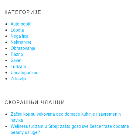
КАТЕГОРИЈЕ
Automobili
Lepota
Nega lica
Nekretnine
Obrazovanje
Razno
Saveti
Turizam
Uncategorized
Zdravlje
СКОРАШЊИ ЧЛАНЦИ
Začini koji su vekovima deo domaće kuhinje i savremenih
navika
Wellness turizam u Srbiji: zašto gosti sve češće traže dodatne
beauty usluge?