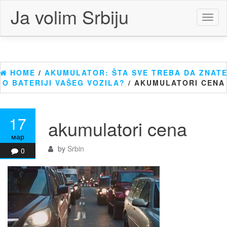
Skip
Ja volim Srbiju
to
Toggl
the
naviga
content
HOME
/
AKUMULATOR: ŠTA SVE TREBA DA ZNAT
O BATERIJI VAŠEG VOZILA?
/ AKUMULATORI CENA
17
akumulatori cena
мар
by
Srbin
0