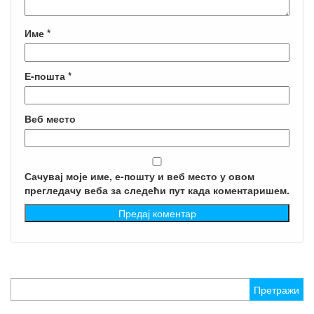
Име
*
Е-пошта
*
Веб место
Сачувај моје име, е-пошту и веб место у овом
прегледачу веба за следећи пут када коментаришем.
Претрага
за: