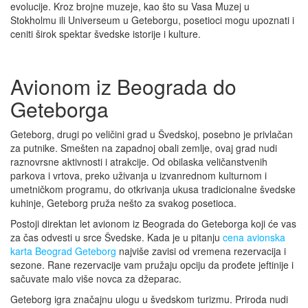
evolucije. Kroz brojne muzeje, kao što su Vasa Muzej u
Stokholmu ili Universeum u Geteborgu, posetioci mogu upoznati i
ceniti širok spektar švedske istorije i kulture.
Avionom iz Beograda do
Geteborga
Geteborg, drugi po veličini grad u Švedskoj, posebno je privlačan
za putnike. Smešten na zapadnoj obali zemlje, ovaj grad nudi
raznovrsne aktivnosti i atrakcije. Od obilaska veličanstvenih
parkova i vrtova, preko uživanja u izvanrednom kulturnom i
umetničkom programu, do otkrivanja ukusa tradicionalne švedske
kuhinje, Geteborg pruža nešto za svakog posetioca.
Postoji direktan let avionom iz Beograda do Geteborga koji će vas
za čas odvesti u srce Švedske. Kada je u pitanju
cena avionska
karta Beograd Geteborg
najviše zavisi od vremena rezervacija i
sezone. Rane rezervacije vam pružaju opciju da prođete jeftinije i
sačuvate malo više novca za džeparac.
Geteborg igra značajnu ulogu u švedskom turizmu. Priroda nudi