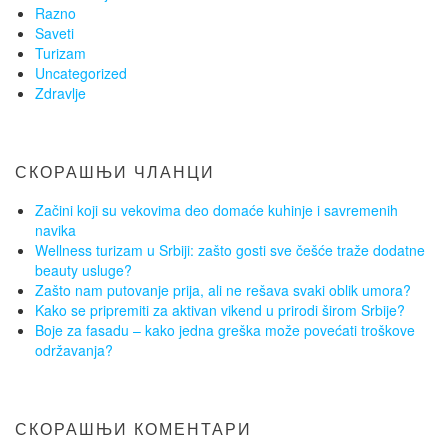
Razno
Saveti
Turizam
Uncategorized
Zdravlje
СКОРАШЊИ ЧЛАНЦИ
Začini koji su vekovima deo domaće kuhinje i savremenih
navika
Wellness turizam u Srbiji: zašto gosti sve češće traže dodatne
beauty usluge?
Zašto nam putovanje prija, ali ne rešava svaki oblik umora?
Kako se pripremiti za aktivan vikend u prirodi širom Srbije?
Boje za fasadu – kako jedna greška može povećati troškove
održavanja?
СКОРАШЊИ КОМЕНТАРИ