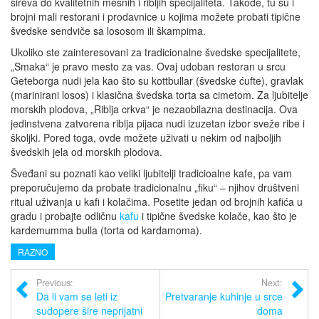
sireva do kvalitetnih mesnih i ribljih specijaliteta. Takođe, tu su i
brojni mali restorani i prodavnice u kojima možete probati tipične
švedske sendviče sa lososom ili škampima.
Ukoliko ste zainteresovani za tradicionalne švedske specijalitete,
„Smaka“ je pravo mesto za vas. Ovaj udoban restoran u srcu
Geteborga nudi jela kao što su kottbullar (švedske ćufte), gravlak
(marinirani losos) i klasična švedska torta sa cimetom. Za ljubitelje
morskih plodova, „Riblja crkva“ je nezaobilazna destinacija. Ova
jedinstvena zatvorena riblja pijaca nudi izuzetan izbor sveže ribe i
školjki. Pored toga, ovde možete uživati u nekim od najboljih
švedskih jela od morskih plodova.
Šveđani su poznati kao veliki ljubitelji tradicioalne kafe, pa vam
preporučujemo da probate tradicionalnu „fiku“ – njihov društveni
ritual uživanja u kafi i kolačima. Posetite jedan od brojnih kafića u
gradu i probajte odličnu
kafu
i tipične švedske kolače, kao što je
kardemumma bulla (torta od kardamoma).
RAZNO
Previous:
Next:
Da li vam se leti iz
Pretvaranje kuhinje u srce
sudopere šire neprijatni
doma