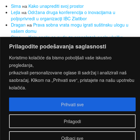
Sima
на
Kako unaprediti svoj prostor
Lejla
на
Održana druga konferencija o inovacijama u
poljoprivredi u organizaciji IBC Zlatibor
Dragan
на
Prava sobna vrata mogu igrati suštinsku ulogu u
vašem domu
Sima
на
Koje opcije se nude za pronalazak posla ukoliko
nemate radnog iskustva
Prilagodite podešavanja saglasnosti
Sima
на
Želite da smršate, a da Vam to ne bude opterećenje?
Za to su najbolji sobni bicikli
Koristimo kolačiće da bismo poboljšali vaše iskustvo
pregledanja,
prikazivali personalizovane oglase ili sadržaj i analizirali naš
saobraćaj. Klikom na „Prihvati sve“, pristajete na našu upotrebu
PROUDLY POWERED BY
WORDPRESS
|
THEME:
kolačića.
CONNECT
BY THEMES4WP
Prihvati sve
Prilagodi
Odbaci sve