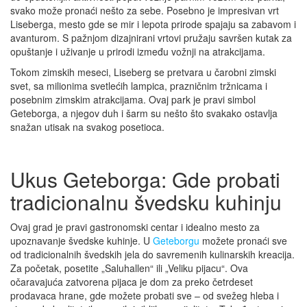
svako može pronaći nešto za sebe. Posebno je impresivan vrt
Liseberga, mesto gde se mir i lepota prirode spajaju sa zabavom i
avanturom. S pažnjom dizajnirani vrtovi pružaju savršen kutak za
opuštanje i uživanje u prirodi između vožnji na atrakcijama.
Tokom zimskih meseci, Liseberg se pretvara u čarobni zimski
svet, sa milionima svetlećih lampica, prazničnim tržnicama i
posebnim zimskim atrakcijama. Ovaj park je pravi simbol
Geteborga, a njegov duh i šarm su nešto što svakako ostavlja
snažan utisak na svakog posetioca.
Ukus Geteborga: Gde probati
tradicionalnu švedsku kuhinju
Ovaj grad je pravi gastronomski centar i idealno mesto za
upoznavanje švedske kuhinje. U
Geteborgu
možete pronaći sve
od tradicionalnih švedskih jela do savremenih kulinarskih kreacija.
Za početak, posetite „Saluhallen“ ili „Veliku pijacu“. Ova
očaravajuća zatvorena pijaca je dom za preko četrdeset
prodavaca hrane, gde možete probati sve – od svežeg hleba i