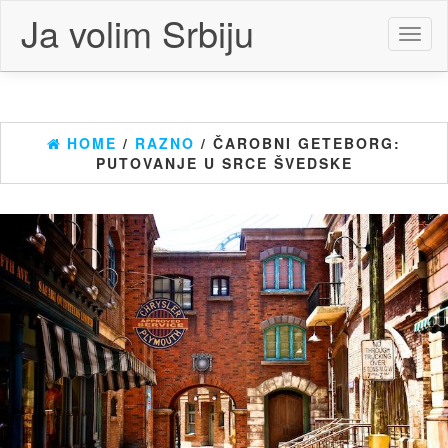
Skip
Ja volim Srbiju
to
Toggl
the
naviga
content
HOME
/
RAZNO
/ ČAROBNI GETEBORG:
PUTOVANJE U SRCE ŠVEDSKE