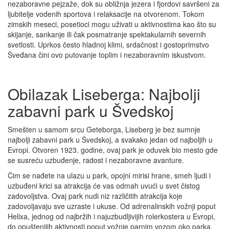
nezaboravne pejzaže, dok su obližnja jezera i fjordovi savršeni za
ljubitelje vodenih sportova i relaksacije na otvorenom. Tokom
zimskih meseci, posetioci mogu uživati u aktivnostima kao što su
skijanje, sankanje ili čak posmatranje spektakularnih severnih
svetlosti. Uprkos često hladnoj klimi, srdačnost i gostoprimstvo
Šveđana čini ovo putovanje toplim i nezaboravnim iskustvom.
Obilazak Liseberga: Najbolji
zabavni park u Švedskoj
Smešten u samom srcu Geteborga, Liseberg je bez sumnje
najbolji zabavni park u Švedskoj, a svakako jedan od najboljih u
Evropi. Otvoren 1923. godine, ovaj park je oduvek bio mesto gde
se susreću uzbuđenje, radost i nezaboravne avanture.
Čim se nađete na ulazu u park, opojni mirisi hrane, smeh ljudi i
uzbuđeni krici sa atrakcija će vas odmah uvući u svet čistog
zadovoljstva. Ovaj park nudi niz različitih atrakcija koje
zadovoljavaju sve uzraste i ukuse. Od adrenalinskih vožnji poput
Helixa, jednog od najbržih i najuzbudljivijih rolerkostera u Evropi,
do opuštenijih aktivnosti poput vožnje parnim vozom oko parka,