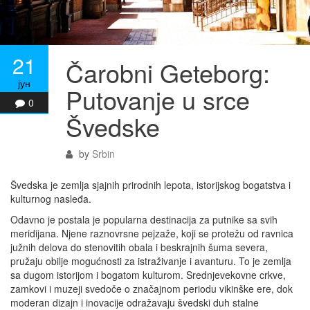
21
Čarobni Geteborg:
јун
Putovanje u srce
0
Švedske
by
Srbin
Švedska je zemlja sjajnih prirodnih lepota, istorijskog bogatstva i
kulturnog nasleđa.
Odavno je postala je popularna destinacija za putnike sa svih
meridijana. Njene raznovrsne pejzaže, koji se protežu od ravnica
južnih delova do stenovitih obala i beskrajnih šuma severa,
pružaju obilje mogućnosti za istraživanje i avanturu. To je zemlja
sa dugom istorijom i bogatom kulturom. Srednjevekovne crkve,
zamkovi i muzeji svedoče o značajnom periodu vikinške ere, dok
moderan dizajn i inovacije odražavaju švedski duh stalne