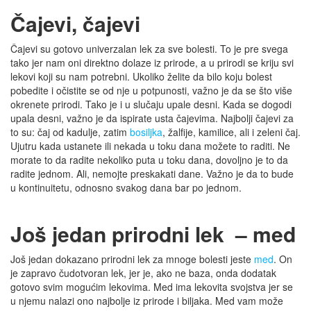
Čajevi, čajevi
Čajevi su gotovo univerzalan lek za sve bolesti. To je pre svega
tako jer nam oni direktno dolaze iz prirode, a u prirodi se kriju svi
lekovi koji su nam potrebni. Ukoliko želite da bilo koju bolest
pobedite i očistite se od nje u potpunosti, važno je da se što više
okrenete prirodi. Tako je i u slučaju upale desni. Kada se dogodi
upala desni, važno je da ispirate usta čajevima. Najbolji čajevi za
to su: čaj od kadulje, zatim
bosiljka
, žalfije, kamilice, ali i zeleni čaj.
Ujutru kada ustanete ili nekada u toku dana možete to raditi. Ne
morate to da radite nekoliko puta u toku dana, dovoljno je to da
radite jednom. Ali, nemojte preskakati dane. Važno je da to bude
u kontinuitetu, odnosno svakog dana bar po jednom.
Još jedan prirodni lek – med
Još jedan dokazano prirodni lek za mnoge bolesti jeste
med
. On
je zapravo čudotvoran lek, jer je, ako ne baza, onda dodatak
gotovo svim mogućim lekovima. Med ima lekovita svojstva jer se
u njemu nalazi ono najbolje iz prirode i biljaka. Med vam može