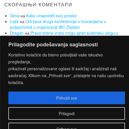
СКОРАШЊИ КОМЕНТАРИ
Sima
на
Kako unaprediti svoj prostor
Lejla
на
Održana druga konferencija o inovacijama u
poljoprivredi u organizaciji IBC Zlatibor
Dragan
на
Prava sobna vrata mogu igrati suštinsku ulogu u
vašem domu
Prilagodite podešavanja saglasnosti
Sima
на
Koje opcije se nude za pronalazak posla ukoliko
nemate radnog iskustva
Koristimo kolačiće da bismo poboljšali vaše iskustvo
Sima
на
Želite da smršate, a da Vam to ne bude opterećenje?
pregledanja,
Za to su najbolji sobni bicikli
prikazivali personalizovane oglase ili sadržaj i analizirali naš
saobraćaj. Klikom na „Prihvati sve“, pristajete na našu upotrebu
kolačića.
PROUDLY POWERED BY
WORDPRESS
|
THEME:
CONNECT
BY THEMES4WP
Prihvati sve
Prilagodi
Odbaci sve