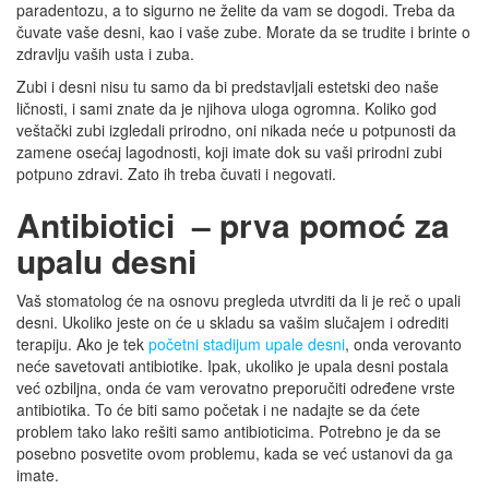
paradentozu, a to sigurno ne želite da vam se dogodi. Treba da
čuvate vaše desni, kao i vaše zube. Morate da se trudite i brinte o
zdravlju vaših usta i zuba.
Zubi i desni nisu tu samo da bi predstavljali estetski deo naše
ličnosti, i sami znate da je njihova uloga ogromna. Koliko god
veštački zubi izgledali prirodno, oni nikada neće u potpunosti da
zamene osećaj lagodnosti, koji imate dok su vaši prirodni zubi
potpuno zdravi. Zato ih treba čuvati i negovati.
Antibiotici – prva pomoć za
upalu desni
Vaš stomatolog će na osnovu pregleda utvrditi da li je reč o upali
desni. Ukoliko jeste on će u skladu sa vašim slučajem i odrediti
terapiju. Ako je tek
početni stadijum upale desni
, onda verovanto
neće savetovati antibiotike. Ipak, ukoliko je upala desni postala
već ozbiljna, onda će vam verovatno preporučiti određene vrste
antibiotika. To će biti samo početak i ne nadajte se da ćete
problem tako lako rešiti samo antibioticima. Potrebno je da se
posebno posvetite ovom problemu, kada se već ustanovi da ga
imate.