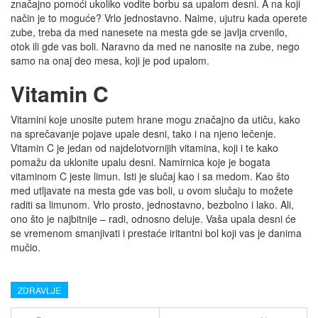
značajno pomoći ukoliko vodite borbu sa upalom desni. A na koji
način je to moguće? Vrlo jednostavno. Naime, ujutru kada operete
zube, treba da med nanesete na mesta gde se javlja crvenilo,
otok ili gde vas boli. Naravno da med ne nanosite na zube, nego
samo na onaj deo mesa, koji je pod upalom.
Vitamin C
Vitamini koje unosite putem hrane mogu značajno da utiču, kako
na sprečavanje pojave upale desni, tako i na njeno lečenje.
Vitamin C je jedan od najdelotvornijih vitamina, koji i te kako
pomažu da uklonite upalu desni. Namirnica koje je bogata
vitaminom C jeste limun. Isti je slučaj kao i sa medom. Kao što
med utljavate na mesta gde vas boli, u ovom slučaju to možete
raditi sa limunom. Vrlo prosto, jednostavno, bezbolno i lako. Ali,
ono što je najbitnije – radi, odnosno deluje. Vaša upala desni će
se vremenom smanjivati i prestaće iritantni bol koji vas je danima
mučio.
ZDRAVLJE