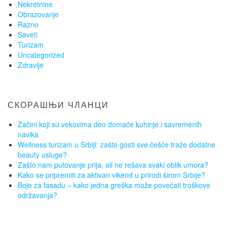
Nekretnine
Obrazovanje
Razno
Saveti
Turizam
Uncategorized
Zdravlje
СКОРАШЊИ ЧЛАНЦИ
Začini koji su vekovima deo domaće kuhinje i savremenih
navika
Wellness turizam u Srbiji: zašto gosti sve češće traže dodatne
beauty usluge?
Zašto nam putovanje prija, ali ne rešava svaki oblik umora?
Kako se pripremiti za aktivan vikend u prirodi širom Srbije?
Boje za fasadu – kako jedna greška može povećati troškove
održavanja?