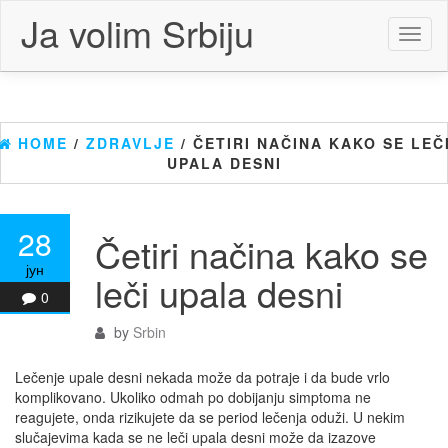
Skip
Ja volim Srbiju
to
Toggl
the
naviga
content
HOME
/
ZDRAVLJE
/ ČETIRI NAČINA KAKO SE LEČ
UPALA DESNI
28
Četiri načina kako se
јун
leči upala desni
0
by
Srbin
Lečenje upale desni nekada može da potraje i da bude vrlo
komplikovano. Ukoliko odmah po dobijanju simptoma ne
reagujete, onda rizikujete da se period lečenja oduži. U nekim
slučajevima kada se ne leči upala desni može da izazove