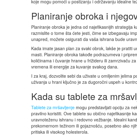
koje mogu pomoći u postizanju i održavanju idealne t
Planiranje obroka i njegov
Planiranje obroka je jedna od najefikasnijih strategij
razmislite o tome šta ćete jesti, čime se izbegavaju im
unapred, možete osigurati da vaša ishrana bude uravno
Kada imate jasan plan za svaki obrok, lakše je pratiti un
masti. Planiranje obroka takođe podrazumeva i pripre
količinama i čuvanje hrane u frižideru ili zamrzivaču
vremena ili energije za kuvanje svakog dana.
I za kraj, dozvolite sebi da uživate u omiljenim jelima
uživanja u hrani ključno je za dugoročni uspeh u kontrol
Kada su tablete za mršavl
Tablete za mršavljenje
mogu predstavljati opciju za nek
pravilno koristiti. Ove tablete su obično najefikasnije 
uravnoteženu ishranu i redovno vežbanje. Idealni kand
prekomernom težinom ili gojaznošću, posebno ako njiho
pritiska ili visokog holesterola.