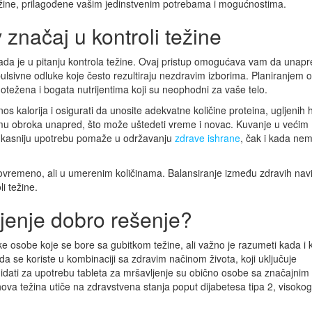
ežine, prilagođene vašim jedinstvenim potrebama i mogućnostima.
 značaj u kontroli težine
a kada je u pitanju kontrola težine. Ovaj pristup omogućava vam da unap
pulsivne odluke koje često rezultiraju nezdravim izborima. Planiranjem 
težena i bogata nutrijentima koji su neophodni za vaše telo.
os kalorija i osigurati da unosite adekvatne količine proteina, ugljenih h
mu obroka unapred, što može uštedeti vreme i novac. Kuvanje u većim
 za kasniju upotrebu pomaže u održavanju
zdrave ishrane
, čak i kada ne
 povremeno, ali u umerenim količinama. Balansiranje između zdravih navi
i težine.
jenje dobro rešenje?
e osobe koje se bore sa gubitkom težine, ali važno je razumeti kada i 
kada se koriste u kombinaciji sa zdravim načinom života, koji uključuje
idati za upotrebu tableta za mršavljenje su obično osobe sa značajnim
va težina utiče na zdravstvena stanja poput dijabetesa tipa 2, visoko