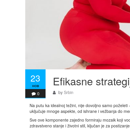
23
Efikasne strategi
нов
by
Srbin
0
Na putu ka idealnoj težini, nije dovoljno samo poželeti –
uključuje mnoge aspekte, od ishrane i vežbanja do men
Sve ove komponente zajedno formiraju mozaik koji vodi ka
zdravstveno stanje i životni stil, ključan je za postizan