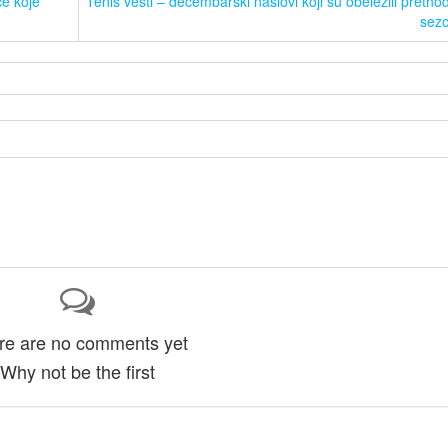
ce koje
Tenis vesti – decembarski naslovi koji su obeležili pretho
sez
re are no comments yet
Why not be the first