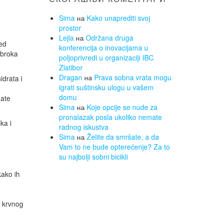
Sima
на
Kako unaprediti svoj
prostor
Lejla
на
Održana druga
red
konferencija o inovacijama u
obroka
poljoprivredi u organizaciji IBC
Zlatibor
Dragan
на
Prava sobna vrata mogu
idrata i
igrati suštinsku ulogu u vašem
domu
mate
Sima
на
Koje opcije se nude za
pronalazak posla ukoliko nemate
ka i
radnog iskustva
Sima
на
Želite da smršate, a da
Vam to ne bude opterećenje? Za to
su najbolji sobni bicikli
kako ih
g krvnog