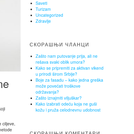
Saveti
Turizam
Uncategorized
Zdravlje
СКОРАШЊИ ЧЛАНЦИ
Zašto nam putovanje prija, ali ne
rešava svaki oblik umora?
Kako se pripremiti za aktivan vikend
u prirodi širom Srbije?
ne
Boje za fasadu – kako jedna greška
može povećati troškove
održavanja?
Zašto iznajmiti viljuškar?
Kako izabrati odeću koja ne guši
oji
kožu i pruža celodnevnu udobnost
 ciljeve,
 metode
СКОРАШЊИ КОМЕНТАРИ