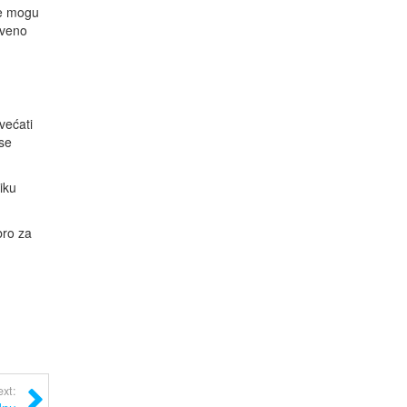
ne mogu
tveno
većati
se
iku
bro za
xt: