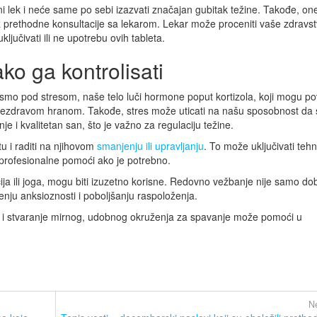
bni lek i neće same po sebi izazvati značajan gubitak težine. Takođe, o
ez prethodne konsultacije sa lekarom. Lekar može proceniti vaše zdravs
ključivati ili ne upotrebu ovih tableta.
ako ga kontrolisati
 smo pod stresom, naše telo luči hormone poput kortizola, koji mogu po
o nezdravom hranom. Takođe, stres može uticati na našu sposobnost da 
 i kvalitetan san, što je važno za regulaciju težine.
tu i raditi na njihovom
smanjenju ili upravljanju
. To može uključivati tehn
profesionalne pomoći ako je potrebno.
ja ili joga, mogu biti izuzetno korisne. Redovno vežbanje nije samo do
enju anksioznosti i poboljšanju raspoloženja.
a i stvaranje mirnog, udobnog okruženja za spavanje može pomoći u
Ne