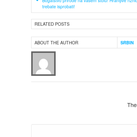
Bogatstvo prirode na vašem stolu! Hranljive rizni
trebate isprobati!
RELATED POSTS
ABOUT THE AUTHOR
SRBIN
The