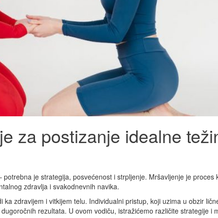
je za postizanje idealne teži
 potrebna je strategija, posvećenost i strpljenje. Mršavljenje je proces k
talnog zdravlja i svakodnevnih navika.
 zdravijem i vitkijem telu. Individualni pristup, koji uzima u obzir lične
je dugoročnih rezultata. U ovom vodiču, istražićemo različite strategije i