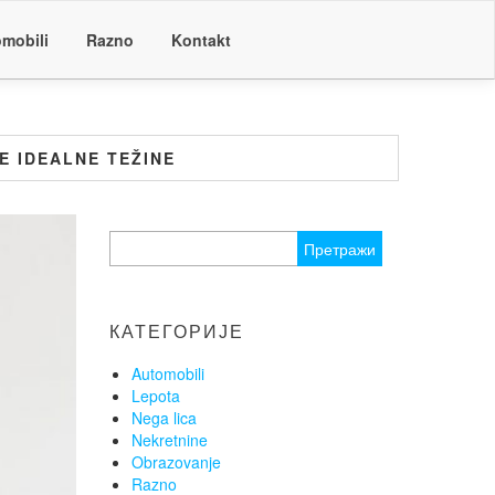
mobili
Razno
Kontakt
E IDEALNE TEŽINE
Претрага
за:
КАТЕГОРИЈЕ
Automobili
Lepota
Nega lica
Nekretnine
Obrazovanje
Razno