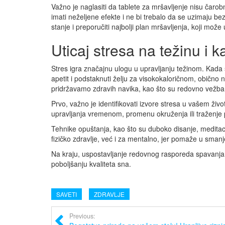
Važno je naglasiti da tablete za mršavljenje nisu čaro
imati neželjene efekte i ne bi trebalo da se uzimaju b
stanje i preporučiti najbolji plan mršavljenja, koji može u
Uticaj stresa na težinu i k
Stres igra značajnu ulogu u upravljanju težinom. Kada
apetit i podstaknuti želju za visokokaloričnom, običn
pridržavamo zdravih navika, kao što su redovno vežbanje
Prvo, važno je identifikovati izvore stresa u vašem živo
upravljanja vremenom, promenu okruženja ili traženje 
Tehnike opuštanja, kao što su duboko disanje, meditaci
fizičko zdravlje, već i za mentalno, jer pomaže u smanj
Na kraju, uspostavljanje redovnog rasporeda spavanj
poboljšanju kvaliteta sna.
SAVETI
ZDRAVLJE
Previous: