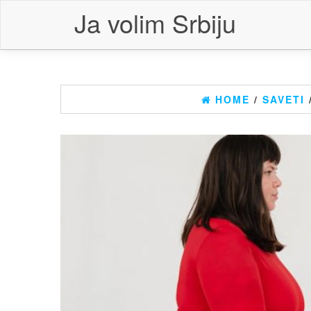
Skip
Ja volim Srbiju
to
the
content
HOME
/
SAVETI