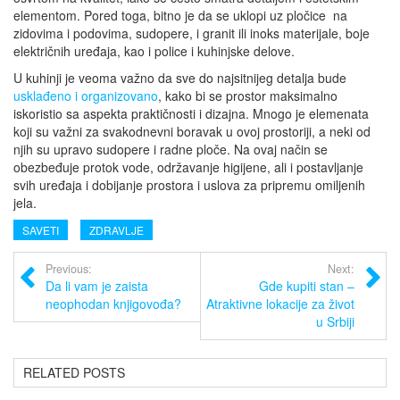
elementom. Pored toga, bitno je da se uklopi uz pločice
na
zidovima i podovima, sudopere, i granit ili inoks materijale, boje
električnih uređaja, kao i police i kuhinjske delove.
U kuhinji je veoma važno da sve do najsitnijeg detalja bude
usklađeno i organizovano
, kako bi se prostor maksimalno
iskoristio sa aspekta praktičnosti i dizajna. Mnogo je elemenata
koji su važni za svakodnevni boravak u ovoj prostoriji, a neki od
njih su upravo sudopere i radne ploče. Na ovaj način se
obezbeđuje protok vode, održavanje higijene, ali i postavljanje
svih uređaja i dobijanje prostora i uslova za pripremu omiljenih
jela.
SAVETI
ZDRAVLJE
Previous:
Next:
Da li vam je zaista
Gde kupiti stan –
neophodan knjigovođa?
Atraktivne lokacije za život
u Srbiji
RELATED POSTS