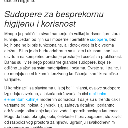
čistoće i higijene.
Sudopere za besprekornu
higijenu i korisnost
Mnogo je praktičnih stvari namenjenih velikoj korisnosti prostora
kuhinje. Jedan od njih su i moderne i perfektne
sudopere
, bez
kojih one ne bi bile funkcionalne, a i dotok vode bi bio veoma
otežan. Bitno je da budu odabrane sa stilom i ukusom, kao i sa
osvrtom na kompletno uređenje prostorije i osećaj za praktičnost.
Danas su i više nego popularne granitne sudopere, koje se
odlično „slažu“ sa svim materijalima i bojama. Čvrste su i trajne, i
ne menjaju se ni tokom intenzivnog korišćenja, kao i keramičke
varijante.
U kombinaciji sa slavinama u istoj boji i nijansi, ovakve sudopere
izgledaju savršeno, a lakoća održavanja ih čini
omiljenim
elementom kuhinje
modernih domaćica. I dalje su u trendu čak i
varijante od inoksa, čiji visoki sjaj zahteva detaljno i pedantno
održavanje, otlanjanje kapljica vode i upornih naslaga kamenca.
Mogu da budu okrugle, oble, četvtaste ili pravougaone, što zavisi
od raspoloživog prostora za njihovu ugradnju i svakodnevnim
potrebama za korišćenjem.