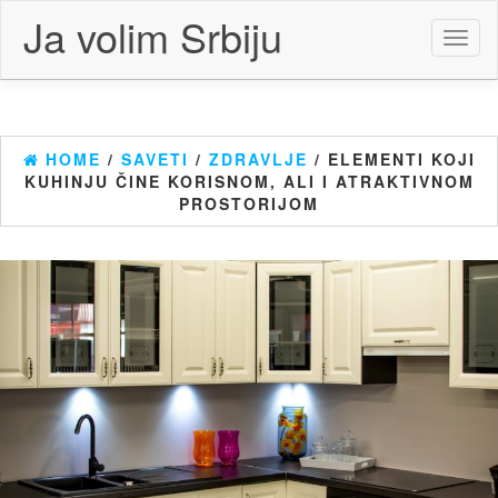
Skip
Ja volim Srbiju
to
Toggl
the
naviga
content
HOME
/
SAVETI
/
ZDRAVLJE
/ ELEMENTI KOJI
KUHINJU ČINE KORISNOM, ALI I ATRAKTIVNOM
PROSTORIJOM