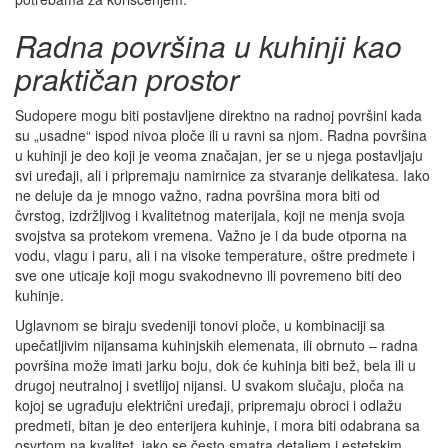
Radna površina u kuhinji kao
praktičan prostor
Sudopere mogu biti postavljene direktno na radnoj površini kada
su „usadne“ ispod nivoa ploče ili u ravni sa njom. Radna površina
u kuhinji je deo koji je veoma značajan, jer se u njega postavljaju
svi uređaji, ali i pripremaju namirnice za stvaranje delikatesa. Iako
ne deluje da je mnogo važno, radna površina mora biti od
čvrstog, izdržljivog i kvalitetnog materijala, koji ne menja svoja
svojstva sa protekom vremena. Važno je i da bude otporna na
vodu, vlagu i paru, ali i na visoke temperature, oštre predmete i
sve one uticaje koji mogu svakodnevno ili povremeno biti deo
kuhinje.
Uglavnom se biraju svedeniji tonovi ploče, u kombinaciji sa
upečatljivim nijansama kuhinjskih elemenata, ili obrnuto – radna
površina može imati jarku boju, dok će kuhinja biti bež, bela ili u
drugoj neutralnoj i svetlijoj nijansi. U svakom slučaju, ploča na
kojoj se ugrađuju električni uređaji, pripremaju obroci i odlažu
predmeti, bitan je deo enterijera kuhinje, i mora biti odabrana sa
osvrtom na kvalitet, iako se često smatra detaljem i estetskim