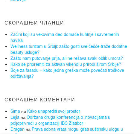
СКОРАШЊИ ЧЛАНЦИ
Začini koji su vekovima deo domaće kuhinje i savremenih
navika
Wellness turizam u Srbiji: zašto gosti sve češće traže dodatne
beauty usluge?
Zašto nam putovanje prija, ali ne rešava svaki oblik umora?
Kako se pripremiti za aktivan vikend u prirodi širom Srbije?
Boje za fasadu – kako jedna greška može povećati troškove
održavanja?
СКОРАШЊИ КОМЕНТАРИ
Sima
на
Kako unaprediti svoj prostor
Lejla
на
Održana druga konferencija o inovacijama u
poljoprivredi u organizaciji IBC Zlatibor
Dragan
на
Prava sobna vrata mogu igrati suštinsku ulogu u