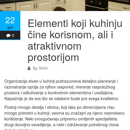
22
Elementi koji kuhinju
јул
čine korisnom, ali i
0
atraktivnom
prostorijom
by
Srbin
Organizacija stvari u kuhinji podrazumeva detaljno planiranje i
razmatranje opcija za njihov raspored, merenje raspoloživog
prostora i odlučivanje o konkretnim elementima i uređajima.
Najvažnije je da sve što se odabere bude pre svega kvalitetno.
Postoji mnogo detalja i sitnica, koji iako po dimenzijama nisu
mnogo primetni u kuhinji, veoma su značajni za njeno nesmetano
korišćenje. Neki omogućavaju pripremu omiljenih specijaliteta,
drugi dovoljno osvetljenja, a neki i održavanje potrebnog nivoa