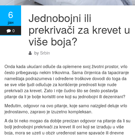
6
Jednobojni ili
јан
prekrivači za krevet u
0
više boja?
by
Srbin
Onda kada ukućani odluče da oplemene svoj životni prostor, vrlo
često pribegavaju nekim trikovima. Sama činjenica da tapaciranje
nameštaja podrazumeva i određene troškove dovodi do toga da
se sve više ljudi odlučuje za korišćenje prednosti koje nude
prekrivači za krevet. Zato i nije čudno što se često postavlja
pitanje da li je bolje koristiti one koji su jednobojni ili dezenirani?
Međutim, odgovor na ovo pitanje, koje samo naizgled deluje vrlo
jednostavno, zapravo je izuzetno kompleksan.
A da bi neko mogao da dobije precizan odgovor na pitanje da li su
bolji jednobojni prekrivači za krevet ili oni koji se izrađuju u više
boja, mora se uzeti u obzir uređenost same spavaće ili dnevne