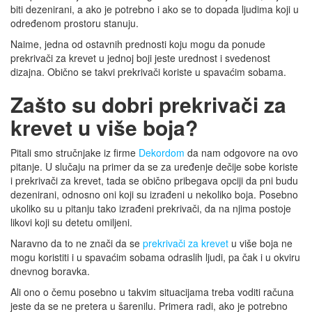
biti dezenirani, a ako je potrebno i ako se to dopada ljudima koji u
određenom prostoru stanuju.
Naime, jedna od ostavnih prednosti koju mogu da ponude
prekrivači za krevet u jednoj boji jeste urednost i svedenost
dizajna. Obično se takvi prekrivači koriste u spavaćim sobama.
Zašto su dobri prekrivači za
krevet u više boja?
Pitali smo stručnjake iz firme
Dekordom
da nam odgovore na ovo
pitanje. U slučaju na primer da se za uređenje dečije sobe koriste
i prekrivači za krevet, tada se obično pribegava opciji da pni budu
dezenirani, odnosno oni koji su izrađeni u nekoliko boja. Posebno
ukoliko su u pitanju tako izrađeni prekrivači, da na njima postoje
likovi koji su detetu omiljeni.
Naravno da to ne znači da se
prekrivači za krevet
u više boja ne
mogu koristiti i u spavaćim sobama odraslih ljudi, pa čak i u okviru
dnevnog boravka.
Ali ono o čemu posebno u takvim situacijama treba voditi računa
jeste da se ne pretera u šarenilu. Primera radi, ako je potrebno