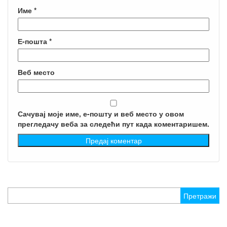
Име
*
Е-пошта
*
Веб место
Сачувај моје име, е-пошту и веб место у овом
прегледачу веба за следећи пут када коментаришем.
Претрага
за: