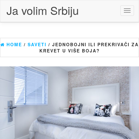
Skip
Ja volim Srbiju
to
Toggl
the
naviga
content
HOME
/
SAVETI
/ JEDNOBOJNI ILI PREKRIVAČI ZA
KREVET U VIŠE BOJA?