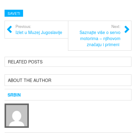
SAVETI
Previous:
Next:
Izlet u Muzej Jugoslavije
Saznajte više o servo
motorima – njihovom
značaju i primeni
RELATED POSTS
ABOUT THE AUTHOR
SRBIN