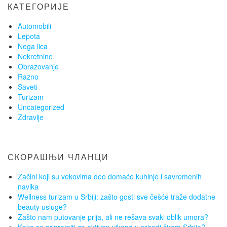
КАТЕГОРИЈЕ
Automobili
Lepota
Nega lica
Nekretnine
Obrazovanje
Razno
Saveti
Turizam
Uncategorized
Zdravlje
СКОРАШЊИ ЧЛАНЦИ
Začini koji su vekovima deo domaće kuhinje i savremenih
navika
Wellness turizam u Srbiji: zašto gosti sve češće traže dodatne
beauty usluge?
Zašto nam putovanje prija, ali ne rešava svaki oblik umora?
Kako se pripremiti za aktivan vikend u prirodi širom Srbije?