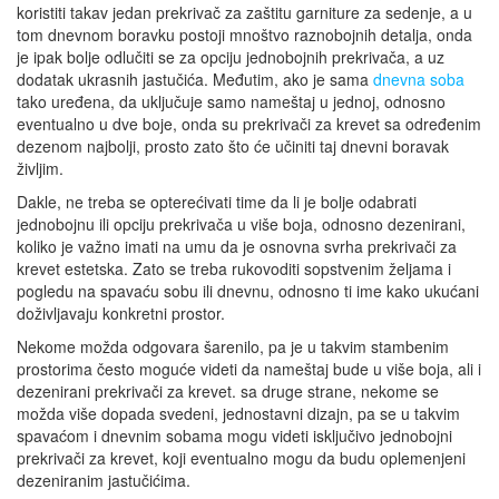
koristiti takav jedan prekrivač za zaštitu garniture za sedenje, a u
tom dnevnom boravku postoji mnoštvo raznobojnih detalja, onda
je ipak bolje odlučiti se za opciju jednobojnih prekrivača, a uz
dodatak ukrasnih jastučića. Međutim, ako je sama
dnevna soba
tako uređena, da uključuje samo nameštaj u jednoj, odnosno
eventualno u dve boje, onda su prekrivači za krevet sa određenim
dezenom najbolji, prosto zato što će učiniti taj dnevni boravak
življim.
Dakle, ne treba se opterećivati time da li je bolje odabrati
jednobojnu ili opciju prekrivača u više boja, odnosno dezenirani,
koliko je važno imati na umu da je osnovna svrha prekrivači za
krevet estetska. Zato se treba rukovoditi sopstvenim željama i
pogledu na spavaću sobu ili dnevnu, odnosno ti ime kako ukućani
doživljavaju konkretni prostor.
Nekome možda odgovara šarenilo, pa je u takvim stambenim
prostorima često moguće videti da nameštaj bude u više boja, ali i
dezenirani prekrivači za krevet. sa druge strane, nekome se
možda više dopada svedeni, jednostavni dizajn, pa se u takvim
spavaćom i dnevnim sobama mogu videti isključivo jednobojni
prekrivači za krevet, koji eventualno mogu da budu oplemenjeni
dezeniranim jastučićima.