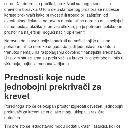
sobe. Da, dobro ste pročitali, prekrivači se mogu koristiti i u
dnevnom boravku. U tom delu stambenog prostora se najčešće
koriste prekrivači kako bi dvosed ili trosed bili zaštićeni od
eventualnog flekanja na prvom mestu, ali se neretko oni stavljaju i
taj nameštaja ukoliko je on već uflekan, pa je potrebno celokupan
prostor na najjeftiniji mogući način oplemeniti.
Naravno da je uvek bolje tapacirati nameštaj koji je uflekan i
pohaban, ali se neretko događa da ljudi jednostavno u datom
trenutku nemaju na raspolaganju dovoljno finansijskih sredstava.
U takvim situacijama su prekrivači za krevet, bilo jednobojni, bilo u
više boja, najbolja moguća varijanta.
Prednosti koje nude
jednobojni prekrivači za
krevet
Pored toga što će celokupan prostor izgledati osvežen, jednobojni
prekrivači za krevet se vrlo lako mogu uklopiti u različite
enterijere.
Tim pre što se jednostavno mogu dodati ukrasni jastučići, koji će