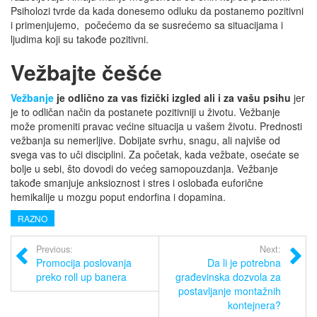
Psiholozi tvrde da kada donesemo odluku da postanemo pozitivni
i primenjujemo, počećemo da se susrećemo sa situacijama i
ljudima koji su takođe pozitivni.
Vežbajte češće
Vežbanje
je odlično za vas fizički izgled ali i za vašu psihu
jer
je to odličan način da postanete pozitivniji u životu. Vežbanje
može promeniti pravac većine situacija u vašem životu. Prednosti
vežbanja su nemerljive. Dobijate svrhu, snagu, ali najviše od
svega vas to uči disciplini. Za početak, kada vežbate, osećate se
bolje u sebi, što dovodi do većeg samopouzdanja. Vežbanje
takođe smanjuje anksioznost i stres i oslobađa euforične
hemikalije u mozgu poput endorfina i dopamina.
RAZNO
Previous:
Next:
Promocija poslovanja
Da li je potrebna
preko roll up banera
građevinska dozvola za
postavljanje montažnih
kontejnera?