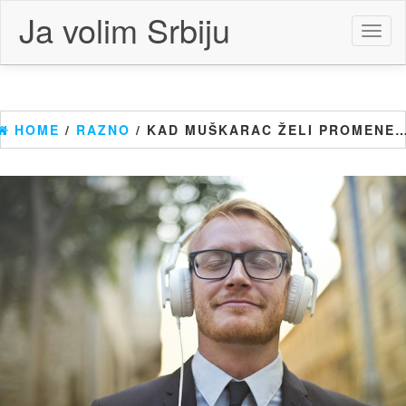
Skip
Ja volim Srbiju
to
Toggl
the
naviga
content
HOME
/
RAZNO
/ KAD MUŠKARAC ŽELI PROMENE