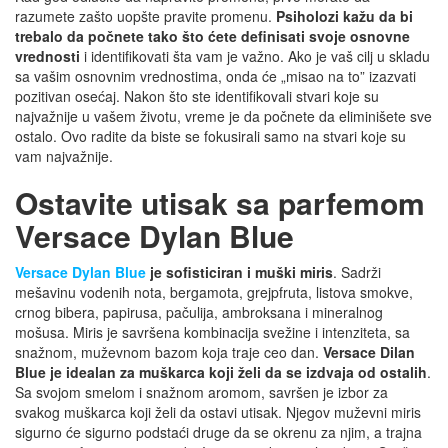
razumete zašto uopšte pravite promenu.
Psiholozi kažu da bi
trebalo da počnete tako što ćete definisati svoje osnovne
vrednosti
i identifikovati šta vam je važno. Ako je vaš cilj u skladu
sa vašim osnovnim vrednostima, onda će „misao na to” izazvati
pozitivan osećaj. Nakon što ste identifikovali stvari koje su
najvažnije u vašem životu, vreme je da počnete da eliminišete sve
ostalo. Ovo radite da biste se fokusirali samo na stvari koje su
vam najvažnije.
Ostavite utisak sa parfemom
Versace Dylan Blue
Versace Dylan Blue
je sofisticiran i muški miris
. Sadrži
mešavinu vodenih nota, bergamota, grejpfruta, listova smokve,
crnog bibera, papirusa, pačulija, ambroksana i mineralnog
mošusa. Miris je savršena kombinacija svežine i intenziteta, sa
snažnom, muževnom bazom koja traje ceo dan.
Versace Dilan
Blue je idealan za muškarca koji želi da se izdvaja od ostalih
.
Sa svojom smelom i snažnom aromom, savršen je izbor za
svakog muškarca koji želi da ostavi utisak. Njegov muževni miris
sigurno će sigurno podstaći druge da se okrenu za njim, a trajna