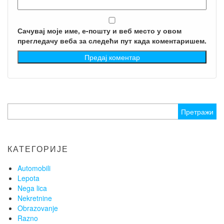
Сачувај моје име, е-пошту и веб место у овом
прегледачу веба за следећи пут када коментаришем.
Претрага
за:
КАТЕГОРИЈЕ
Automobili
Lepota
Nega lica
Nekretnine
Obrazovanje
Razno