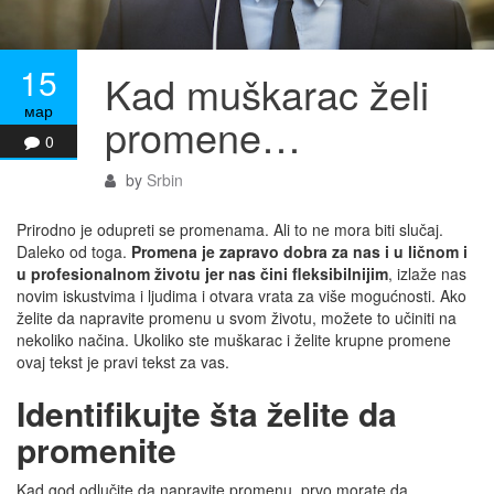
15
Kad muškarac želi
мар
promene…
0
by
Srbin
Prirodno je odupreti se promenama. Ali to ne mora biti slučaj.
Daleko od toga.
Promena je zapravo dobra za nas i u ličnom i
u profesionalnom životu jer nas čini fleksibilnijim
, izlaže nas
novim iskustvima i ljudima i otvara vrata za više mogućnosti. Ako
želite da napravite promenu u svom životu, možete to učiniti na
nekoliko načina. Ukoliko ste muškarac i želite krupne promene
ovaj tekst je pravi tekst za vas.
Identifikujte šta želite da
promenite
Kad god odlučite da napravite promenu, prvo morate da