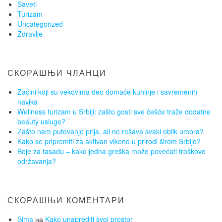
Saveti
Turizam
Uncategorized
Zdravlje
СКОРАШЊИ ЧЛАНЦИ
Začini koji su vekovima deo domaće kuhinje i savremenih
navika
Wellness turizam u Srbiji: zašto gosti sve češće traže dodatne
beauty usluge?
Zašto nam putovanje prija, ali ne rešava svaki oblik umora?
Kako se pripremiti za aktivan vikend u prirodi širom Srbije?
Boje za fasadu – kako jedna greška može povećati troškove
održavanja?
СКОРАШЊИ КОМЕНТАРИ
Sima
на
Kako unaprediti svoj prostor