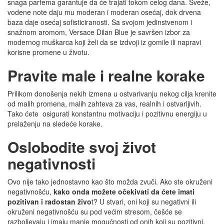
snaga parfema garantuje da će trajati tokom celog dana. Sveže,
vodene note daju mu moderan i moderan osećaj, dok drvena
baza daje osećaj sofisticiranosti. Sa svojom jedinstvenom i
snažnom aromom, Versace Dilan Blue je savršen izbor za
modernog muškarca koji želi da se izdvoji iz gomile ili napravi
korisne promene u životu.
Pravite male i realne korake
Prilikom donošenja nekih izmena u ostvarivanju nekog cilja krenite
od malih promena, malih zahteva za vas, realnih i ostvarljivih.
Tako ćete osigurati konstantnu motivaciju i pozitivnu energiju u
prelaženju na sledeće korake.
Oslobodite svoj život
negativnosti
Ovo nije tako jednostavno kao što možda zvuči. Ako ste okruženi
negativnošću,
kako onda možete očekivati da ćete imati
pozitivan i radostan živo
t? U stvari, oni koji su negativni ili
okruženi negativnošću su pod većim stresom, češće se
razboljevaju i imaju manje mogućnosti od onih koji su pozitivni.