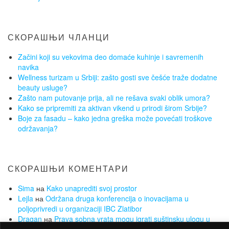
СКОРАШЊИ ЧЛАНЦИ
Začini koji su vekovima deo domaće kuhinje i savremenih
navika
Wellness turizam u Srbiji: zašto gosti sve češće traže dodatne
beauty usluge?
Zašto nam putovanje prija, ali ne rešava svaki oblik umora?
Kako se pripremiti za aktivan vikend u prirodi širom Srbije?
Boje za fasadu – kako jedna greška može povećati troškove
održavanja?
СКОРАШЊИ КОМЕНТАРИ
Sima
на
Kako unaprediti svoj prostor
Lejla
на
Održana druga konferencija o inovacijama u
poljoprivredi u organizaciji IBC Zlatibor
Dragan
на
Prava sobna vrata mogu igrati suštinsku ulogu u