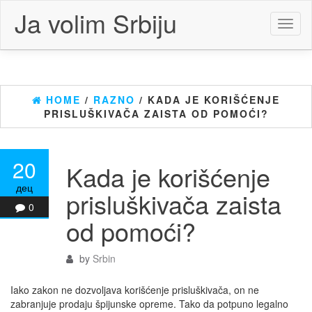
Skip
Ja volim Srbiju
to
Toggl
the
naviga
content
HOME
/
RAZNO
/ KADA JE KORIŠĆENJE
PRISLUŠKIVAČA ZAISTA OD POMOĆI?
20
Kada je korišćenje
дец
prisluškivača zaista
0
od pomoći?
by
Srbin
Iako zakon ne dozvoljava korišćenje prisluškivača, on ne
zabranjuje prodaju špijunske opreme. Tako da potpuno legalno