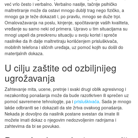
već vrlo često i verbalno. Verbalno nasilje, tačnije psihičko
maltretiranje može da ostavi mnogo dublji trag nego fizičko, a
mnogo ga je teže dokazati i, po pravilu, mnogo se duže trpi.
Omalovažavanja na poslu, kinjenje, spočitavanje vaših kvaliteta,
vređanje su samo neki od primera. Upravo u tim situacijama su
mnogi uspeli da preokrenu situaciju u svoju korist i spreče
nasilnike da ih dalje maltretiraju korišćenjem prisluškivača,
mobilnih telefona i sličnih uređaja, uz pomoć kojih su došli do
materijalnih dokaza.
U cilju zaštite od ozbiljnijeg
ugrožavanja
Zahtevanje mita, ucene, pretnje i svaki drugi oblik agresivnog i
nezakonitog ponašanja može da bude razotkriven ili sprečen uz
pomoć savremene tehnologije, pa i
prisluškivača
. Sada je mnogo
lakše odbraniti se i dokazati da ste žrtva ovakvog ponašanja.
Nekada je dovoljno da nasilnik postane svestan da imate ili
možete imati dokaz o njegovim nedozvoljenim radnjama i
zahtevima da bi se povukao.