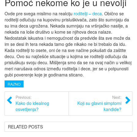
Pomoć nekome ko je u nevolji
Ovde pre svega mislimo na realciju
roditelji – deca
. Obično se
roditelji odlučuju na kupovinu prisluškivača, zato što sumnjaju da
su ima deca ugrožena. Nekada sumnjaju na vršnjačko nasilje, a
nekada na loše društvo u kome se njihova deca nalaze.
Nedostatak iskustva i nemogućnost da predvide šta sve može da
im se desi ih tera nekada tamo gde nikako ne bi trebalo da idu.
Kada roditelji to osete, oni će na sve načine pokušati da zaštite
decu. Ovo su najčešće situacije u kojima se roditelji odlučuju da
prisluškuju svoju decu. Mišljenja smo da se na ovaj način u velikoj
meri narušava odnos između roditelja i dece, jer se u potpunosti
gubi poverenje koje je godinama sticano.
RAZNO
Previous:
Next:
Kako do idealnog
Koji su glavni simptomi
osvetljenja?
kandide?
RELATED POSTS