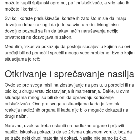
možete kupiti špijunski opremu, pa i prisluškivače, a vrlo lako ih
možete i koristiti.
Svi koji koriste prisluškivače, koriste ih zato što misle da imaju
dovoljno dobar razlog i da je to sasvim u redu. Mnogi nisu
dovoljno poznati sa tim da takav način narušavanja nečije
privatnosti ne dozvoljava ni zakon.
Međutim, iskustva pokazuju da postoje slučajevi u kojima su ovi
uređaji bili od pomoći i sprečili mnogo veće probleme. Evo o kojim
situacijama je reč:
Otkrivanje i sprečavanje nasilja
Ovde se pre svega misli na zlostavljanje na poslu, u porodici ili na
bilo koju drugu vrstu zlostavljanja ili maltretiranja. Dakle, u ovim
situacijama mnogi su bili skloni da opravdaju korišćenje
prisluškivača. Ovo pre svega u situacijama kada je izostala
reakcija nadležnih organa ili kada nije bilo moguće dokazati na
drugi način.
Naravno, uvek se treba osloniti na nadležne organe i prijaviti
nasilje. Iskustva pokazuju da se žrtvma uglavnom veruje, bez da
se traže neki drugi materijalni dokazi. Nasilje nije samo fizičko,