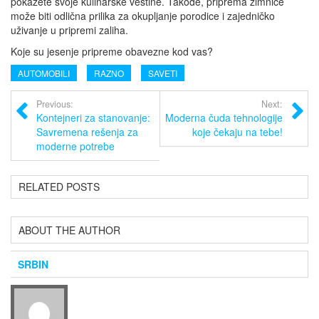
pokažete svoje kulinarske veštine. Takođe, priprema zimnice
može biti odlična prilika za okupljanje porodice i zajedničko
uživanje u pripremi zaliha.
Koje su jesenje pripreme obavezne kod vas?
AUTOMOBILI
RAZNO
SAVETI
Previous:
Next:
Kontejneri za stanovanje:
Moderna čuda tehnologije
Savremena rešenja za
koje čekaju na tebe!
moderne potrebe
RELATED POSTS
ABOUT THE AUTHOR
SRBIN