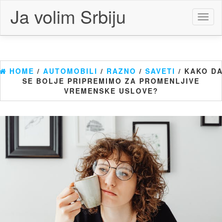
Skip
Ja volim Srbiju
to
Toggl
the
naviga
content
HOME
/
AUTOMOBILI
/
RAZNO
/
SAVETI
/ KAKO D
SE BOLJE PRIPREMIMO ZA PROMENLJIVE
VREMENSKE USLOVE?