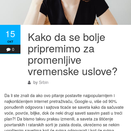
15
Kako da se bolje
окт
pripremimo za
0
promenljive
vremenske uslove?
by
Srbin
Da li ste znali da ako ovo pitanje postavite najpopularnijem i
najkorišćenijem internet pretraživaču, Google-u, više od 90%
ponuđenih odgovora i sajtova ticaće se saveta kako da sačuvate
voće, povrće, biljke, dok će neki drugi saveti sasvim pasti u treći
plan?! Da bismo takvu praksu izmenili, a saveta za štićenje
povrtarskih i ratarskih sorti je zaista dosta, okrećemo se nekim
uopštenim savetima koji će svima odgovarati i koji će svima