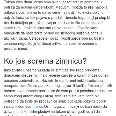
Tokom ovih dana, često smo skloni poseti tržnim centrima u
potrazi za novom garderobom. Međutim, možda to nije najbolja
odluka s obzirom na to da su cene najnovijih kolekcija obično
najviše kada se tek pojave u prodaji. Umesto toga, bolji pristup bi
bio da detaljno pretražite svoj ormar i vidite šta od odeće već
imate i koju možete iskoristiti za ovu sezonu. Ovo će vam
omogućiti da prebrodite period do sledećeg sniženja cena ili
akcijskih dana. Uštedećete novac i kupiti garderobu po boljim
cenama nego što je to slučaj prilikom prvobitne ponude u
prodavnicama.
Ko još sprema zimnicu?
Iako živimo u vremenu kada se zimnica sve ređe priprema u
domaćem okruženju, malo jesenje čarolije u kuhinji može doneti
posebno zadovoljstvo. Razmislite o pripremi nekih tradicionalnih
recepata, kao što su paprike u tegli, ajvar ili turšija. Tokom zimskih
meseci, ove domaće poslastice će vam pružiti posebnu radost, ne
samo zbog autentičnog ukusa, već i zato što vam neće biti
potrebno da trčite do prodavnice svaki put kada poželite dobru
salatu ili domaću
hranu
. Osim toga, zimnica je odličan način da
uživate u sezonskim plodovima tokom čitave godine, a i da