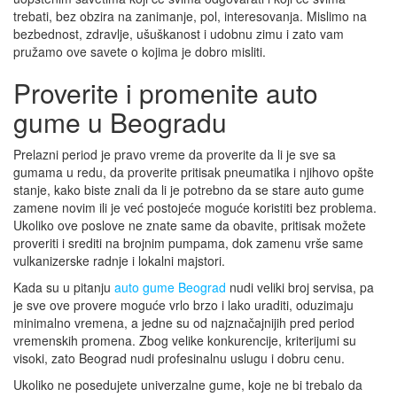
trebati, bez obzira na zanimanje, pol, interesovanja. Mislimo na
bezbednost, zdravlje, ušuškanost i udobnu zimu i zato vam
pružamo ove savete o kojima je dobro misliti.
Proverite i promenite auto
gume u Beogradu
Prelazni period je pravo vreme da proverite da li je sve sa
gumama u redu, da proverite pritisak pneumatika i njihovo opšte
stanje, kako biste znali da li je potrebno da se stare auto gume
zamene novim ili je već postojeće moguće koristiti bez problema.
Ukoliko ove poslove ne znate same da obavite, pritisak možete
proveriti i srediti na brojnim pumpama, dok zamenu vrše same
vulkanizerske radnje i lokalni majstori.
Kada su u pitanju
auto gume Beograd
nudi veliki broj servisa, pa
je sve ove provere moguće vrlo brzo i lako uraditi, oduzimaju
minimalno vremena, a jedne su od najznačajnijih pred period
vremenskih promena.
Zbog velike konkurencije, kriterijumi su
visoki, zato Beograd nudi profesinalnu uslugu i dobru cenu.
Ukoliko ne posedujete univerzalne gume, koje ne bi trebalo da