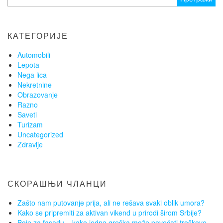
за:
КАТЕГОРИЈЕ
Automobili
Lepota
Nega lica
Nekretnine
Obrazovanje
Razno
Saveti
Turizam
Uncategorized
Zdravlje
СКОРАШЊИ ЧЛАНЦИ
Zašto nam putovanje prija, ali ne rešava svaki oblik umora?
Kako se pripremiti za aktivan vikend u prirodi širom Srbije?
Boje za fasadu – kako jedna greška može povećati troškove