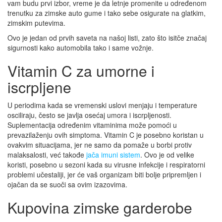
vam budu prvi izbor, vreme je da letnje promenite u određenom
trenutku za zimske auto gume i tako sebe osigurate na glatkim,
zimskim putevima.
Ovo je jedan od prvih saveta na našoj listi, zato što isitče značaj
sigurnosti kako automobila tako i same vožnje.
Vitamin C za umorne i
iscrpljene
U periodima kada se vremenski uslovi menjaju i temperature
osciliraju, često se javlja osećaj umora i iscrpljenosti.
Suplementacija određenim vitaminima može pomoći u
prevazilaženju ovih simptoma. Vitamin C je posebno koristan u
ovakvim situacijama, jer ne samo da pomaže u borbi protiv
malaksalosti, već takođe
jača imuni sistem
. Ovo je od velike
koristi, posebno u sezoni kada su virusne infekcije i respiratorni
problemi učestaliji, jer će vaš organizam biti bolje pripremljen i
ojačan da se suoči sa ovim izazovima.
Kupovina zimske garderobe