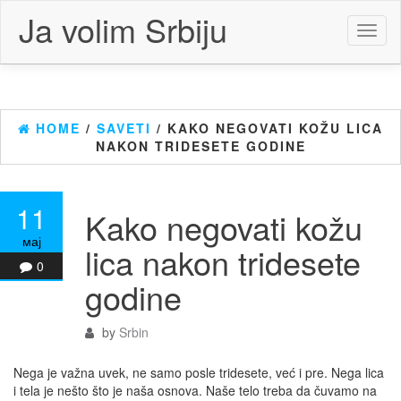
Skip
Ja volim Srbiju
to
Toggl
the
naviga
content
HOME
/
SAVETI
/ KAKO NEGOVATI KOŽU LICA
NAKON TRIDESETE GODINE
11
Kako negovati kožu
мај
lica nakon tridesete
0
godine
by
Srbin
Nega je važna uvek, ne samo posle tridesete, već i pre. Nega lica
i tela je nešto što je naša osnova. Naše telo treba da čuvamo na