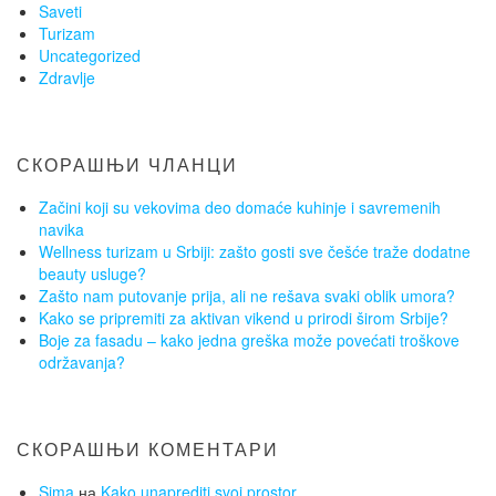
Saveti
Turizam
Uncategorized
Zdravlje
СКОРАШЊИ ЧЛАНЦИ
Začini koji su vekovima deo domaće kuhinje i savremenih
navika
Wellness turizam u Srbiji: zašto gosti sve češće traže dodatne
beauty usluge?
Zašto nam putovanje prija, ali ne rešava svaki oblik umora?
Kako se pripremiti za aktivan vikend u prirodi širom Srbije?
Boje za fasadu – kako jedna greška može povećati troškove
održavanja?
СКОРАШЊИ КОМЕНТАРИ
Sima
на
Kako unaprediti svoj prostor