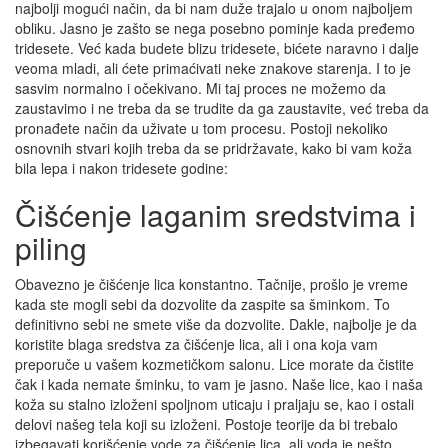
najbolji mogući način, da bi nam duže trajalo u onom najboljem
obliku. Jasno je zašto se nega posebno pominje kada pređemo
tridesete. Već kada budete blizu tridesete, bićete naravno i dalje
veoma mladi, ali ćete primaćivati neke znakove starenja. I to je
sasvim normalno i očekivano. Mi taj proces ne možemo da
zaustavimo i ne treba da se trudite da ga zaustavite, već treba da
pronađete način da uživate u tom procesu. Postoji nekoliko
osnovnih stvari kojih treba da se pridržavate, kako bi vam koža
bila lepa i nakon tridesete godine:
Čišćenje laganim sredstvima i
piling
Obavezno je čišćenje lica konstantno. Tačnije, prošlo je vreme
kada ste mogli sebi da dozvolite da zaspite sa šminkom. To
definitivno sebi ne smete više da dozvolite. Dakle, najbolje je da
koristite blaga sredstva za čišćenje lica, ali i ona koja vam
preporuče u vašem kozmetičkom salonu. Lice morate da čistite
čak i kada nemate šminku, to vam je jasno. Naše lice, kao i naša
koža su stalno izloženi spoljnom uticaju i praljaju se, kao i ostali
delovi našeg tela koji su izloženi. Postoje teorije da bi trebalo
izbegavati korišćenje vode za čišćenje lica, ali voda je nešto