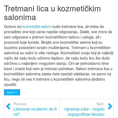
Tretmani lica u kozmetičkim
salonima
Gotovo svi
kozmetički saloni
nude tretmane lica, ali treba da
pronađete one koji vama najviše odgovaraju. Dakle, sve mora da
vam odgovara u jednom kozmetičkom salonu i usluga, ali i
proizvodi koje koriste. Birajte one kozmetičke salone koji su
izuzetno posvećeni svojim mušterijama. Tretmani u kozmetičkim
salonima su važni iz više razloga. Kozmetičari znaju koji je najbolji
način da našu kožu učinimo lepšom, da našu kožu licu što duže
održimo u najboljem mogućem stanju. Oni se jednostavno time
bave i znaće koji vam je tretman potreban. Nakon tretmana lica u
kozmetičkim salonima zaista ćete osećati olakšanje, ne samo na
licu, nego će vas ti tretmani u kozmetičkim salonima dodatno
opustiti.
SAVETI
Previous:
Next:
Letovanje na planini: da ili
Ugradnja zuba – bogato
ne?
dugogodišnje iskustvo