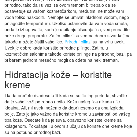
prirodno, tako da i u vezi sa ovom temom bi trebalo da se
posavetuje sa vašom kozmetičarkom, međutim, ne može vam
voda toliko naškoditi. Nemojte se umivati hladnom vodom, nego
prilagodite temperaturu. Ukoliko ustanovite da vam voda smeta,
onda je izbegavajte, kada je u pitanju čišćenje lica, već pronađite
neke druge preparate. Zatim, pilinzi su veoma dobra stvar kojima
takođe možete čistiti vaše lice.
Prirodni pilinzi
su na vrhu uvek.
Uvek je dobro kada koristite prirodne pilinge. Zatim, u
kozmetičkim salonima takođe koriste prilinge na prirodnoj bazi, pa
bi barem jednom mesečno mogli da odete na neki tretman.
Hidratacija kože – koristite
kreme
I kada pređete dvadesetu ili kada se setite tog perioda, shvatite
da je vašoj koži potrebno nešto. Koža našeg lica nikada nije
idealna. Ali, mi uvek možemo da doprinesemo da ona izgleda
bolje. Zato je jako važno da koristite kreme u zavisnosti od vašeg
tipa kože. Osećate li da je suva, obavezno koristite kreme sa
kolagenom. Pokušajte i u ovom slučaju da korisite one kreme koje
su na potpuno prirodnoj bazi.