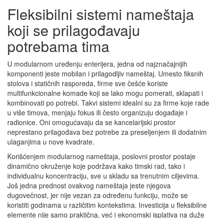
Fleksibilni sistemi nameštaja
koji se prilagođavaju
potrebama tima
U modularnom uređenju enterijera, jedna od najznačajnijih
komponenti jeste mobilan i prilagodljiv nameštaj. Umesto fiksnih
stolova i statičnih rasporeda, firme sve češće koriste
multifunkcionalne komade koji se lako mogu pomerati, sklapati i
kombinovati po potrebi. Takvi sistemi idealni su za firme koje rade
u više timova, menjaju fokus ili često organizuju događaje i
radionice. Oni omogućavaju da se kancelarijski prostor
neprestano prilagođava bez potrebe za preseljenjem ili dodatnim
ulaganjima u nove kvadrate.
Korišćenjem modularnog nameštaja, poslovni prostor postaje
dinamično okruženje koje podržava kako timski rad, tako i
individualnu koncentraciju, sve u skladu sa trenutnim ciljevima.
Još jedna prednost ovakvog nameštaja jeste njegova
dugovečnost, jer nije vezan za određenu funkciju, može se
koristiti godinama u različitim kontekstima. Investicija u fleksibilne
elemente nije samo praktična, već i ekonomski isplativa na duže