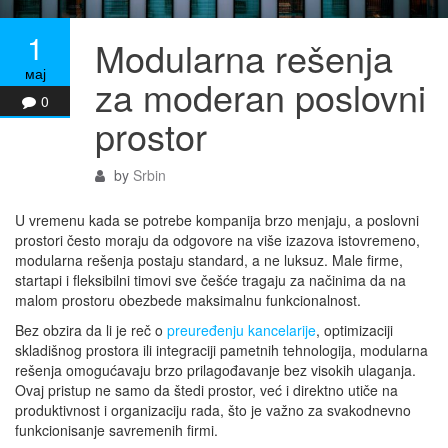
1
Modularna rešenja
мај
za moderan poslovni
0
prostor
by
Srbin
U vremenu kada se potrebe kompanija brzo menjaju, a poslovni
prostori često moraju da odgovore na više izazova istovremeno,
modularna rešenja postaju standard, a ne luksuz. Male firme,
startapi i fleksibilni timovi sve češće tragaju za načinima da na
malom prostoru obezbede maksimalnu funkcionalnost.
Bez obzira da li je reč o
preuređenju kancelarije
, optimizaciji
skladišnog prostora ili integraciji pametnih tehnologija, modularna
rešenja omogućavaju brzo prilagođavanje bez visokih ulaganja.
Ovaj pristup ne samo da štedi prostor, već i direktno utiče na
produktivnost i organizaciju rada, što je važno za svakodnevno
funkcionisanje savremenih firmi.