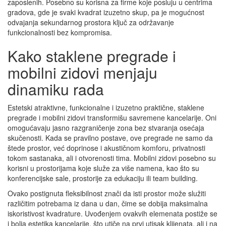
zaposlenih. Posebno su korisna za firme koje posluju u centrima
gradova, gde je svaki kvadrat izuzetno skup, pa je mogućnost
odvajanja sekundarnog prostora ključ za održavanje
funkcionalnosti bez kompromisa.
Kako staklene pregrade i
mobilni zidovi menjaju
dinamiku rada
Estetski atraktivne, funkcionalne i izuzetno praktične, staklene
pregrade i mobilni zidovi transformišu savremene kancelarije. Oni
omogućavaju jasno razgraničenje zona bez stvaranja osećaja
skučenosti. Kada se pravilno postave, ove pregrade ne samo da
štede prostor, već doprinose i akustičnom komforu, privatnosti
tokom sastanaka, ali i otvorenosti tima. Mobilni zidovi posebno su
korisni u prostorijama koje služe za više namena, kao što su
konferencijske sale, prostorije za edukaciju ili team building.
Ovako postignuta fleksibilnost znači da isti prostor može služiti
različitim potrebama iz dana u dan, čime se dobija maksimalna
iskoristivost kvadrature. Uvođenjem ovakvih elemenata postiže se
i bolja estetika kancelarije, što utiče na prvi utisak klijenata, ali i na