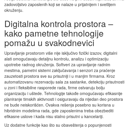
zadovoljstvo zaposlenih koji se nalaze u prijatnijem i svetlijem
okruženju.
Digitalna kontrola prostora –
kako pametne tehnologije
pomažu u svakodnevici
Upravljanje prostorom više nije isključivo fizički izazov, digitalni
alati omogućavaju detaljnu kontrolu, analizu i optimizaciju
upotrebe radnog okruženja. Softveri za upravljanje radnim
mestima, pametni sistemi zaključavanja i senzori za praćenje
zauzetosti prostora sve su prisutniji i u manjim firmama. Kroz
automatizovanu rezervaciju sala za sastanke, detekciju prisutnosti
u zoni i fleksibilne rasporede rada, firme ostvaruju bolju
organizaciju i uštede. Tehnologije takođe omogućavaju efikasnije
planiranje timskih aktivnosti i osiguravaju da nijedan deo prostora
ne bude neiskorišćen. Ovakva rešenja posebno su korisna u
hibridnim modelima rada, gde zaposlenima treba obezbediti
efikasne uslove i kada nisu stalno prisutni u kancelariji.
Uz dodatne funkcije kao što su obaveštenja o popunjenosti