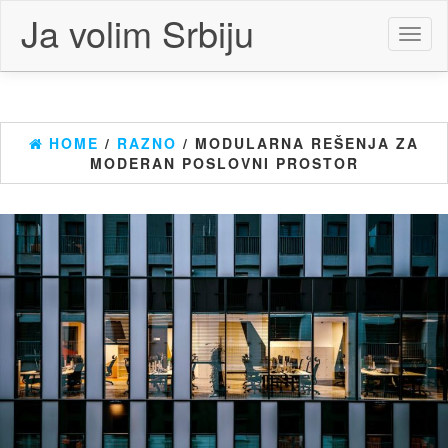
Skip
Ja volim Srbiju
to
Toggl
the
naviga
content
HOME
/
RAZNO
/ MODULARNA REŠENJA ZA
MODERAN POSLOVNI PROSTOR