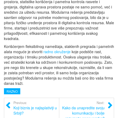
prostora, statistike korišćenja i pametna kontrola rasvete i
grejanja, digitalna uprava prostora postaje ne samo pomoć, već i
sredstvo za uštedu resursa. Modularna rešenja predstavljaju
savršen odgovor na potrebe modernog poslovanja, bilo da je u
pitanju fizičko uređenje prostora ili digitalna kontrola resursa. Male
firme, startapi i preduzetnici sve više prepoznaju važnost
prilagodljivosti, efikasnosti i pametnog korišćenja svakog
kvadrata.
Korišćenjem fleksibilnog nameštaja, staklenih pregrada i pametnih
alata moguće je stvoriti
radno okruženje
koje podstiče rast,
organizaciju i timsku produktivnost. Ovakva ulaganja nisu trošak,
već strateški korak ka održivom i konkurentnom poslovanju. Zato,
pre nego što krenete u skupe rekonstrukcije, razmislite, da li vam
je zaista potreban veći prostor, ili samo bolja organizacija
postojećeg? Modularna rešenja su možda baš ono što vaša firma
danas traži.
RAZNO
Previous:
Next:
Koji biznis je najisplativiji u
Kako da unapredite svoju
Srbiji?
komunikaciju i bolje