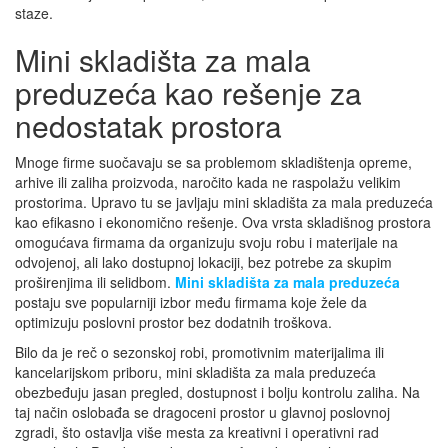
staze.
Mini skladišta za mala
preduzeća kao rešenje za
nedostatak prostora
Mnoge firme suočavaju se sa problemom skladištenja opreme,
arhive ili zaliha proizvoda, naročito kada ne raspolažu velikim
prostorima. Upravo tu se javljaju mini skladišta za mala preduzeća
kao efikasno i ekonomično rešenje. Ova vrsta skladišnog prostora
omogućava firmama da organizuju svoju robu i materijale na
odvojenoj, ali lako dostupnoj lokaciji, bez potrebe za skupim
proširenjima ili selidbom.
Mini skladišta za mala preduzeća
postaju sve popularniji izbor među firmama koje žele da
optimizuju poslovni prostor bez dodatnih troškova.
Bilo da je reč o sezonskoj robi, promotivnim materijalima ili
kancelarijskom priboru, mini skladišta za mala preduzeća
obezbeđuju jasan pregled, dostupnost i bolju kontrolu zaliha. Na
taj način oslobađa se dragoceni prostor u glavnoj poslovnoj
zgradi, što ostavlja više mesta za kreativni i operativni rad