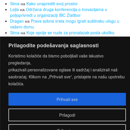
Sima
на
Kako unaprediti svoj prostor
Lejla
на
Održana druga konferencija o inovacijama u
poljoprivredi u organizaciji IBC Zlatibor
Dragan
на
Prava sobna vrata mogu igrati suštinsku ulogu u
vašem domu
Sima
на
Koje opcije se nude za pronalazak posla ukoliko
nemate radnog iskustva
Sima
на
Želite da smršate, a da Vam to ne bude opterećenje?
Prilagodite podešavanja saglasnosti
Za to su najbolji sobni bicikli
Koristimo kolačiće da bismo poboljšali vaše iskustvo
pregledanja,
prikazivali personalizovane oglase ili sadržaj i analizirali naš
PROUDLY POWERED BY
WORDPRESS
|
THEME:
saobraćaj. Klikom na „Prihvati sve“, pristajete na našu upotrebu
CONNECT
BY THEMES4WP
kolačića.
Prihvati sve
Prilagodi