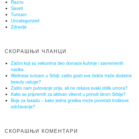
Razno
Saveti
Turizam
Uncategorized
Zdravlje
СКОРАШЊИ ЧЛАНЦИ
Začini koji su vekovima deo domaće kuhinje i savremenih
navika
Wellness turizam u Srbiji: zašto gosti sve češće traže dodatne
beauty usluge?
Zašto nam putovanje prija, ali ne rešava svaki oblik umora?
Kako se pripremiti za aktivan vikend u prirodi širom Srbije?
Boje za fasadu – kako jedna greška može povećati troškove
održavanja?
СКОРАШЊИ КОМЕНТАРИ