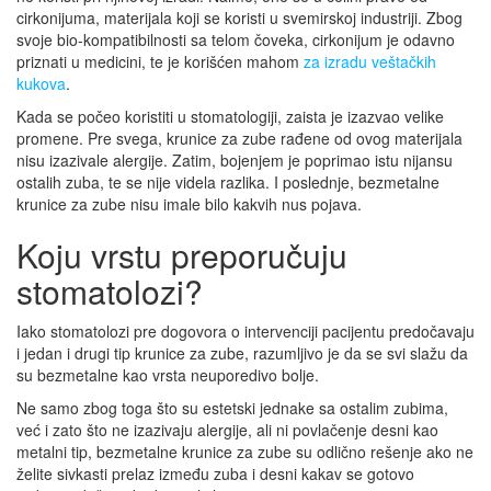
cirkonijuma, materijala koji se koristi u svemirskoj industriji. Zbog
svoje bio-kompatibilnosti sa telom čoveka, cirkonijum je odavno
priznati u medicini, te je korišćen mahom
za izradu veštačkih
kukova
.
Kada se počeo koristiti u stomatologiji, zaista je izazvao velike
promene. Pre svega, krunice za zube rađene od ovog materijala
nisu izazivale alergije. Zatim, bojenjem je poprimao istu nijansu
ostalih zuba, te se nije videla razlika. I poslednje, bezmetalne
krunice za zube nisu imale bilo kakvih nus pojava.
Koju vrstu preporučuju
stomatolozi?
Iako stomatolozi pre dogovora o intervenciji pacijentu predočavaju
i jedan i drugi tip krunice za zube, razumljivo je da se svi slažu da
su bezmetalne kao vrsta neuporedivo bolje.
Ne samo zbog toga što su estetski jednake sa ostalim zubima,
već i zato što ne izazivaju alergije, ali ni povlačenje desni kao
metalni tip, bezmetalne krunice za zube su odlično rešenje ako ne
želite sivkasti prelaz između zuba i desni kakav se gotovo