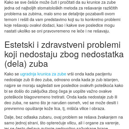
Kako se sve češće može čuti i pročitati da su krunice za zube
jedna od najboljih stomatoloških metoda za rešavanje različitih
problema sa zubima, malo smo se detaljnije pozabavili ovom
temom i rešili da vam predstavimo koji su to konkretno problemi
koje rešavaju ovakvi dodaci, kao i kakve sve posledice mogu
nastati ukoliko se oni pravovremeno ne leče i ne rešavaju.
Estetski i zdravstveni problemi
koji nedostaju zbog nedostatka
(dela) zuba
Kako se
ugradnja krunica za zube
vrši onda kada pacijentu
nedostaje zub ili deo zuba, odnosno onda kada je zub istanjen,
najpre se moraju sagledati sve posledice ovakvih poteškoća kako
bi se došlo do zaključka zbog čega je uopšte važno ovakve
poteškoće blagovremeno tretirati. Onda kada nedostaje zub ili
deo zuba, ne samo što je narušen osmeh, već se može desiti i
prevremno opuštanje kože lica, tj, mišića vilice i obraza.
Dalje, bez odlaska zubaru, ovaj problem se rešava žvakanjem na
samo jednoj strani, što opterećuje vilicu, ali i organe za varenje,
jer se često dešava gutanje nedovoljno sažvakane hrane.