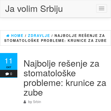
Skip
Ja volim Srbiju
to
Toggl
the
naviga
content
HOME
/
ZDRAVLJE
/ NAJBOLJE REŠENJE ZA
STOMATOLOŠKE PROBLEME: KRUNICE ZA ZUBE
11
Najbolje rešenje za
окт
stomatološke
0
probleme: krunice za
zube
by
Srbin