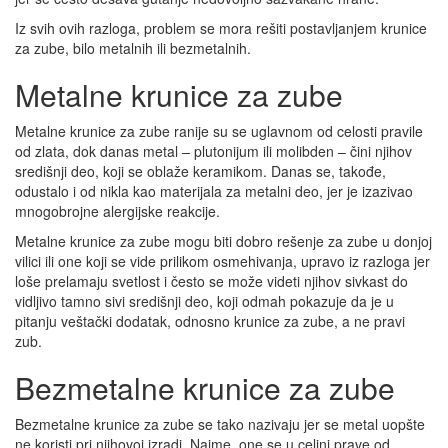
Iz svih ovih razloga, problem se mora rešiti postavljanjem krunice
za zube, bilo metalnih ili bezmetalnih.
Metalne krunice za zube
Metalne krunice za zube ranije su se uglavnom od celosti pravile
od zlata, dok danas metal – plutonijum ili molibden – čini njihov
središnji deo, koji se oblaže keramikom. Danas se, takođe,
odustalo i od nikla kao materijala za metalni deo, jer je izazivao
mnogobrojne alergijske reakcije.
Metalne krunice za zube mogu biti dobro rešenje za zube u donjoj
vilici ili one koji se vide prilikom osmehivanja, upravo iz razloga jer
loše prelamaju svetlost i često se može videti njihov sivkast do
vidljivo tamno sivi središnji deo, koji odmah pokazuje da je u
pitanju veštački dodatak, odnosno krunice za zube, a ne pravi
zub.
Bezmetalne krunice za zube
Bezmetalne krunice za zube se tako nazivaju jer se metal uopšte
ne koristi pri njihovoj izradi. Naime, one se u celini prave od