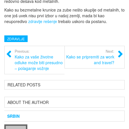
redovno dešava kod metalnih.
Kako su bezmetalne krunice za zube nešto skuplje od metalnih, to
one još uvek nisu prvi izbor u našoj zemlji, mada bi kao
neuporedivo
zdravije rešenje
trebalo uskoro da postanu.
ZDRAVLJE
Previous:
Next:
Kako za vaše životne
Kako se pripremiti za work
odluke može biti presudno
and travel?
– polaganje vožnje
RELATED POSTS
ABOUT THE AUTHOR
SRBIN