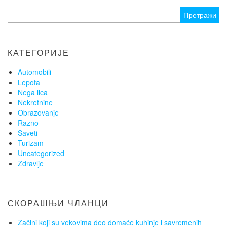
Претрага
за:
КАТЕГОРИЈЕ
Automobili
Lepota
Nega lica
Nekretnine
Obrazovanje
Razno
Saveti
Turizam
Uncategorized
Zdravlje
СКОРАШЊИ ЧЛАНЦИ
Začini koji su vekovima deo domaće kuhinje i savremenih