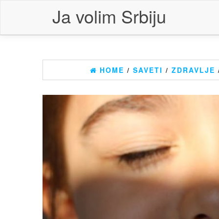
Skip
Ja volim Srbiju
to
the
content
HOME
/
SAVETI
/
ZDRAVLJE