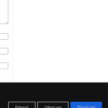
Prilagodi
Odbaci sve
Prihvati sve