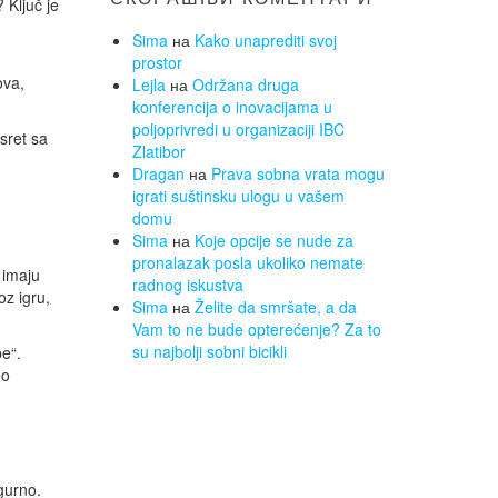
 Ključ je
Sima
на
Kako unaprediti svoj
prostor
ova,
Lejla
на
Održana druga
konferencija o inovacijama u
poljoprivredi u organizaciji IBC
sret sa
Zlatibor
Dragan
на
Prava sobna vrata mogu
igrati suštinsku ulogu u vašem
domu
Sima
на
Koje opcije se nude za
pronalazak posla ukoliko nemate
 imaju
radnog iskustva
oz igru,
Sima
на
Želite da smršate, a da
Vam to ne bude opterećenje? Za to
su najbolji sobni bicikli
e“.
eo
gurno.