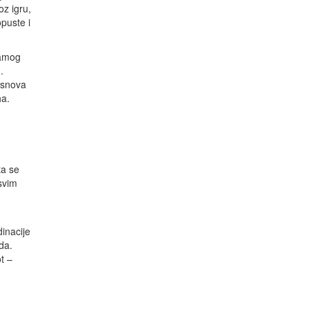
oz igru,
opuste i
samog
.
osnova
ha.
ta se
svim
dinacije
da.
t –