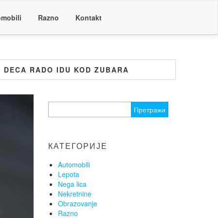
mobili
Razno
Kontakt
IH DECA RADO IDU KOD ZUBARA
Претрага
за:
КАТЕГОРИЈЕ
Automobili
Lepota
Nega lica
Nekretnine
Obrazovanje
Razno