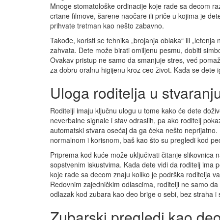
Mnoge stomatološke ordinacije koje rade sa decom razvi
crtane filmove, šarene naočare ili priče u kojima je de
prihvate tretman kao nešto zabavno.
Takođe, koristi se tehnika „brojanja oblaka“ ili „letenj
zahvata. Dete može birati omiljenu pesmu, dobiti simbol
Ovakav pristup ne samo da smanjuje stres, već pomaže
za dobru oralnu higijenu kroz ceo život. Kada se dete
Uloga roditelja u stvaranju
Roditelji imaju ključnu ulogu u tome kako će dete dož
neverbalne signale i stav odraslih, pa ako roditelj pokazu
automatski stvara osećaj da ga čeka nešto neprijatno
normalnom i korisnom, baš kao što su pregledi kod ped
Priprema kod kuće može uključivati čitanje slikovnica na
sopstvenim iskustvima. Kada dete vidi da roditelj ima p
koje rade sa decom znaju koliko je podrška roditelja v
Redovnim zajedničkim odlascima, roditelji ne samo da br
odlazak kod zubara kao deo brige o sebi, bez straha i 
Zubarski pregledi kao deo