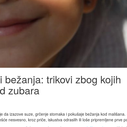
 bežanja: trikovi zbog kojih
od zubara
 je da izazove suze, grčenje stomaka i pokušaje bežanja kod mališana.
će nesvesno, kroz priče, iskustva odraslih ili loše pripremljene prve p