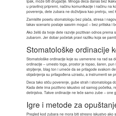
Ipak, može biti drugačije. Mnoga deca danas bez ikak
u pravilnoj pripremi, načinu komunikacije i načinu na k
poverenja, dete zubara ne doživljava kao pretnju, već ka
Zamislite posetu stomatologu bez plača, stresa i nagov
takav scenario postaje sasvim moguć – bez pritiska i be
Ako želiš da tvoje dete razvije pozitivan odnos prema st
zubarom. Jer dobar početak pravi razliku koja se pamti
Stomatološke ordinacije ko
Stomatološke ordinacije koje su usmerene na rad sa de
ordinacije – umesto toga, prostor je topao, šaren, pun i
strpljenje, blag ton i umeće da se prilagode svakom detet
objašnjenja su prilagođena uzrastu, a instrumenti se pr
Deca tako stiču poverenje, gube strah i stomatologa d
Kada dete ima pozitivno iskustvo od samog početka, r
detinjstva. Takve ordinacije ne leče samo zube – one g
Igre i metode za opuštanje
Pregled kod zubara ne mora biti stresno iskustvo ako 