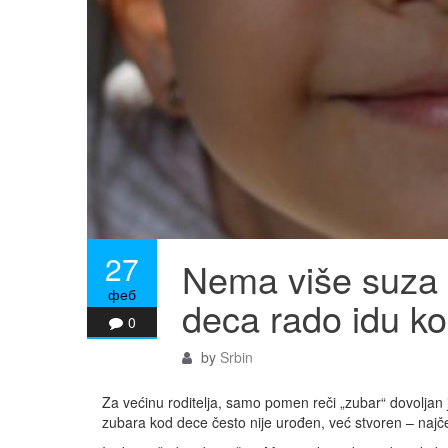
27
Nema više suza i
феб
deca rado idu k
0
by
Srbin
Za većinu roditelja, samo pomen reči „zubar“ dovoljan
zubara kod dece često nije urođen, već stvoren – najčeš