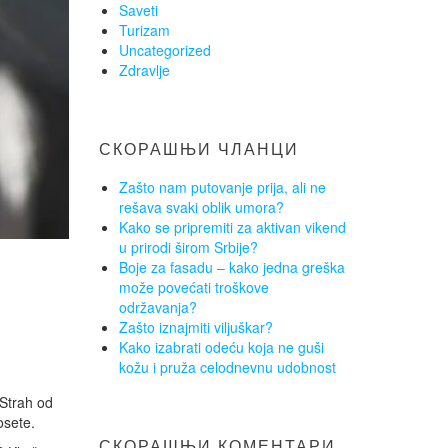
Saveti
Turizam
Uncategorized
Zdravlje
СКОРАШЊИ ЧЛАНЦИ
Zašto nam putovanje prija, ali ne
rešava svaki oblik umora?
Kako se pripremiti za aktivan vikend
u prirodi širom Srbije?
Boje za fasadu – kako jedna greška
može povećati troškove
održavanja?
Zašto iznajmiti viljuškar?
Kako izabrati odeću koja ne guši
kožu i pruža celodnevnu udobnost
 Strah od
osete.
СКОРАШЊИ КОМЕНТАРИ