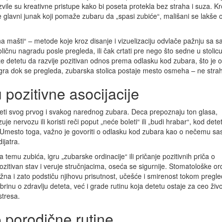
le su kreativne pristupe kako bi poseta protekla bez straha i suza. Kr
te glavni junak koji pomaže zubaru da „spasi zubiće“, mališani se lakše 
a na mašti“ – metode koje kroz disanje i vizuelizaciju odvlače pažnju sa 
ičnu nagradu posle pregleda, ili čak crtati pre nego što sedne u stolicu
 detetu da razvije pozitivan odnos prema odlasku kod zubara, što je 
 igra dok se pregleda, zubarska stolica postaje mesto osmeha – ne stra
 pozitivne asocijacije
iveti svog prvog i svakog narednog zubara. Deca prepoznaju ton glasa,
je nervozu ili koristi reči poput „neće boleti“ ili „budi hrabar“, kod dete
. Umesto toga, važno je govoriti o odlasku kod zubara kao o nečemu sa
ijatra.
 temu zubića, igru „zubarske ordinacije“ ili pričanje pozitivnih priča o
ozitivan stav i veruje stručnjacima, oseća se sigurnije. Stomatološke or
ažna i zato podstiču njihovu prisutnost, učešće i smirenost tokom pregle
inu o zdravlju deteta, već i grade rutinu koja detetu ostaje za ceo živo
stresa.
 porodične rutine