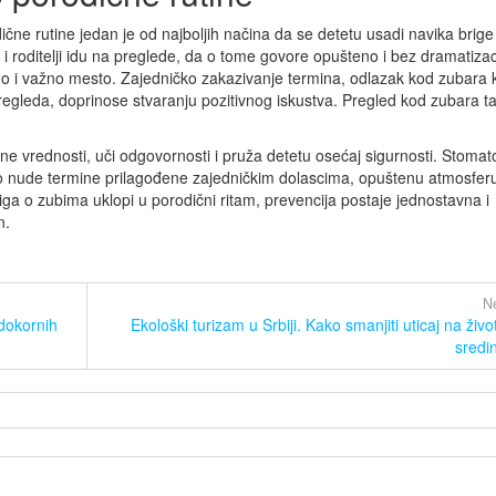
ne rutine jedan je od najboljih načina da se detetu usadi navika brige
 i roditelji idu na preglede, da o tome govore opušteno i bez dramatizac
no i važno mesto. Zajedničko zakazivanje termina, odlazak kod zubara 
regleda, doprinose stvaranju pozitivnog iskustva. Pregled kod zubara t
e vrednosti, uči odgovornosti i pruža detetu osećaj sigurnosti. Stomat
sto nude termine prilagođene zajedničkim dolascima, opuštenu atmosferu
riga o zubima uklopi u porodični ritam, prevencija postaje jednostavna i
n.
Ne
rdokornih
Ekološki turizam u Srbiji. Kako smanjiti uticaj na živo
sredi