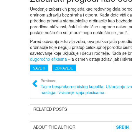
Uvođenje zubarskih pregleda kao redovnog dela porodič
oralnom zdravlju bez straha i otpora. Kada dete vidi da
prirodno prihvata stomatološke ordinacije kao bezbed
porodična aktivnost, čak i simbolične nagrade nakon p
postaje nešto što se „mora“ nego nešto što se „radi“.
Pored očuvanja zdravlja zuba, ova praksa jača porodičn
ordinacije koje neguju pristup celokupnoj porodici če
savetovanje koje uključuje i decu i roditelje. Kada se b
dugoročno efikasna
– a osmeh ostaje zdrav, jak i iskre
SAVETI
ZDRAVLJE
Previous:
Tajne besprekorno čistog kupatila. Uklanjanje tv
naslaga i vraćanje sjaja pločicama
RELATED POSTS
ABOUT THE AUTHOR
SRBIN