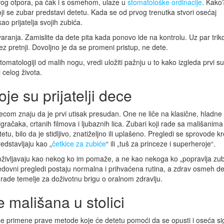
vog otpora, pa čak i s osmehom, ulaze u
stomatološke ordinacije
. Kako?
oji se zubar predstavi detetu. Kada se od prvog trenutka stvori osećaj
o prijatelja svojih zubića.
aranja. Zamislite da dete pita kada ponovo ide na kontrolu. Uz par trik
z pretnji. Dovoljno je da se promeni pristup, ne dete.
omatologiji od malih nogu, vredi uložiti pažnju u to kako izgleda prvi su
 celog života.
je su prijatelji dece
com znaju da je prvi utisak presudan. One ne liče na klasične, hladne
gračaka, crtanih filmova i ljubaznih lica. Zubari koji rade sa mališanima
u, bilo da je stidljivo, znatiželjno ili uplašeno. Pregledi se sprovode kr
edstavljaju kao „
četkice za zubiće
“ ili „tuš za princeze i superheroje“.
oživljavaju kao nekog ko im pomaže, a ne kao nekoga ko „popravlja zub
edovni pregledi postaju normalna i prihvaćena rutina, a zdrav osmeh d
rade temelje za doživotnu brigu o oralnom zdravlju.
 mališana u stolici
se primene prave metode koje će detetu pomoći da se opusti i oseća si