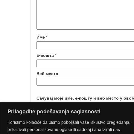
Име
*
Е-пошта
*
Веб место
Сачувај моје име, е-пошту и веб место у ово
Prilagodite podešavanja saglasnosti
Koristimo kolačiće da bismo poboljšali vaše iskustvo pregledanja,
prikazivali personalizovane oglase ili sadržaj i analizirali naš