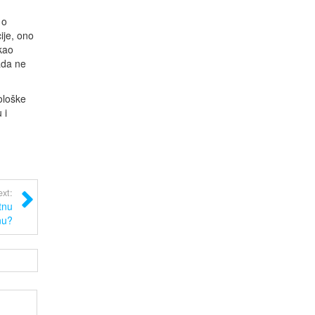
 o
ije, ono
kao
ada ne
ološke
 i
xt:
tnu
nu?