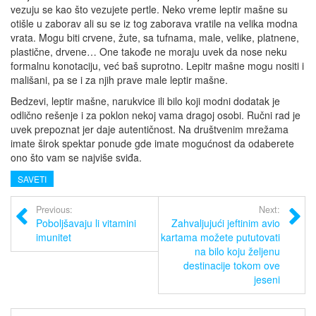
vezuju se kao što vezujete pertle. Neko vreme leptir mašne su
otišle u zaborav ali su se iz tog zaborava vratile na velika modna
vrata. Mogu biti crvene, žute, sa tufnama, male, velike, platnene,
plastične, drvene… One takođe ne moraju uvek da nose neku
formalnu konotaciju, već baš suprotno. Lepitr mašne mogu nositi i
mališani, pa se i za njih prave male leptir mašne.
Bedzevi, leptir mašne, narukvice ili bilo koji modni dodatak je
odlično rešenje i za poklon nekoj vama dragoj osobi. Ručni rad je
uvek prepoznat jer daje autentičnost. Na društvenim mrežama
imate širok spektar ponude gde imate mogućnost da odaberete
ono što vam se najviše sviđa.
SAVETI
Previous:
Next:
Poboljšavaju li vitamini
Zahvaljujući jeftinim avio
imunitet
kartama možete pututovati
na bilo koju željenu
destinacije tokom ove
jeseni