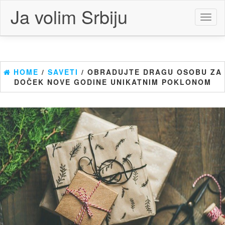
Skip
Ja volim Srbiju
to
Toggl
the
naviga
content
HOME
/
SAVETI
/ OBRADUJTE DRAGU OSOBU ZA
DOČEK NOVE GODINE UNIKATNIM POKLONOM