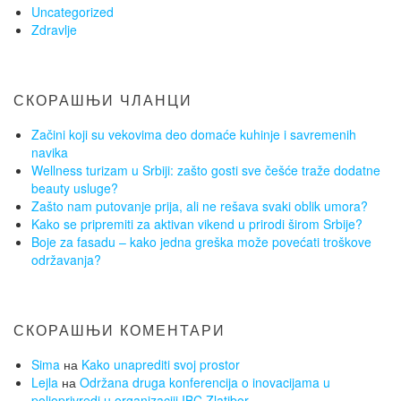
Uncategorized
Zdravlje
СКОРАШЊИ ЧЛАНЦИ
Začini koji su vekovima deo domaće kuhinje i savremenih
navika
Wellness turizam u Srbiji: zašto gosti sve češće traže dodatne
beauty usluge?
Zašto nam putovanje prija, ali ne rešava svaki oblik umora?
Kako se pripremiti za aktivan vikend u prirodi širom Srbije?
Boje za fasadu – kako jedna greška može povećati troškove
održavanja?
СКОРАШЊИ КОМЕНТАРИ
Sima
на
Kako unaprediti svoj prostor
Lejla
на
Održana druga konferencija o inovacijama u
poljoprivredi u organizaciji IBC Zlatibor