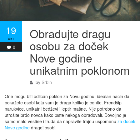
19
Obradujte dragu
окт
osobu za doček
0
Nove godine
unikatnim poklonom
by
Srbin
One mogu biti odličan poklon za Novu godinu, idealan način da
pokažete osobi koja vam je draga koliko je cenite. Frendšip
narukvice, unikatni bedževi i leptir mašne. Nije potrebno da
utrošite brdo novca kako biste nekoga obradovali. Dovoljno je
samo malo veštine i truda da napravite trajnu uspomenu
za doček
Nove godine
dragoj osobi.