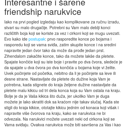
Interesantne i šarene
friendship narukvice
Iako na prvi pogled izgledaju kao komplikovane za ručnu izradu,
stvari su malo drugačije. Potrebni su Vam malo deblji konci
različitih boja koji se koriste za vez i cirkoni koji se mugu uvezati.
Evo kako ide
postupak
: prvo rasporedite konce po bojama i
rasporedu koji se vama sviđa, zatim skupite konce i na sredini
napravite jedan čvor tako da može da prođe jedan prst.
Zihendalom zakačite konce, tako da možete lakše da pletete.
Spajate končiće koji su iste boje i pravite po dva čvora, sledeće je
da spajate u dva čvora po dva končića u bojama koje vi želite.
Uvek počinjete od početka, nebitno da li je počinjete sa leve ili
desne strane. Nastavljate da pletete do dužine koja Vam je
potrebna, kada stignete do kraja željene dužine nastavljate da
pletete malu kikicu od tri dela konca koja su Vam ostala na kraju.
Bolje je da je Vaša kikica što duža, jer ukoliko Vam je duga
možete je lako skratiti dok sa kraćom nije takav slučaj. Kada ste
stigli do kraja kikice, ototajte kikicu jednim od konaca koji višak i
napravite više čvorova na kraju, kako se narukvica ne bi
odvezala. Na narukvici možete uvezati neki od cirkona koji se
Vama sviđaju. Ovakva narukvica može biti savršena za Vas i kao