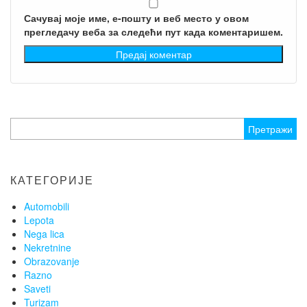
Сачувај моје име, е-пошту и веб место у овом
прегледачу веба за следећи пут када коментаришем.
Претрага
за:
КАТЕГОРИЈЕ
Automobili
Lepota
Nega lica
Nekretnine
Obrazovanje
Razno
Saveti
Turizam