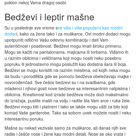
poklon nekoj Vama dragoj osobi.
Bedževi i leptir mašne
Su u poslednje sve vreme s
ve više i više popularni kao modni
dodac
i, kako za žene tako i za muškarce. Ovi modni dodaci mogu
upotpuniti odlično Vašu odevnu kombinaciju i dati Vam
autentičnost i posebnost. Bedževi mogu imati široku primenu.
Mogu se kačiti na pantalonama, majicama ili torbama. Viđamo ih
u raznim oblicima i veličinama koji mogu nositi neku posebnu
popruku ili jednostavno mogu poslužiti kao dodatna šara ili boja.
Bedževi se mogu koristiti na raznim mestima, od kojih neka mogu
da budu i porodilišta gde se pomoću bedževa obeležavaju majke i
novorođenčad. Sve češće bedzevi su i na svadbama, gde
mladenci i njhovi gosti nove bedzeve sa interesantnim natpisima i
oblicima. Kreativnost kod izrade bedževa može doći maksimalno
do izražaja, pustite mašti na volju i radite šta Vam srce i ruka žele.
Bedževi mogu biti i platneni i tako se lakše mogu ušiti za bilo koji
komad Vaše garderobe. Tako sa sobom uvek možete nositi i neku
interesantnu poruku.
Mašne su nekad vezivale samo za muškarce, ali danas njih sve
radije i češće nose i žene kao modni detalj. Nose se oko vrata i