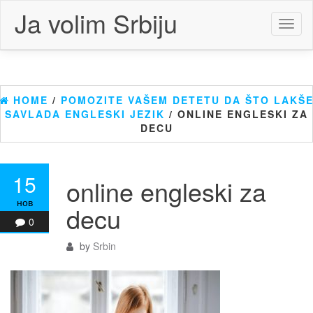
Skip
Ja volim Srbiju
to
Toggl
the
naviga
content
HOME
/
POMOZITE VAŠEM DETETU DA ŠTO LAKŠ
SAVLADA ENGLESKI JEZIK
/ ONLINE ENGLESKI ZA
DECU
15
online engleski za
нов
decu
0
by
Srbin