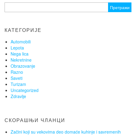
Претрага
за:
КАТЕГОРИЈЕ
Automobili
Lepota
Nega lica
Nekretnine
Obrazovanje
Razno
Saveti
Turizam
Uncategorized
Zdravlje
СКОРАШЊИ ЧЛАНЦИ
Začini koji su vekovima deo domaće kuhinje i savremenih