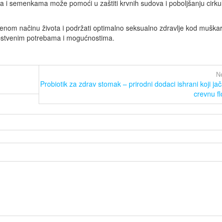
 i semenkama može pomoći u zaštiti krvnih sudova i poboljšanju cirkul
eženom načinu života i podržati optimalno seksualno zdravlje kod muška
sopstvenim potrebama i mogućnostima.
Ne
Probiotik za zdrav stomak – prirodni dodaci ishrani koji jač
crevnu fl