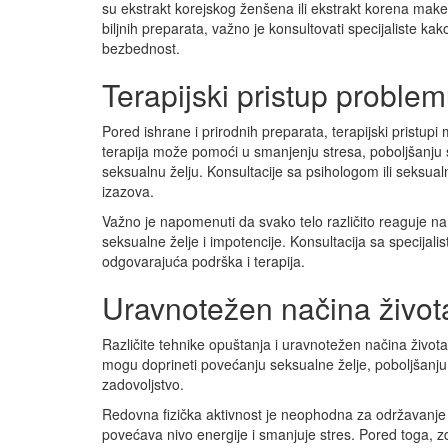
su ekstrakt korejskog ženšena ili ekstrakt korena make
biljnih preparata, važno je konsultovati specijaliste ka
bezbednost.
Terapijski pristup proble
Pored ishrane i prirodnih preparata, terapijski pristupi
terapija može pomoći u smanjenju stresa, poboljšanju 
seksualnu želju. Konsultacije sa psihologom ili seksu
izazova.
Važno je napomenuti da svako telo različito reaguje na 
seksualne želje i impotencije. Konsultacija sa specijal
odgovarajuća podrška i terapija.
Uravnotežen načina život
Različite tehnike opuštanja i uravnotežen načina život
mogu doprineti povećanju seksualne želje, poboljšanju
zadovoljstvo.
Redovna fizička aktivnost je neophodna za održavanje 
povećava nivo energije i smanjuje stres. Pored toga,