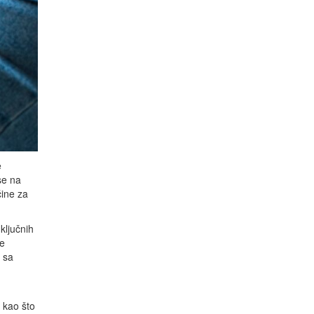
e
se na
čine za
ključnih
je
h sa
i kao što