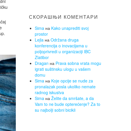
odni
tičku
СКОРАШЊИ КОМЕНТАРИ
ačaj
e
Sima
на
Kako unaprediti svoj
up.
prostor
Lejla
на
Održana druga
konferencija o inovacijama u
poljoprivredi u organizaciji IBC
Zlatibor
Dragan
на
Prava sobna vrata mogu
igrati suštinsku ulogu u vašem
domu
Sima
на
Koje opcije se nude za
pronalazak posla ukoliko nemate
radnog iskustva
Sima
на
Želite da smršate, a da
Vam to ne bude opterećenje? Za to
su najbolji sobni bicikli