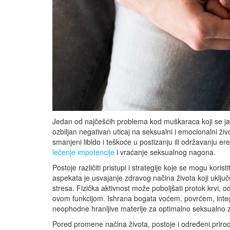
Jedan od najčešćih problema kod muškaraca koji se jav
ozbiljan negativan uticaj na seksualni i emocionalni 
smanjeni libido i teškoće u postizanju ili održavanju 
lečenje impotencije
i vraćanje seksualnog nagona.
Postoje različiti pristupi i strategije koje se mogu kor
aspekata je usvajanje zdravog načina života koji uklju
stresa. Fizička aktivnost može poboljšati protok krvi, 
ovom funkcijom. Ishrana bogata voćem, povrćem, inte
neophodne hranljive materije za optimalno seksualno z
Pored promene načina života, postoje i određeni prirodni