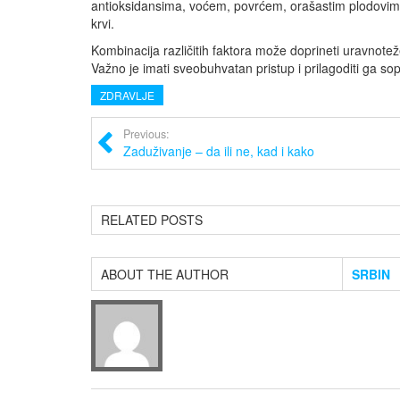
antioksidansima, voćem, povrćem, orašastim plodovima
krvi.
Kombinacija različitih faktora može doprineti uravnot
Važno je imati sveobuhvatan pristup i prilagoditi ga 
ZDRAVLJE
Previous:
Zaduživanje – da ili ne, kad i kako
RELATED POSTS
ABOUT THE AUTHOR
SRBIN