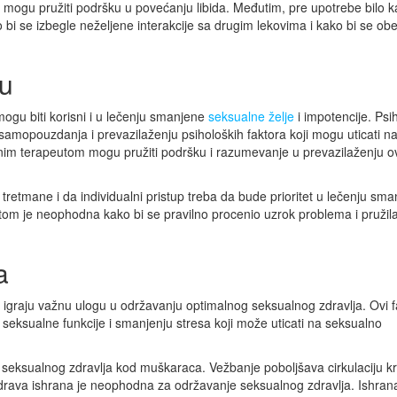
 mogu pružiti podršku u povećanju libida. Međutim, pre upotrebe bilo k
ko bi se izbegle neželjene interakcije sa drugim lekovima i kako bi se ob
mu
 mogu biti korisni i u lečenju smanjene
seksualne želje
i impotencije. Psi
samopouzdanja i prevazilaženju psiholoških faktora koji mogu uticati n
alnim terapeutom mogu pružiti podršku i razumevanje u prevazilaženju o
tretmane i da individualni pristup treba da bude prioritet u lečenju sm
istom je neophodna kako bi se pravilno procenio uzrok problema i pružil
a
a igraju važnu ulogu u održavanju optimalnog seksualnog zdravlja. Ovi f
 seksualne funkcije i smanjenju stresa koji može uticati na seksualno
seksualnog zdravlja kod muškaraca. Vežbanje poboljšava cirkulaciju kr
 zdrava ishrana je neophodna za održavanje seksualnog zdravlja. Ishra