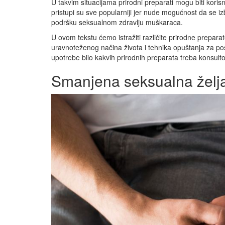
U takvim situacijama prirodni preparati mogu biti korisn
pristupi su sve popularniji jer nude mogućnost da se iz
podršku seksualnom zdravlju muškaraca.
U ovom tekstu ćemo istražiti različite prirodne prepar
uravnoteženog načina života i tehnika opuštanja za po
upotrebe bilo kakvih prirodnih preparata treba konsulto
Smanjena seksualna želja 