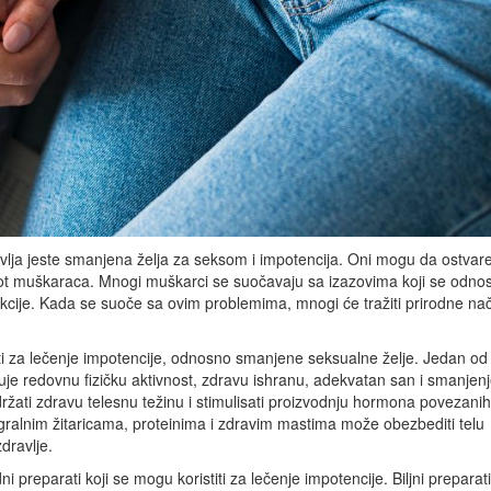
lja jeste smanjena želja za seksom i impotencija. Oni mogu da ostvar
život muškaraca. Mnogi muškarci se suočavaju sa izazovima koji se odno
erekcije. Kada se suoče sa ovim problemima, mnogi će tražiti prirodne na
istiti za lečenje impotencije, odnosno smanjene seksualne želje. Jedan od 
čuje redovnu fizičku aktivnost, zdravu ishranu, adekvatan san i smanjen
održati zdravu telesnu težinu i stimulisati proizvodnju hormona povezani
gralnim žitaricama, proteinima i zdravim mastima može obezbediti telu
dravlje.
 preparati koji se mogu koristiti za lečenje impotencije. Biljni preparat