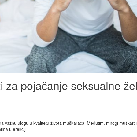
ti za pojačanje seksualne žel
a važnu ulogu u kvalitetu života muškaraca. Međutim, mnogi muškarci
ma u erekciji.