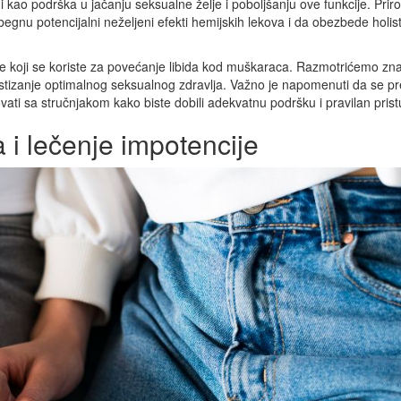
i kao podrška u jačanju seksualne želje i poboljšanju ove funkcije. Prir
begnu potencijalni neželjeni efekti hemijskih lekova i da obezbede holis
ate koji se koriste za povećanje libida kod muškaraca. Razmotrićemo zn
stizanje optimalnog seksualnog zdravlja. Važno je napomenuti da se pr
vati sa stručnjakom kako biste dobili adekvatnu podršku i pravilan prist
i lečenje impotencije