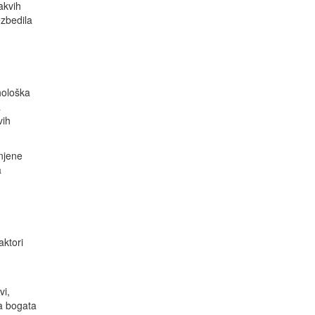
akvih
ezbedila
hološka
a
vih
anjene
a
aktori
vi,
na bogata