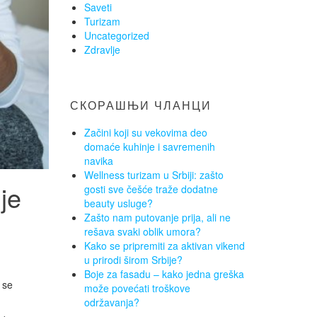
Saveti
Turizam
Uncategorized
Zdravlje
СКОРАШЊИ ЧЛАНЦИ
Začini koji su vekovima deo
domaće kuhinje i savremenih
navika
Wellness turizam u Srbiji: zašto
je
gosti sve češće traže dodatne
beauty usluge?
Zašto nam putovanje prija, ali ne
rešava svaki oblik umora?
Kako se pripremiti za aktivan vikend
u prirodi širom Srbije?
Boje za fasadu – kako jedna greška
 se
može povećati troškove
održavanja?