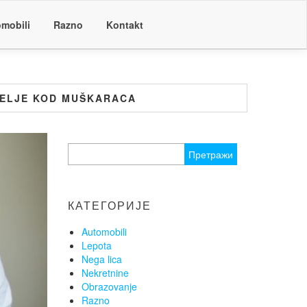
mobili
Razno
Kontakt
ŽELJE KOD MUŠKARACA
Претрага
за:
КАТЕГОРИЈЕ
Automobili
Lepota
Nega lica
Nekretnine
Obrazovanje
Razno