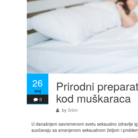
26
Prirodni prepara
мај
kod muškaraca
0
by
Srbin
U današnjem savremenom svetu seksualno zdravlje igr
suočavaju sa smanjenom seksualnom željom i problemi