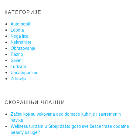
КАТЕГОРИЈЕ
Automobili
Lepota
Nega lica
Nekretnine
Obrazovanje
Razno
Saveti
Turizam
Uncategorized
Zdravlje
СКОРАШЊИ ЧЛАНЦИ
Začini koji su vekovima deo domaće kuhinje i savremenih
navika
Wellness turizam u Srbiji: zašto gosti sve češće traže dodatne
beauty usluge?