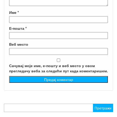
Име
*
Е-пошта
*
Веб место
Сачувај моје име, е-пошту и веб место у овом
прегледачу веба за следећи пут када коментаришем.
Претрага
за: