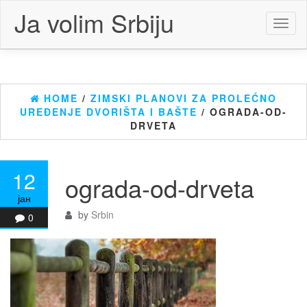
Skip
Ja volim Srbiju
to
Toggl
the
naviga
content
HOME
/
ZIMSKI PLANOVI ZA PROLEĆNO
UREĐENJE DVORIŠTA I BAŠTE
/ OGRADA-OD-
DRVETA
12
ograda-od-drveta
јан
by
Srbin
0