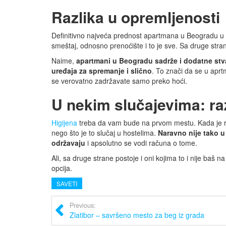
Razlika u opremljenosti
Definitivno najveća prednost apartmana u Beogradu u 
smeštaj, odnosno prenoćište i to je sve. Sa druge stra
Naime,
apartmani u Beogradu sadrže i dodatne stva
uređaja za spremanje i slično
. To znači da se u apr
se verovatno zadržavate samo preko hoći.
U nekim slučajevima: raz
Higijena
treba da vam bude na prvom mestu. Kada je re
nego što je to slučaj u hostelima.
Naravno nije tako u
održavaju
i apsolutno se vodi računa o tome.
Ali, sa druge strane postoje i oni kojima to i nije ba
opcija.
SAVETI
Previous:
Zlatibor – savršeno mesto za beg iz grada