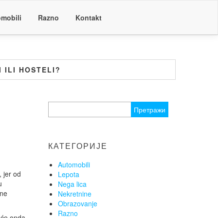
mobili
Razno
Kontakt
 ILI HOSTELI?
Претрага
за:
КАТЕГОРИЈЕ
Automobili
 jer od
Lepota
u
Nega lica
 ne
Nekretnine
Obrazovanje
Razno
 će onda