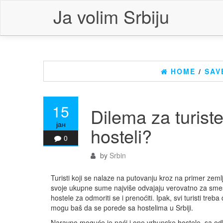
Skip
Ja volim Srbiju
to
the
content
HOME
/
SAV
15
Dilema za turist
јан
hosteli?
0
by
Srbin
Turisti koji se nalaze na putovanju kroz na primer zem
svoje ukupne sume najviše odvajaju verovatno za smešt
hostele za odmoriti se i prenoćiti. Ipak, svi turisti tr
mogu baš da se porede sa hostelima u Srbiji.
Naravno moguće je naći i one vrhunske hostele, sa o