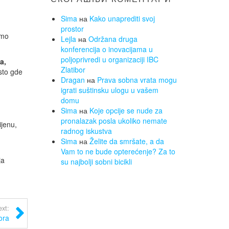
Sima
на
Kako unaprediti svoj
prostor
amo
Lejla
на
Održana druga
konferencija o inovacijama u
poljoprivredi u organizaciji IBC
a,
Zlatibor
sto gde
Dragan
на
Prava sobna vrata mogu
igrati suštinsku ulogu u vašem
domu
Sima
на
Koje opcije se nude za
pronalazak posla ukoliko nemate
jenu,
radnog iskustva
Sima
на
Želite da smršate, a da
Vam to ne bude opterećenje? Za to
ja
su najbolji sobni bicikli
xt:
ora