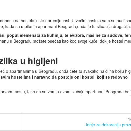
odnosu na hostele jeste opremljenost. U većini hostela vam se nudi s
ne, kada su u pitanju apartmani Beograda,onda je tu situacija drugačija.
ri, poput elemenata za kuhinju, televizora, mašine za sudove, fen
tmanu u Beogradu možete osećati kao kod svoje kuće, dok je hostel me
lika u higijeni
č o apartmanima u Beogradu, onda ćete tu svakako naići na bolju higi
 svim hostelima i naravno da postoje oni hosteli koji se redovno
š na prvom mestu, tako da su vam u ovom slučaju apartmani Beograda bol
Ne
Ideje za dekoraciju proz