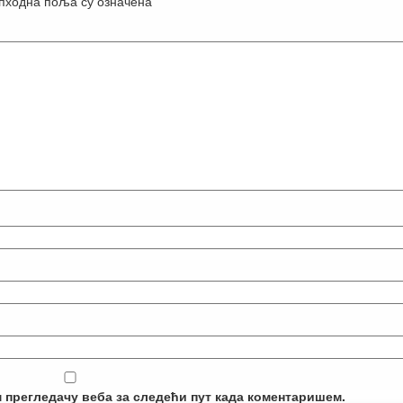
пходна поља су означена
*
м прегледачу веба за следећи пут када коментаришем.