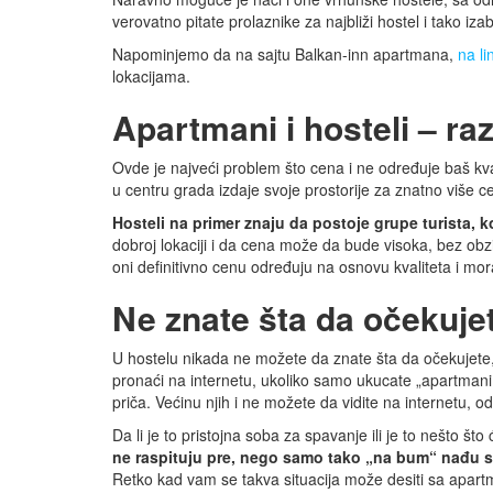
verovatno pitate prolaznike za najbliži hostel i tako i
Napominjemo da na sajtu Balkan-inn apartmana,
na li
lokacijama.
Apartmani i hosteli – raz
Ovde je najveći problem što cena i ne određuje baš kva
u centru grada izdaje svoje prostorije za znatno više 
Hosteli na primer znaju da postoje grupe turista, k
dobroj lokaciji i da cena može da bude visoka, bez ob
oni definitivno cenu određuju na osnovu kvaliteta i mo
Ne znate šta da očekuje
U hostelu nikada ne možete da znate šta da očekujete
pronaći na internetu, ukoliko samo ukucate „apartmani 
priča. Većinu njih i ne možete da vidite na internetu, 
Da li je to pristojna soba za spavanje ili je to nešto št
ne raspituju pre, nego samo tako „na bum“ nađu 
Retko kad vam se takva situacija može desiti sa apar