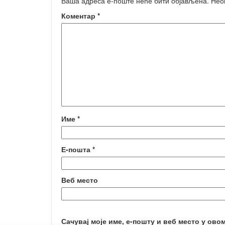
Ваша адреса е-поште неће бити објављена.
Нео
Коментар
*
Име
*
Е-пошта
*
Веб место
Сачувај моје име, е-пошту и веб место у ово