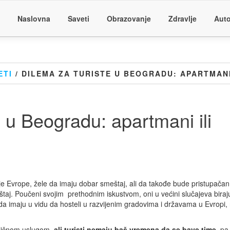
Naslovna
Saveti
Obrazovanje
Zdravlje
Auto
ETI
/ DILEMA ZA TURISTE U BEOGRADU: APARTMANI
e u Beogradu: apartmani ili
lje Evrope, žele da imaju dobar smeštaj, ali da takođe bude pristupačan,
aj. Poučeni svojim prethodnim iskustvom, oni u većini slučajeva biraj
eba da imaju u vidu da hosteli u razvijenim gradovima i državama u Evropi,
dličnom uslugom,
ali turisti nemaju baš vremena da se bave time
, pa