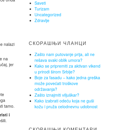
Saveti
Turizam
Uncategorized
Zdravlje
СКОРАШЊИ ЧЛАНЦИ
e nalazi
Zašto nam putovanje prija, ali ne
ze na
rešava svaki oblik umora?
čaj, jer
Kako se pripremiti za aktivan vikend
u prirodi širom Srbije?
Boje za fasadu – kako jedna greška
može povećati troškove
održavanja?
ete
Zašto iznajmiti viljuškar?
uga
Kako izabrati odeću koja ne guši
ti tamo.
kožu i pruža celodnevnu udobnost
isti i
ili.
СКОРАШЊИ КОМЕНТАРИ