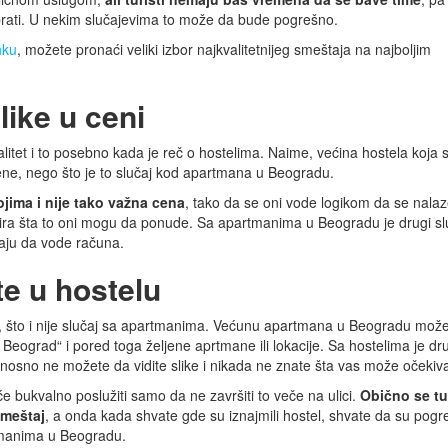
zabrati. U nekim slučajevima to može da bude pogrešno.
nku
, možete pronaći veliki izbor najkvalitetnijeg smeštaja na najboljim
like u ceni
litet i to posebno kada je reč o hostelima. Naime, većina hostela koja s
cene, nego što je to slučaj kod apartmana u Beogradu.
ojima i nije tako važna cena
, tako da se oni vode logikom da se nala
zira šta to oni mogu da ponude. Sa apartmanima u Beogradu je drugi slu
raju da vode računa.
te u hostelu
, što i nije slučaj sa apartmanima. Većunu apartmana u Beogradu mož
Beograd“ i pored toga željene aprtmane ili lokacije. Sa hostelima je dr
odnosno ne možete da vidite slike i nikada ne znate šta vas može očekiva
o će bukvalno poslužiti samo da ne završiti to veče na ulici.
Obično se tur
smeštaj
, a onda kada shvate gde su iznajmili hostel, shvate da su pogreš
tmanima u Beogradu.