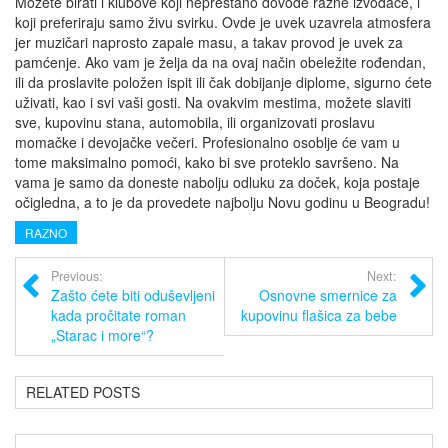
Možete birati i klubove koji neprestano dovode razne izvođače, i
koji preferiraju samo živu svirku. Ovde je uvek uzavrela atmosfera
jer muzičari naprosto zapale masu, a takav provod je uvek za
pamćenje. Ako vam je želja da na ovaj način obeležite rođendan,
ili da proslavite položen ispit ili čak dobijanje diplome, sigurno ćete
uživati, kao i svi vaši gosti. Na ovakvim mestima, možete slaviti
sve, kupovinu stana, automobila, ili organizovati proslavu
momačke i devojačke večeri. Profesionalno osoblje će vam u
tome maksimalno pomoći, kako bi sve proteklo savršeno. Na
vama je samo da doneste nabolju odluku za doček, koja postaje
očigledna, a to je da provedete najbolju Novu godinu u Beogradu!
RAZNO
Previous:
Next:
Zašto ćete biti oduševljeni
Osnovne smernice za
kada pročitate roman
kupovinu flašica za bebe
„Starac i more“?
RELATED POSTS