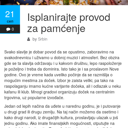
21
Isplanirajte provod
сеп
za pamćenje
0
by
Srbin
Svako slavlje je dobar povod da se opustimo, zaboravimo na
svakodnevnicu i uživamo u dobroj muzici i atmosferi. Bez obzira
gde se ta slavlja održavaju i u kakvom društvu, lepo raspoloženje
je poželjno i treba da dominira. Isto tako je i sa proslavom Nove
godine. Ovo je vreme kada uveliko počinje da se razmišlja o
mogućim mestima za doček. Izbor je zaista veliki, pa tako na
raspolaganju imamo kućne varijante dočeka, ali i odlazak u neku
kafanu ili klub. Mnogi gradovi organizuju doček na centralnim
trgovima, uz popularne izvođače.
Jedan od lepih načina da uđete u narednu godinu, je i putovanje
u drugi grad ili drugu zemlju. Na taj način možemo da osetimo i
kako drugi narodi, iz drugačijih kultura, proslavljaju ulazak u još
jednu godinu. Ako imate finansijskih mogućnosti, otputujte na