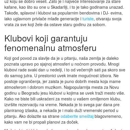
uz koju se dobro veseli. Zato je i najveće interesovanje za stare
kafane, kao što su one u Skadarliji, i to je tako godinama unazad.
Takođe, splavovi i klubovi sa popularnim bendovima i DJ- evima,
iako uglavnom privlače mlađe generacije i
turiste
, otvaraju svoja
vrata za sve koji žele da ostave staru godinu za sobom.
Klubovi koji garantuju
fenomenalnu atmosferu
Koji god povod za slavlje da je u pitanju, naša zemlja je daleko
poznata upravo po sjajnoj atmosferi u noćnom provodu. Mnogi
klubovi rade svaki dan u nedelji, i to od večernjih sati pa skoro sve
do samog jutra. U prestonici uvek imate mogućnost izbora. Ne
postoje ograničenja, jer zaista je puno dobrih mesta koja mame
atmosferom i dobrom muzikom. Najpopularnija mesta za Novu
godinu u Beogradu jesu klubovi u kojima se uvek traži mesto više.
Kako ne biste bili uskraćeni za mesto u vašem omiljenom klubu,
izvršite rezervaciju na vreme. Nekada je to svega par dana pre
planiranog izlaska, a nekada je i malo duži vremenski period u
pitanju. Ako dolazite sa strane
odaberite smeštaj
blagovremeno,
kako vam ne bi propali planovi za doček.