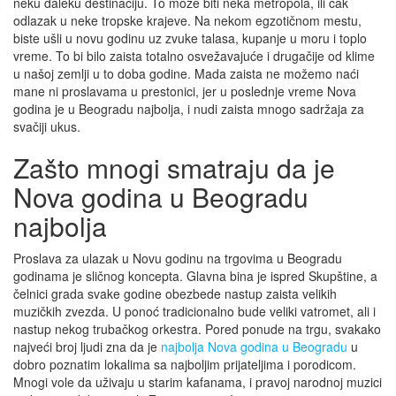
neku daleku destinaciju. To može biti neka metropola, ili čak
odlazak u neke tropske krajeve. Na nekom egzotičnom mestu,
biste ušli u novu godinu uz zvuke talasa, kupanje u moru i toplo
vreme. To bi bilo zaista totalno osvežavajuće i drugačije od klime
u našoj zemlji u to doba godine. Mada zaista ne možemo naći
mane ni proslavama u prestonici, jer u poslednje vreme Nova
godina je u Beogradu najbolja, i nudi zaista mnogo sadržaja za
svačiji ukus.
Zašto mnogi smatraju da je
Nova godina u Beogradu
najbolja
Proslava za ulazak u Novu godinu na trgovima u Beogradu
godinama je sličnog koncepta. Glavna bina je ispred Skupštine, a
čelnici grada svake godine obezbede nastup zaista velikih
muzičkih zvezda. U ponoć tradicionalno bude veliki vatromet, ali i
nastup nekog trubačkog orkestra. Pored ponude na trgu, svakako
najveći broj ljudi zna da je
najbolja Nova godina u Beogradu
u
dobro poznatim lokalima sa najboljim prijateljima i porodicom.
Mnogi vole da uživaju u starim kafanama, i pravoj narodnoj muzici