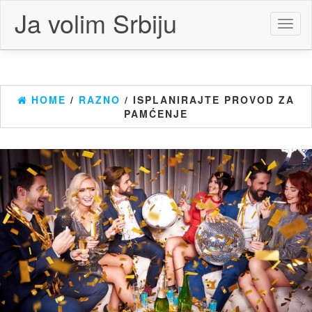
Skip
Ja volim Srbiju
to
Toggl
the
naviga
content
HOME
/
RAZNO
/ ISPLANIRAJTE PROVOD ZA
PAMĆENJE