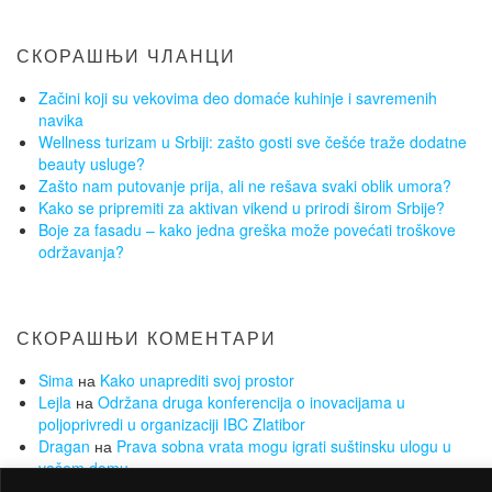
СКОРАШЊИ ЧЛАНЦИ
Začini koji su vekovima deo domaće kuhinje i savremenih
navika
Wellness turizam u Srbiji: zašto gosti sve češće traže dodatne
beauty usluge?
Zašto nam putovanje prija, ali ne rešava svaki oblik umora?
Kako se pripremiti za aktivan vikend u prirodi širom Srbije?
Boje za fasadu – kako jedna greška može povećati troškove
održavanja?
СКОРАШЊИ КОМЕНТАРИ
Sima
на
Kako unaprediti svoj prostor
Lejla
на
Održana druga konferencija o inovacijama u
poljoprivredi u organizaciji IBC Zlatibor
Dragan
на
Prava sobna vrata mogu igrati suštinsku ulogu u
vašem domu
Sima
на
Koje opcije se nude za pronalazak posla ukoliko