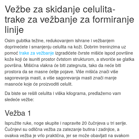
Vežbe za skidanje celulita-
trake za vežbanje za formiranje
linije
Osim gubitka težine, redukovanjem ishrane i vežbanjem
doprinećete i smanjenju celulita na koži. Dobrim treninzima uz
pomoć
trake za vežbanje
izgradićete čvrste mišiće ispod površine
kože koji će isuniti prostor čvtstom strukturom, a stvoriće se glatka
površina. Mišićna vlakna će biti zategnuta, tako da neće biti
prostora da se masne ćelije pojave. Više mišića znači više
sagorevanja masti, a više sagorevanja masti znači manje
masnoće koje će proizvoditi celulit.
Da biste se rešili celulita i viška kilograma, predlažemo vam
sledeće vežbe:
Vežba 1
Ispružite ruke, noge skupite i napravite 20 čučnjeva u tri serije.
Čučnjevi su odlična vežba za zatezanje butina i zadnjice, a
ovakva vežba je vrlo praktična, jer se može obavljati na svakom