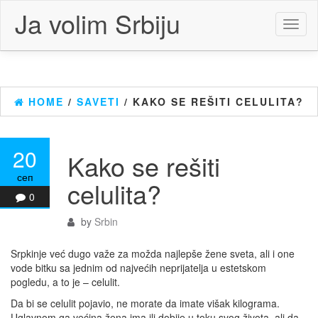
Skip
Ja volim Srbiju
to
Toggl
the
naviga
content
HOME
/
SAVETI
/ KAKO SE REŠITI CELULITA?
20
Kako se rešiti
сеп
celulita?
0
by
Srbin
Srpkinje već dugo važe za možda najlepše žene sveta, ali i one
vode bitku sa jednim od najvećih neprijatelja u estetskom
pogledu, a to je – celulit.
Da bi se celulit pojavio, ne morate da imate višak kilograma.
Uglavnom ga većina žena ima ili dobije u toku svog života, ali da