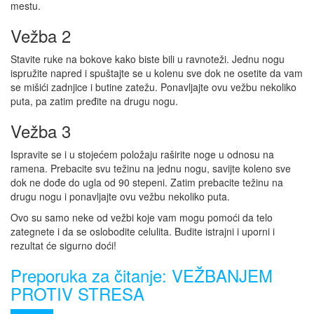
mestu.
Vežba 2
Stavite ruke na bokove kako biste bili u ravnoteži. Jednu nogu
ispružite napred i spuštajte se u kolenu sve dok ne osetite da vam
se mišići zadnjice i butine zatežu. Ponavljajte ovu vežbu nekoliko
puta, pa zatim pređite na drugu nogu.
Vežba 3
Ispravite se i u stojećem položaju raširite noge u odnosu na
ramena. Prebacite svu težinu na jednu nogu, savijte koleno sve
dok ne dođe do ugla od 90 stepeni. Zatim prebacite težinu na
drugu nogu i ponavljajte ovu vežbu nekoliko puta.
Ovo su samo neke od vežbi koje vam mogu pomoći da telo
zategnete i da se oslobodite celulita. Budite istrajni i uporni i
rezultat će sigurno doći!
Preporuka za čitanje: VEŽBANJEM
PROTIV STRESA