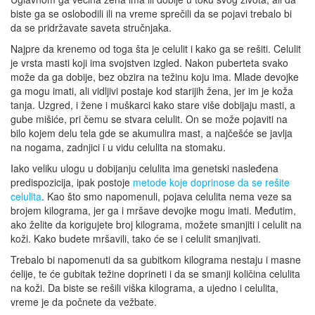
biste ga se oslobodili ili na vreme sprečili da se pojavi trebalo bi
da se pridržavate saveta stručnjaka.
Najpre da krenemo od toga šta je celulit i kako ga se rešiti. Celulit
je vrsta masti koji ima svojstven izgled. Nakon puberteta svako
može da ga dobije, bez obzira na težinu koju ima. Mlade devojke
ga mogu imati, ali vidljivi postaje kod starijih žena, jer im je koža
tanja. Uzgred, i žene i muškarci kako stare više dobijaju masti, a
gube mišiće, pri čemu se stvara celulit. On se može pojaviti na
bilo kojem delu tela gde se akumulira mast, a najčešće se javlja
na nogama, zadnjici i u vidu celulita na stomaku.
Iako veliku ulogu u dobijanju celulita ima genetski nasleđena
predispozicija, ipak postoje
metode koje doprinose da se rešite
celulita
. Kao što smo napomenuli, pojava celulita nema veze sa
brojem kilograma, jer ga i mršave devojke mogu imati. Međutim,
ako želite da korigujete broj kilograma, možete smanjiti i celulit na
koži. Kako budete mršavili, tako će se i celulit smanjivati.
Trebalo bi napomenuti da sa gubitkom kilograma nestaju i masne
ćelije, te će gubitak težine doprineti i da se smanji količina celulita
na koži. Da biste se rešili viška kilograma, a ujedno i celulita,
vreme je da počnete da vežbate.