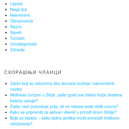
Lepota
Nega lica
Nekretnine
Obrazovanje
Razno
Saveti
Turizam
Uncategorized
Zdravlje
СКОРАШЊИ ЧЛАНЦИ
Začini koji su vekovima deo domaće kuhinje i savremenih
navika
Wellness turizam u Srbiji: zašto gosti sve češće traže dodatne
beauty usluge?
Zašto nam putovanje prija, ali ne rešava svaki oblik umora?
Kako se pripremiti za aktivan vikend u prirodi širom Srbije?
Boje za fasadu – kako jedna greška može povećati troškove
održavanja?