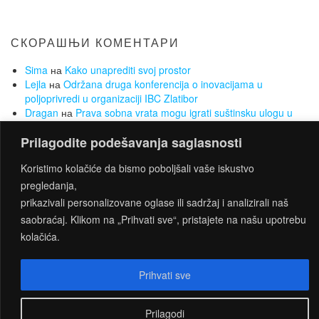
СКОРАШЊИ КОМЕНТАРИ
Sima
на
Kako unaprediti svoj prostor
Lejla
на
Održana druga konferencija o inovacijama u
poljoprivredi u organizaciji IBC Zlatibor
Dragan
на
Prava sobna vrata mogu igrati suštinsku ulogu u
vašem domu
Prilagodite podešavanja saglasnosti
Sima
на
Koje opcije se nude za pronalazak posla ukoliko
nemate radnog iskustva
Koristimo kolačiće da bismo poboljšali vaše iskustvo
Sima
на
Želite da smršate, a da Vam to ne bude opterećenje?
Za to su najbolji sobni bicikli
pregledanja,
prikazivali personalizovane oglase ili sadržaj i analizirali naš
saobraćaj. Klikom na „Prihvati sve“, pristajete na našu upotrebu
kolačića.
PROUDLY POWERED BY
WORDPRESS
|
THEME:
CONNECT
BY THEMES4WP
Prihvati sve
Prilagodi