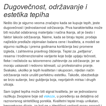
Dugovečnost, održavanje i
estetika tepiha
Nešto što je sigurno veoma značajno kada se kupuje tepih, jeste
dugovečnost i jednostavnost održavanja. Prva karakteristika može
biti rezultat odabranog materijala i načina tkanja, ali je često i
faktor lakoće održavanja. Naime, kada se biraju tepisi, prodaja
najčešće predlaže otpimalan balans cene i kvaliteta, a modeli se
sigurno razlikuju i prema godinama korišćenja bez promene
izgleda, i zahtevima pravilnog čišćenja. Tepisi za „petljama“,
resama i trodimenzionalne varijante koje bolje upijaju tečnosti,
fleke i nečistoće su istovremeno zahtevnije za održavanje, jer se
moraju usisavati i redovno istresati, uz profesionalno pranje.
Svakako, ukoliko je tepih kvalitetan i skupocen, nijedan način
održavanja neće urušiti perfektnu estetiku. Takođe, obezbeđuje
se brzo sušenje, bez gubljenja boja, neprijatnih mirisa i drugih
uticaja.
Sam izgled tepiha može biti signal kvaliteta, jer se jednostavno
razlikuju živopisne boje od
viskoze
, u poređenju sa detaljima od
raznovrsnog sintetičkog porekla. Kvalitetni tepisi imaju unikatan,
besprekoran dizajn, za koji se u identičnoj varijanti mogu pronaći i