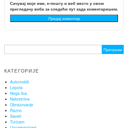
Сачувај моје име, е-пошту и веб место у овом
прегледачу веба за следећи пут када коментаришем.
Претрага
за:
КАТЕГОРИЈЕ
Automobili
Lepota
Nega lica
Nekretnine
Obrazovanje
Razno
Saveti
Turizam
Uncategorized