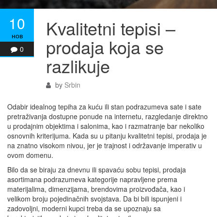
10
Kvalitetni tepisi –
нов
prodaja koja se
0
razlikuje
by
Srbin
Odabir idealnog tepiha za kuću ili stan podrazumeva sate i sate
pretraživanja dostupne ponude na internetu, razgledanje direktno
u prodajnim objektima i salonima, kao i razmatranje bar nekoliko
osnovnih kriterijuma. Kada su u pitanju kvalitetni tepisi, prodaja je
na znatno visokom nivou, jer je trajnost i održavanje imperativ u
ovom domenu.
Bilo da se biraju za dnevnu ili spavaću sobu tepisi, prodaja
asortimana podrazumeva kategorije napravljene prema
materijalima, dimenzijama, brendovima proizvođača, kao i
velikom broju pojedinačnih svojstava. Da bi bili ispunjeni i
zadovoljni, moderni kupci treba da se upoznaju sa