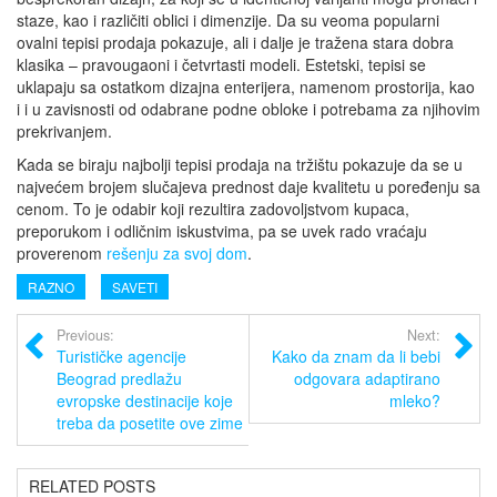
staze, kao i različiti oblici i dimenzije. Da su veoma popularni
ovalni tepisi prodaja pokazuje, ali i dalje je tražena stara dobra
klasika – pravougaoni i četvrtasti modeli. Estetski, tepisi se
uklapaju sa ostatkom dizajna enterijera, namenom prostorija, kao
i i u zavisnosti od odabrane podne obloke i potrebama za njihovim
prekrivanjem.
Kada se biraju najbolji tepisi prodaja na tržištu pokazuje da se u
najvećem brojem slučajeva prednost daje kvalitetu u poređenju sa
cenom. To je odabir koji rezultira zadovoljstvom kupaca,
preporukom i odličnim iskustvima, pa se uvek rado vraćaju
proverenom
rešenju za svoj dom
.
RAZNO
SAVETI
Previous:
Next:
Turističke agencije
Kako da znam da li bebi
Beograd predlažu
odgovara adaptirano
evropske destinacije koje
mleko?
treba da posetite ove zime
RELATED POSTS