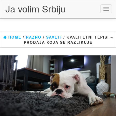
Skip
Ja volim Srbiju
to
Toggl
the
naviga
content
HOME
/
RAZNO
/
SAVETI
/ KVALITETNI TEPISI –
PRODAJA KOJA SE RAZLIKUJE