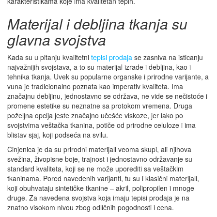
karakteristikama koje ima kvalitetan tepih.
Materijal i debljina tkanja su
glavna svojstva
Kada su u pitanju kvalitetni
tepisi prodaja
se zasniva na isticanju
najvažnijih svojstava, a to su materijal izrade i debljina, kao i
tehnika tkanja. Uvek su popularne organske i prirodne varijante, a
vuna je tradicionalno poznata kao imperativ kvaliteta. Ima
značajnu debljinu, jednostavno se održava, ne vide se nečistoće i
promene estetike su neznatne sa protokom vremena. Druga
poželjna opcija jeste značajno učešće viskoze, jer iako po
svojstvima veštačka tkanina, potiče od prirodne celuloze i ima
blistav sjaj, koji podseća na svilu.
Činjenica je da su prirodni materijali veoma skupi, ali njihova
svežina, živopisne boje, trajnost i jednostavno održavanje su
standard kvaliteta, koji se ne može uporediti sa veštačkim
tkaninama. Pored navedenih varijanti, tu su i klasični materijali,
koji obuhvataju sintetičke tkanine – akril, polipropilen i mnoge
druge. Za navedena svojstva koja imaju tepisi prodaja je na
znatno visokom nivou zbog odličnih pogodnosti i cena.