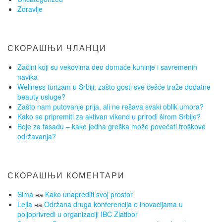
Zdravlje
СКОРАШЊИ ЧЛАНЦИ
Začini koji su vekovima deo domaće kuhinje i savremenih
navika
Wellness turizam u Srbiji: zašto gosti sve češće traže dodatne
beauty usluge?
Zašto nam putovanje prija, ali ne rešava svaki oblik umora?
Kako se pripremiti za aktivan vikend u prirodi širom Srbije?
Boje za fasadu – kako jedna greška može povećati troškove
održavanja?
СКОРАШЊИ КОМЕНТАРИ
Sima
на
Kako unaprediti svoj prostor
Lejla
на
Održana druga konferencija o inovacijama u
poljoprivredi u organizaciji IBC Zlatibor