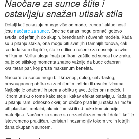
Naočare za sunce štite i
ostavljaju snažan utisak stila
Detalji koji pokazuju mnogo više od mode, trenda i aktuelnosti
jesu
naočare za sunce
. One se danas mogu pronaći gotovo
svuda, od jeftinijih do skupih, brendiranih i čuvenih modela. Kada
su u pitanju stakla, ona mogu biti svetlijih i tamnijih tonova, čak i
sa dodatkom dioptrije, što je odlično rešenje za nošenje u svim
prilikama. Veliku ulogu imaju prilikom zaštite od sunca i uv zraka,
pa je od stilskog momenta znatno važnije da bude odabran
kvalitetan par, koji pruža maksimum benefita.
Naočare za sunce mogu biti kružnog, oblog, četvrtastog,
pravougaonog oblika sa zaobljenim, oštrim ili ravnim ivicama.
Najbolje je odabrati ih prema obliku glave, željenom modelu i
ličnom utisku o tome kako stoje i kakav efekat ostavljaju. Kada je
u pitanju ram, odnosno okvir, on obično prati liniju stakala i može
biti plastični, metalni, aluminijumski ili od neke kombinacije
materijala. Naočare za sunce su nezaobilazan modni detalj, koji je
istovremeno praktičan, koristan i nezamenjiv tokom vrelih letnjih
dana okupanih suncem.