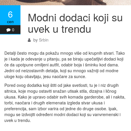
6
Modni dodaci koji su
сеп
uvek u trendu
0
by
Srbin
Detalji često mogu da pokažu mnogo više od krupnih stvari. Tako
je i kada je odevanje u pitanju, pa se biraju upečatljivi dodaci koji
će da upotpune omiljeni autfit, odabir boja i šminku kod dama.
Jedni od neizostavnih detalja, koji su mnogo važniji od modne
uloge koju obavljaju, jesu naočare za sunce.
Pored ovog dodatka koji štiti od jake svetlosti, tu je i niz drugih
sitnica, koje mogu ostaviti snažan utisak stila, dizajna i ličnog
ukusa. Kako je upravo odabir svih komada garderobe, ali i nakita,
torbi, naočara i drugih elemenata izgleda stvar ukusa i
preferencija, sam izbor varira od jedne do druge osobe. Ipak,
mogu se izdvojiti određeni modni dodaci koji su vanvremenski i
uvek u trendu.