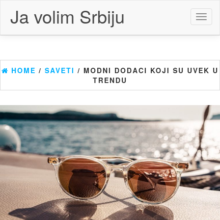
Skip
Ja volim Srbiju
to
Toggl
the
naviga
content
HOME
/
SAVETI
/ MODNI DODACI KOJI SU UVEK U
TRENDU