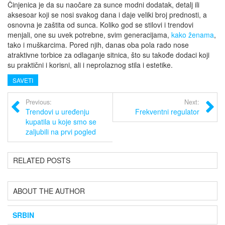
Činjenica je da su naočare za sunce modni dodatak, detalj ili
aksesoar koji se nosi svakog dana i daje veliki broj prednosti, a
osnovna je zaštita od sunca. Koliko god se stilovi i trendovi
menjali, one su uvek potrebne, svim generacijama,
kako ženama
,
tako i muškarcima. Pored njih, danas oba pola rado nose
atraktivne torbice za odlaganje sitnica, što su takođe dodaci koji
su praktični i korisni, ali i neprolaznog stila i estetike.
SAVETI
Previous:
Next:
Trendovi u uređenju
Frekventni regulator
kupatila u koje smo se
zaljubili na prvi pogled
RELATED POSTS
ABOUT THE AUTHOR
SRBIN