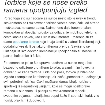
Torbice koje se nose preko
ramena upotpunjuju izgled
Pored toga što su naočare za sunce nešto što je uvek u trendu,
istovremeno se i raznovrsne torbice veoma nose, čak i od strane
muškaraca, ne samo dama. Naime, one daju fenomenalan,
kompaktan ali dovoljan prostor za odlaganje mobilnog telefona,
često labela i novca, kao i ličnih dokumenata. Posebno su za
dame
popularne torbice
koje imaju lančić u zlatnoj ili srebrnoj boji,
dodatni privezak ili oznaku omiljenog brenda. Savršeno se
uklapaju uz sve odevne kombinacije i podjednako su nosive uz
patike, baletanke ili štikle.
Fenomenalno je i to što upravo naočare za sunce mogu biti
bezbedno odložene u omiljenu torbicu, a samim tim i uvek na
dohvat ruke kada zatreba. Gde god pošli, torbica je bitan deo
izgleda i kompletne kombinacije, ali i vešti „pomoćnik“ u odlaganju
svih potrebnih sitnica. Čak i muškarci danas biraju torbice u
sportskoj ili elegantnijoj varijanti, koje se mogu nositi preko
ramena ili oko vrata. U pitanju su vanvremenski modeli u
svedenim bojama, materijalima poput kože ili sportskih torbi, vrlo
nosivi, praktični i dugovečni.