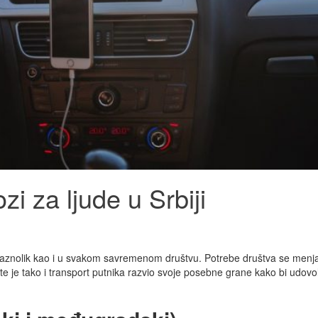
zi za ljude u Srbiji
e raznolik kao i u svakom savremenom društvu. Potrebe društva se menj
 je tako i transport putnika razvio svoje posebne grane kako bi udovol