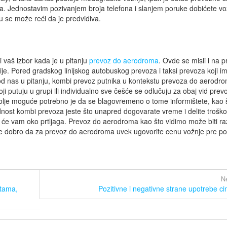
ma. Jednostavim pozivanjem broja telefona i slanjem poruke dobićete vo
 se može reći da je predvidiva.
 vaš izbor kada je u pitanju
prevoz do aerodroma
. Ovde se misli i na 
je. Pored gradskog linijskog autobuskog prevoza i taksi prevoza koji i
od nas u pitanju, kombi prevoz putnika u kontekstu prevoza do aerodr
ji putuju u grupi ili individualno sve češće se odlučuju za obaj vid prev
lje moguće potrebno je da se blagovremeno o tome informištete, kao 
ednost kombi prevoza jeste što unapred dogovarate vreme i delite trošk
 će vam oko prtljaga. Prevoz do aerodroma kao što vidimo može biti raz
to je dobro da za prevoz do aerodroma uvek ugovorite cenu vožnje pre p
Ne
stama,
Pozitivne i negativne strane upotrebe ci