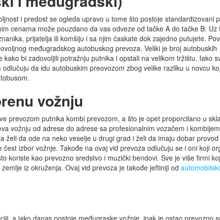
ki i međugradski)
ljnost i predost se ogleda upravo u tome što postoje standardizovani p
oljnim cenama može pouzdano da vas odveze od tačke A do tačke B. Uz 
ika, prijatelja ili komšiju i sa njim ćaskate dok zajedno putujete. Po
ovoljnog međugradskog autobuskog prevoza. Veliki je broj autobuskih
 kako bi zadovoljili potražnju putnika i opstali na velikom tržištu. Iako s
ja odlučuju da idu autobuskim preovozom zbog velike razliku u novcu ko
autobusom.
renu vožnju
ave prevozom putnika kombi prevozom, a što je opet proporcilano u skl
a vožnju od adrese do adrese sa profesionalnim vozačem i kombijem 
a želi da ode na neko veselje u drugi grad i želi da imaju dobar provod 
e čest izbor vožnje. Takođe na ovaj vid prevoza odlučuju se i oni koji or
esto koriste kao prevozno sredstvo i muzički bendovi. Sve je više firmi ko
 zemlje iz okruženja. Ovaj vid prevoza je takođe jeftiniji od
automobilsk
ciji, a iako danas postoje međugraske vožnje, ipak je ostao prevozno 