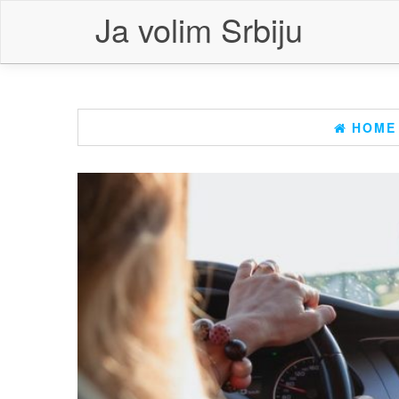
Skip
Ja volim Srbiju
to
the
content
HOME