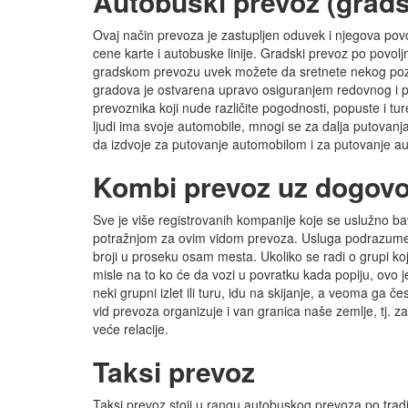
Autobuski prevoz (grads
Ovaj način prevoza je zastupljen oduvek i njegova povo
cene karte i autobuske linije. Gradski prevoz po pov
gradskom prevozu uvek možete da sretnete nekog poznan
gradova je ostvarena upravo osiguranjem redovnog i p
prevoznika koji nude različite pogodnosti, popuste i ture
ljudi ima svoje automobile, mnogi se za dalja putovan
da izdvoje za putovanje automobilom i za putovanje 
Kombi prevoz uz dogovo
Sve je više registrovanih kompanije koje se uslužno b
potražnjom za ovim vidom prevoza. Usluga podrazumev
broji u proseku osam mesta. Ukoliko se radi o grupi koj
misle na to ko će da vozi u povratku kada popiju, ovo j
neki grupni izlet ili turu, idu na skijanje, a veoma ga č
vid prevoza organizuje i van granica naše zemlje, tj. za
veće relacije.
Taksi prevoz
Taksi prevoz stoji u rangu autobuskog prevoza po tradi