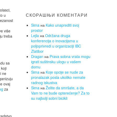
olasci,
СКОРАШЊИ КОМЕНТАРИ
to u
vezanost
Sima
на
Kako unaprediti svoj
prostor
ve više
Lejla
на
Održana druga
ju treba
konferencija o inovacijama u
poljoprivredi u organizaciji IBC
Zlatibor
Dragan
на
Prava sobna vrata mogu
igrati suštinsku ulogu u vašem
adu sa
domu
koji
Sima
на
Koje opcije se nude za
i ne
pronalazak posla ukoliko nemate
ganizuju
radnog iskustva
je ovaj
Sima
на
Želite da smršate, a da
og
za
Vam to ne bude opterećenje? Za to
su najbolji sobni bicikli
sredstvo