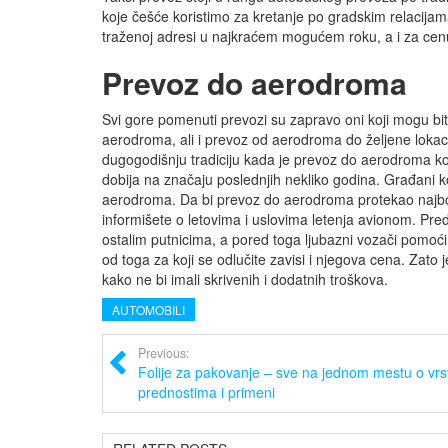
koje češće koristimo za kretanje po gradskim relacija
traženoj adresi u najkraćem mogućem roku, a i za cenu
Prevoz do aerodroma
Svi gore pomenuti prevozi su zapravo oni koji mogu biti
aerodroma, ali i prevoz od aerodroma do željene lokaci
dugogodišnju tradiciju kada je prevoz do aerodroma k
dobija na značaju poslednjih nekliko godina. Građani ko
aerodroma. Da bi prevoz do aerodroma protekao najbo
informišete o letovima i uslovima letenja avionom. Pr
ostalim putnicima, a pored toga ljubazni vozači pomoći
od toga za koji se odlučite zavisi i njegova cena. Za
kako ne bi imali skrivenih i dodatnih troškova.
AUTOMOBILI
Previous:
Folije za pakovanje – sve na jednom mestu o vr
prednostima i primeni