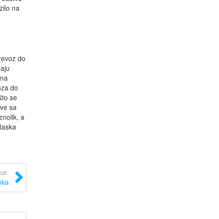
zilo na
prevoz do
maju
oma
oza do
što se
ove sa
nolik, a
olaska
xt:
nka