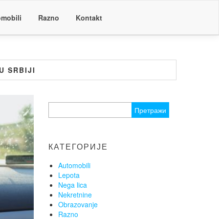
mobili
Razno
Kontakt
U SRBIJI
Претрага
за:
КАТЕГОРИЈЕ
Automobili
Lepota
Nega lica
Nekretnine
Obrazovanje
Razno