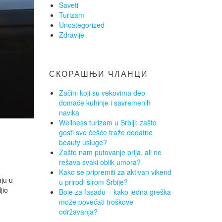
Saveti
Turizam
Uncategorized
Zdravlje
СКОРАШЊИ ЧЛАНЦИ
Začini koji su vekovima deo
domaće kuhinje i savremenih
navika
Wellness turizam u Srbiji: zašto
gosti sve češće traže dodatne
beauty usluge?
Zašto nam putovanje prija, ali ne
rešava svaki oblik umora?
Kako se pripremiti za aktivan vikend
aju u
u prirodi širom Srbije?
jio
Boje za fasadu – kako jedna greška
može povećati troškove
održavanja?