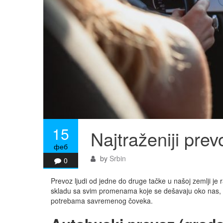
15
Najtraženiji prevo
феб
by
Srbin
0
Prevoz ljudi od jedne do druge tačke u našoj zemlji j
skladu sa svim promenama koje se dešavaju oko nas, te
potrebama savremenog čoveka.