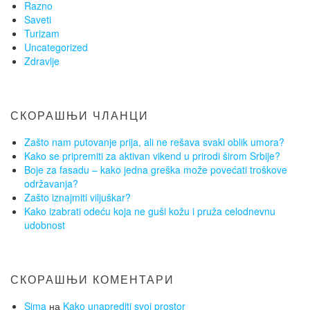
Razno
Saveti
Turizam
Uncategorized
Zdravlje
СКОРАШЊИ ЧЛАНЦИ
Zašto nam putovanje prija, ali ne rešava svaki oblik umora?
Kako se pripremiti za aktivan vikend u prirodi širom Srbije?
Boje za fasadu – kako jedna greška može povećati troškove
održavanja?
Zašto iznajmiti viljuškar?
Kako izabrati odeću koja ne guši kožu i pruža celodnevnu
udobnost
СКОРАШЊИ КОМЕНТАРИ
Sima
на
Kako unaprediti svoj prostor