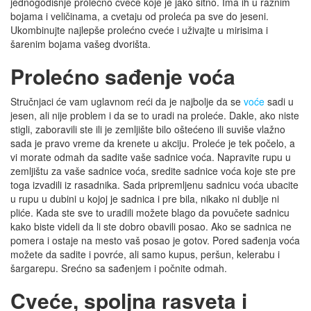
jednogodišnje prolećno cveće koje je jako sitno. Ima ih u raznim
bojama i veličinama, a cvetaju od proleća pa sve do jeseni.
Ukombinujte najlepše prolećno cveće i uživajte u mirisima i
šarenim bojama vašeg dvorišta.
Prolećno sađenje voća
Stručnjaci će vam uglavnom reći da je najbolje da se
voće
sadi u
jesen, ali nije problem i da se to uradi na proleće. Dakle, ako niste
stigli, zaboravili ste ili je zemljište bilo oštećeno ili suviše vlažno
sada je pravo vreme da krenete u akciju. Proleće je tek počelo, a
vi morate odmah da sadite vaše sadnice voća. Napravite rupu u
zemljištu za vaše sadnice voća, sredite sadnice voća koje ste pre
toga izvadili iz rasadnika. Sada pripremljenu sadnicu voća ubacite
u rupu u dubini u kojoj je sadnica i pre bila, nikako ni dublje ni
pliće. Kada ste sve to uradili možete blago da povučete sadnicu
kako biste videli da li ste dobro obavili posao. Ako se sadnica ne
pomera i ostaje na mesto vaš posao je gotov. Pored sađenja voća
možete da sadite i povrće, ali samo kupus, peršun, kelerabu i
šargarepu. Srećno sa sađenjem i počnite odmah.
Cveće, spoljna rasveta i