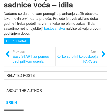
sadnice voća – idila
Nadamo se da smo vam pomogli u planiranju vaših obaveza
tokom ovih prvih dana proleća. Proleće je uvek aktivno doba
godine i treba početi na vreme kako ne bismo zakasnili da
zasadimo nešto. Ljubitelji
baštovanstva
najviše uživaju u ovom
godišnjem dobu.
OBRAZOVANJE
Previous:
Next:
Easy START za pomoć
Koliko su bitni kolposkopija
deci prilikom učenja
i PAPA test
RELATED POSTS
ABOUT THE AUTHOR
SRBIN