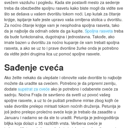
svežem vazduhu i pogledu. Kada ste postavili mesto za sedenje
treba da obezbedite spoljnu rasvetu kako biste mogli da vidite sve
što se dešava u vašem dvorištu tokom noći. Lep kutak za čitanje
knjige, ispijanje kafe jeste upravo vaša omiljena stolica u dvorištu.
Za noćno čitanje knjige vam je neophodna spoljna rasveta, tako
da je najbolje da odmah odete da ga kupite.
Spoljna rasveta
treba
da bude funkcionalna, dugotrajna i jednostavna. Takođe, ako
imate bazen u dvorištu za noćno kupanje će vam trebati spoljna
rasveta, a ako se uz to i prave dvorišne žurke onda je potrebno
da vidite jedni drugima lica uz pomoć spoljne rasvete.
Sađenje cveća
Ako želite nekako da ulepšate i obnovite vaše dvorište to najbolje
možete da uradite sa cvećem. Potrebno je da pripremi zemlju,
dodate
supstrat za cveće
ako je potrebno i odaberete cveće za
sadnju. Noćna Frajla će savršeno da svetli uz povoć vašeg
spoljne rasvete, a uz to će puštati predivne mirise zbog kojih će
vaše dvorište prelepo mirisati tokom noćnih druženja. Petunija je
još jedno prelepo prolećno sveće koje je trebalo da zasadite u
Januaru i nadamo se da ste to uradili. Petunija je jednogodišnja
biljka koja dolazi u 35 različitih vrsta. Verbena cveće je