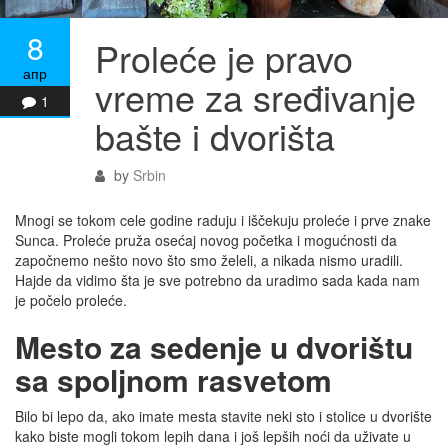
8
Proleće je pravo
апр
vreme za sređivanje
1
bašte i dvorišta
by
Srbin
Mnogi se tokom cele godine raduju i iščekuju proleće i prve znake
Sunca. Proleće pruža osećaj novog početka i mogućnosti da
započnemo nešto novo što smo želeli, a nikada nismo uradili.
Hajde da vidimo šta je sve potrebno da uradimo sada kada nam
je počelo proleće.
Mesto za sedenje u dvorištu
sa spoljnom rasvetom
Bilo bi lepo da, ako imate mesta stavite neki sto i stolice u dvorište
kako biste mogli tokom lepih dana i još lepših noći da uživate u