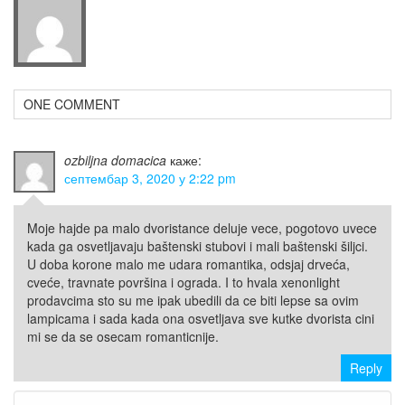
ONE COMMENT
ozbiljna domacica
каже:
септембар 3, 2020 у 2:22 pm
Moje hajde pa malo dvoristance deluje vece, pogotovo uvece
kada ga osvetljavaju baštenski stubovi i mali baštenski šiljci.
U doba korone malo me udara romantika, odsjaj drveća,
cveće, travnate površina i ograda. I to hvala xenonlight
prodavcima sto su me ipak ubedili da ce biti lepse sa ovim
lampicama i sada kada ona osvetljava sve kutke dvorista cini
mi se da se osecam romanticnije.
Reply